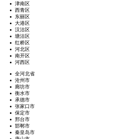
津南区
西青区
东丽区
大港区
汉沽区
塘沽区
红桥区
河北区
南开区
河西区
全河北省
沧州市
廊坊市
衡水市
承德市
张家口市
保定市
邢台市
邯郸市
秦皇岛市
唐山市