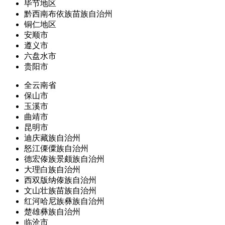
毕节地区
黔西南布依族苗族自治州
铜仁地区
安顺市
遵义市
六盘水市
贵阳市
全云南省
保山市
玉溪市
曲靖市
昆明市
迪庆藏族自治州
怒江傈僳族自治州
德宏傣族景颇族自治州
大理白族自治州
西双版纳傣族自治州
文山壮族苗族自治州
红河哈尼族彝族自治州
楚雄彝族自治州
临沧市