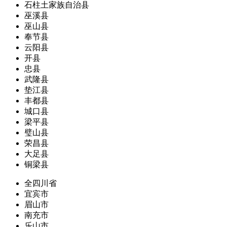
石柱土家族自治县
巫溪县
巫山县
奉节县
云阳县
开县
忠县
武隆县
垫江县
丰都县
城口县
梁平县
璧山县
荣昌县
大足县
铜梁县
全四川省
宜宾市
眉山市
南充市
乐山市