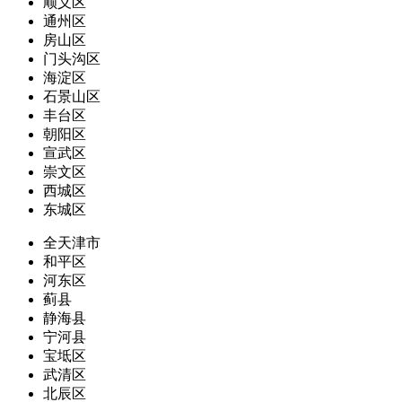
顺义区
通州区
房山区
门头沟区
海淀区
石景山区
丰台区
朝阳区
宣武区
崇文区
西城区
东城区
全天津市
和平区
河东区
蓟县
静海县
宁河县
宝坻区
武清区
北辰区