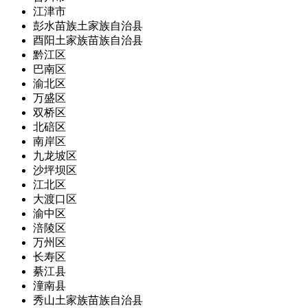
江津市
彭水苗族土家族自治县
酉阳土家族苗族自治县
黔江区
巴南区
渝北区
万盛区
双桥区
北碚区
南岸区
九龙坡区
沙坪坝区
江北区
大渡口区
渝中区
涪陵区
万州区
长寿区
綦江县
潼南县
秀山土家族苗族自治县