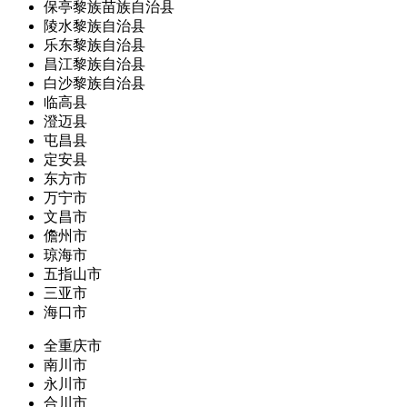
保亭黎族苗族自治县
陵水黎族自治县
乐东黎族自治县
昌江黎族自治县
白沙黎族自治县
临高县
澄迈县
屯昌县
定安县
东方市
万宁市
文昌市
儋州市
琼海市
五指山市
三亚市
海口市
全重庆市
南川市
永川市
合川市