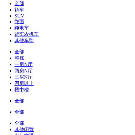
全部
轿车
SUV
微面
纯电车
货车农机车
其他车型
全部
整栋
一房N厅
两房N厅
三房N厅
四房以上
楼中楼
全部
全部
全部
其他闲置