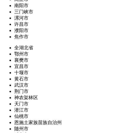
南阳市
三门峡市
漯河市
许昌市
濮阳市
焦作市
全湖北省
鄂州市
襄樊市
宜昌市
十堰市
黄石市
武汉市
荆门市
神农架林区
天门市
潜江市
仙桃市
恩施土家族苗族自治州
随州市