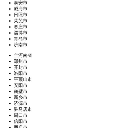
泰安市
威海市
日照市
莱芜市
枣庄市
淄博市
青岛市
济南市
全河南省
郑州市
开封市
洛阳市
平顶山市
安阳市
鹤壁市
新乡市
济源市
驻马店市
周口市
信阳市
商丘市