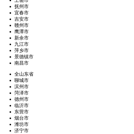
上饶市
抚州市
宜春市
吉安市
赣州市
鹰潭市
新余市
九江市
萍乡市
景德镇市
南昌市
全山东省
聊城市
滨州市
菏泽市
德州市
临沂市
东营市
烟台市
潍坊市
济宁市