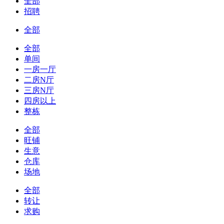
全部
招聘
全部
全部
单间
一房一厅
二房N厅
三房N厅
四房以上
整栋
全部
旺铺
生意
仓库
场地
全部
转让
求购