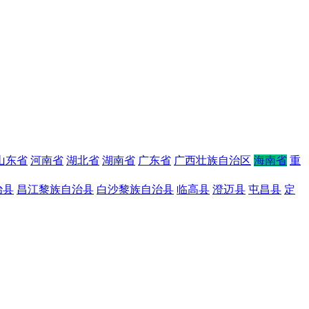
山东省
河南省
湖北省
湖南省
广东省
广西壮族自治区
海南省
重
治县
昌江黎族自治县
白沙黎族自治县
临高县
澄迈县
屯昌县
定