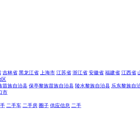
省
吉林省
黑龙江省
上海市
江苏省
浙江省
安徽省
福建省
江西省
治区
族苗族自治县
保亭黎族苗族自治县
陵水黎族自治县
乐东黎族自
口市
手
二手车
二手房
圈子
供应信息
二手