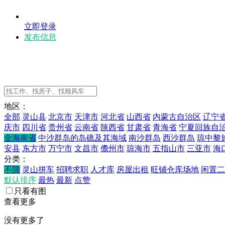
立即登录
发布信息
地区：
全部
灵山县
北京市
天津市
河北省
山西省
内蒙古自治区
辽宁
庆市
四川省
贵州省
云南省
陕西省
甘肃省
青海省
宁夏回族自
全海南省
中沙群岛的岛礁及其海域
南沙群岛
西沙群岛
琼中黎
安县
东方市
万宁市
文昌市
儋州市
琼海市
五指山市
三亚市
海
分类：
不限
灵山拼车
招聘求职
人才库
房屋出租
旺铺仓库场地
闲置二
默认排序
最热
最新
点赞
只看有图
查看更多
没有更多了