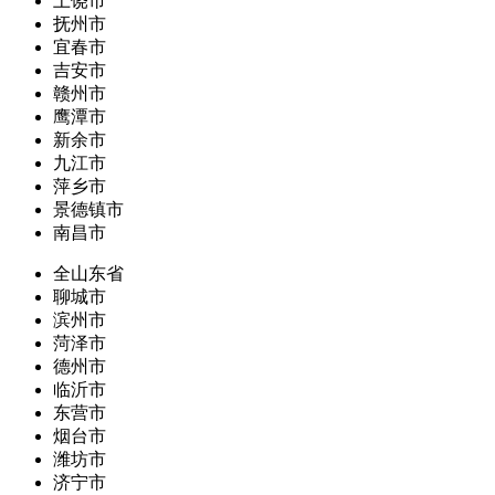
上饶市
抚州市
宜春市
吉安市
赣州市
鹰潭市
新余市
九江市
萍乡市
景德镇市
南昌市
全山东省
聊城市
滨州市
菏泽市
德州市
临沂市
东营市
烟台市
潍坊市
济宁市