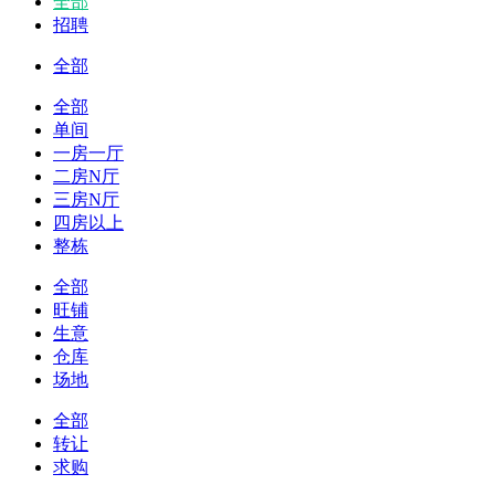
全部
招聘
全部
全部
单间
一房一厅
二房N厅
三房N厅
四房以上
整栋
全部
旺铺
生意
仓库
场地
全部
转让
求购