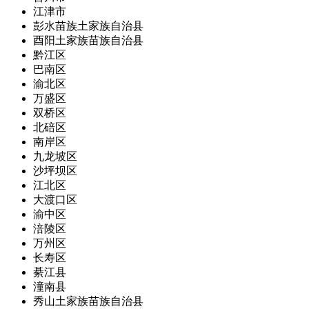
江津市
彭水苗族土家族自治县
酉阳土家族苗族自治县
黔江区
巴南区
渝北区
万盛区
双桥区
北碚区
南岸区
九龙坡区
沙坪坝区
江北区
大渡口区
渝中区
涪陵区
万州区
长寿区
綦江县
潼南县
秀山土家族苗族自治县