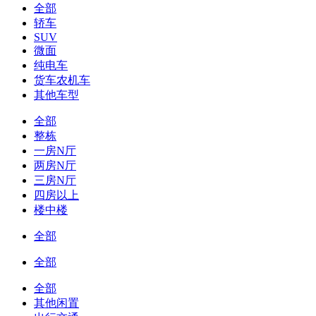
全部
轿车
SUV
微面
纯电车
货车农机车
其他车型
全部
整栋
一房N厅
两房N厅
三房N厅
四房以上
楼中楼
全部
全部
全部
其他闲置