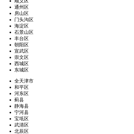
顺义区
通州区
房山区
门头沟区
海淀区
石景山区
丰台区
朝阳区
宣武区
崇文区
西城区
东城区
全天津市
和平区
河东区
蓟县
静海县
宁河县
宝坻区
武清区
北辰区