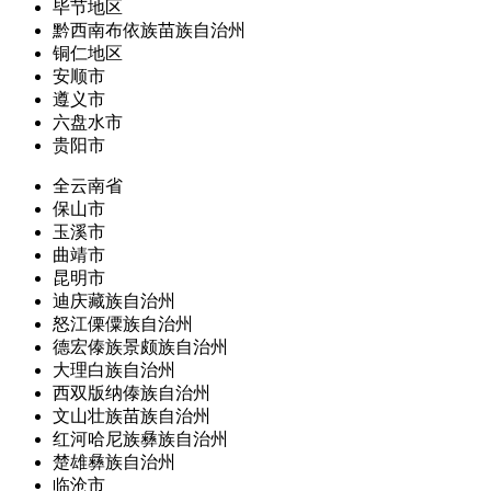
毕节地区
黔西南布依族苗族自治州
铜仁地区
安顺市
遵义市
六盘水市
贵阳市
全云南省
保山市
玉溪市
曲靖市
昆明市
迪庆藏族自治州
怒江傈僳族自治州
德宏傣族景颇族自治州
大理白族自治州
西双版纳傣族自治州
文山壮族苗族自治州
红河哈尼族彝族自治州
楚雄彝族自治州
临沧市