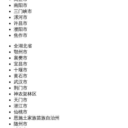
南阳市
三门峡市
漯河市
许昌市
濮阳市
焦作市
全湖北省
鄂州市
襄樊市
宜昌市
十堰市
黄石市
武汉市
荆门市
神农架林区
天门市
潜江市
仙桃市
恩施土家族苗族自治州
随州市