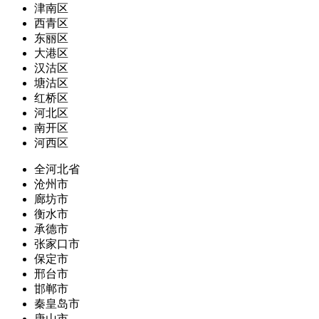
津南区
西青区
东丽区
大港区
汉沽区
塘沽区
红桥区
河北区
南开区
河西区
全河北省
沧州市
廊坊市
衡水市
承德市
张家口市
保定市
邢台市
邯郸市
秦皇岛市
唐山市