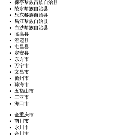
保亭黎族苗族自治县
陵水黎族自治县
乐东黎族自治县
昌江黎族自治县
白沙黎族自治县
临高县
澄迈县
屯昌县
定安县
东方市
万宁市
文昌市
儋州市
琼海市
五指山市
三亚市
海口市
全重庆市
南川市
永川市
合川市