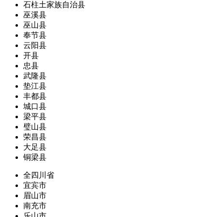
石柱土家族自治县
巫溪县
巫山县
奉节县
云阳县
开县
忠县
武隆县
垫江县
丰都县
城口县
梁平县
璧山县
荣昌县
大足县
铜梁县
全四川省
宜宾市
眉山市
南充市
乐山市