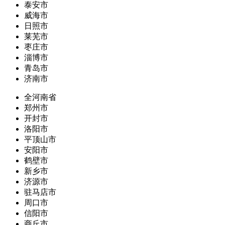
泰安市
威海市
日照市
莱芜市
枣庄市
淄博市
青岛市
济南市
全河南省
郑州市
开封市
洛阳市
平顶山市
安阳市
鹤壁市
新乡市
济源市
驻马店市
周口市
信阳市
商丘市