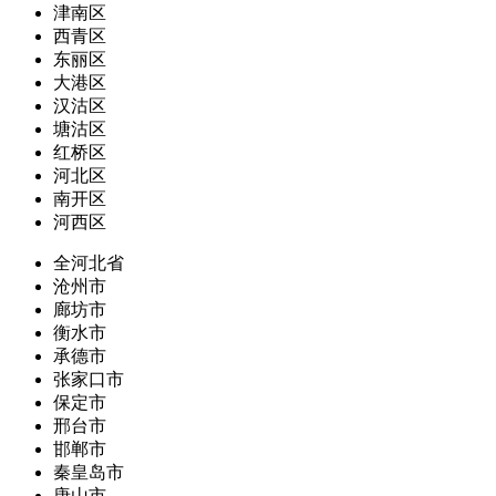
津南区
西青区
东丽区
大港区
汉沽区
塘沽区
红桥区
河北区
南开区
河西区
全河北省
沧州市
廊坊市
衡水市
承德市
张家口市
保定市
邢台市
邯郸市
秦皇岛市
唐山市