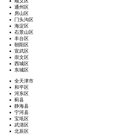
顺义区
通州区
房山区
门头沟区
海淀区
石景山区
丰台区
朝阳区
宣武区
崇文区
西城区
东城区
全天津市
和平区
河东区
蓟县
静海县
宁河县
宝坻区
武清区
北辰区