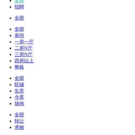
全部
招聘
全部
全部
单间
一房一厅
二房N厅
三房N厅
四房以上
整栋
全部
旺铺
生意
仓库
场地
全部
转让
求购