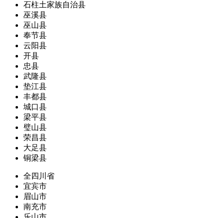
石柱土家族自治县
巫溪县
巫山县
奉节县
云阳县
开县
忠县
武隆县
垫江县
丰都县
城口县
梁平县
璧山县
荣昌县
大足县
铜梁县
全四川省
宜宾市
眉山市
南充市
乐山市