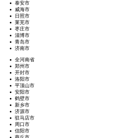
泰安市
威海市
日照市
莱芜市
枣庄市
淄博市
青岛市
济南市
全河南省
郑州市
开封市
洛阳市
平顶山市
安阳市
鹤壁市
新乡市
济源市
驻马店市
周口市
信阳市
商丘市