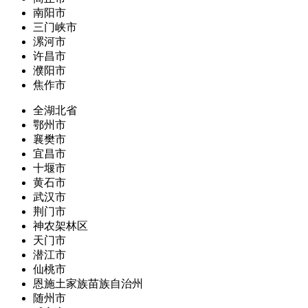
南阳市
三门峡市
漯河市
许昌市
濮阳市
焦作市
全湖北省
鄂州市
襄樊市
宜昌市
十堰市
黄石市
武汉市
荆门市
神农架林区
天门市
潜江市
仙桃市
恩施土家族苗族自治州
随州市