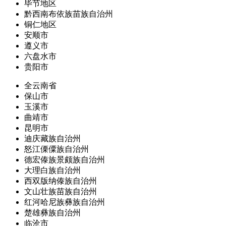
毕节地区
黔西南布依族苗族自治州
铜仁地区
安顺市
遵义市
六盘水市
贵阳市
全云南省
保山市
玉溪市
曲靖市
昆明市
迪庆藏族自治州
怒江傈僳族自治州
德宏傣族景颇族自治州
大理白族自治州
西双版纳傣族自治州
文山壮族苗族自治州
红河哈尼族彝族自治州
楚雄彝族自治州
临沧市