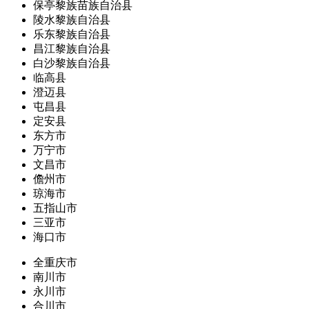
保亭黎族苗族自治县
陵水黎族自治县
乐东黎族自治县
昌江黎族自治县
白沙黎族自治县
临高县
澄迈县
屯昌县
定安县
东方市
万宁市
文昌市
儋州市
琼海市
五指山市
三亚市
海口市
全重庆市
南川市
永川市
合川市