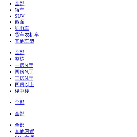
全部
轿车
SUV
微面
纯电车
货车农机车
其他车型
全部
整栋
一房N厅
两房N厅
三房N厅
四房以上
楼中楼
全部
全部
全部
其他闲置