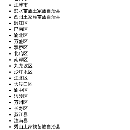
江津市
彭水苗族土家族自治县
酉阳土家族苗族自治县
黔江区
巴南区
渝北区
万盛区
双桥区
北碚区
南岸区
九龙坡区
沙坪坝区
江北区
大渡口区
渝中区
涪陵区
万州区
长寿区
綦江县
潼南县
秀山土家族苗族自治县