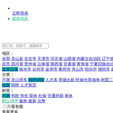
立即登录
发布信息
地区：
全部
灵山县
北京市
天津市
河北省
山西省
内蒙古自治区
辽宁
庆市
四川省
贵州省
云南省
陕西省
甘肃省
青海省
宁夏回族自
全浙江省
丽水市
台州市
金华市
衢州市
舟山市
绍兴市
湖州市
分类：
不限
灵山拼车
招聘求职
人才库
房屋出租
旺铺仓库场地
闲置二
全部
招聘
人才简历
标签：
不限
包吃
包住
双休
社保
交通补助
单休
默认排序
最热
最新
点赞
只看有图
查看更多