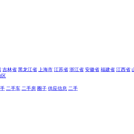
省
吉林省
黑龙江省
上海市
江苏省
浙江省
安徽省
福建省
江西省
治区
手
二手车
二手房
圈子
供应信息
二手