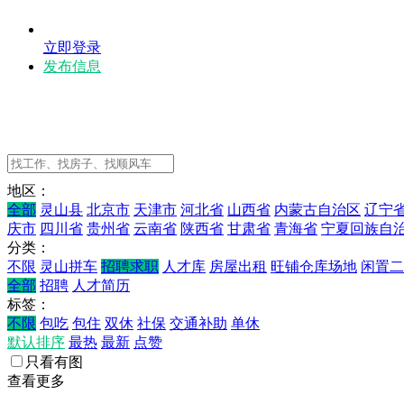
立即登录
发布信息
地区：
全部
灵山县
北京市
天津市
河北省
山西省
内蒙古自治区
辽宁
庆市
四川省
贵州省
云南省
陕西省
甘肃省
青海省
宁夏回族自
分类：
不限
灵山拼车
招聘求职
人才库
房屋出租
旺铺仓库场地
闲置二
全部
招聘
人才简历
标签：
不限
包吃
包住
双休
社保
交通补助
单休
默认排序
最热
最新
点赞
只看有图
查看更多