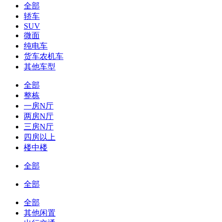
全部
轿车
SUV
微面
纯电车
货车农机车
其他车型
全部
整栋
一房N厅
两房N厅
三房N厅
四房以上
楼中楼
全部
全部
全部
其他闲置