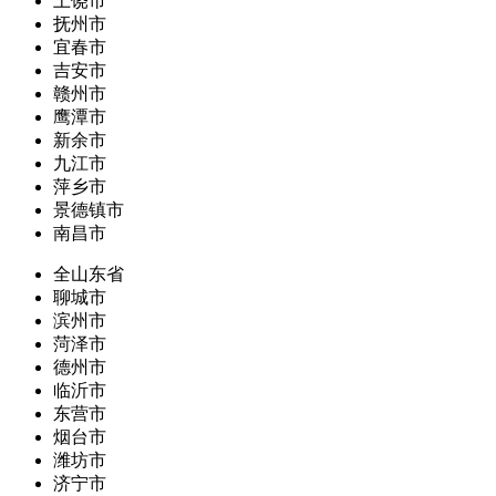
上饶市
抚州市
宜春市
吉安市
赣州市
鹰潭市
新余市
九江市
萍乡市
景德镇市
南昌市
全山东省
聊城市
滨州市
菏泽市
德州市
临沂市
东营市
烟台市
潍坊市
济宁市