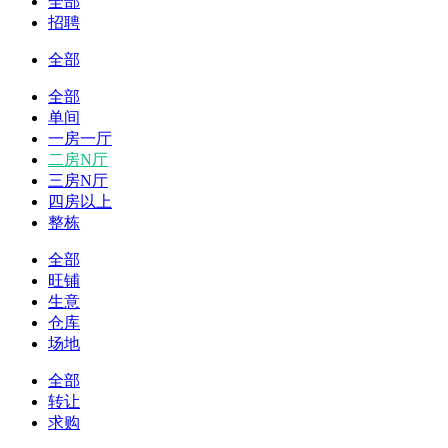
全部
招聘
全部
全部
单间
一房一厅
二房N厅
三房N厅
四房以上
整栋
全部
旺铺
生意
仓库
场地
全部
转让
求购