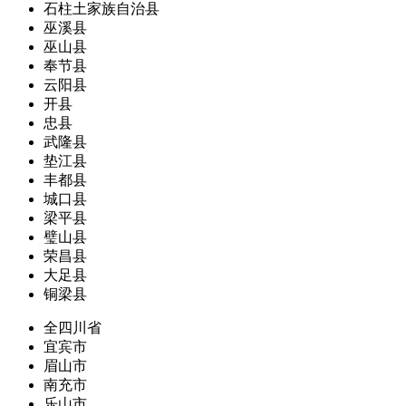
石柱土家族自治县
巫溪县
巫山县
奉节县
云阳县
开县
忠县
武隆县
垫江县
丰都县
城口县
梁平县
璧山县
荣昌县
大足县
铜梁县
全四川省
宜宾市
眉山市
南充市
乐山市