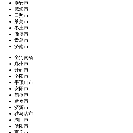
泰安市
威海市
日照市
莱芜市
枣庄市
淄博市
青岛市
济南市
全河南省
郑州市
开封市
洛阳市
平顶山市
安阳市
鹤壁市
新乡市
济源市
驻马店市
周口市
信阳市
商丘市