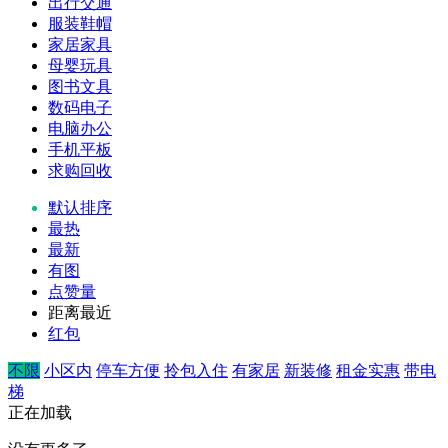
出行交通
服装鞋帽
家居家具
母婴玩具
图书文具
数码电子
电脑办公
手机平板
求购回收
默认排序
最热
最新
有图
点赞量
距离最近
红包
不限
小区内
停车方便
拎包入住
有家居
新装修
租金实惠
带电
梯
正在加载