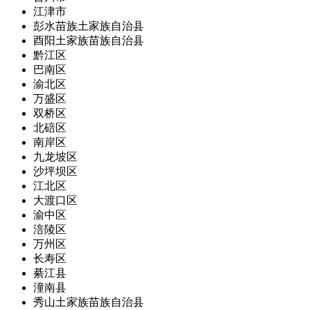
江津市
彭水苗族土家族自治县
酉阳土家族苗族自治县
黔江区
巴南区
渝北区
万盛区
双桥区
北碚区
南岸区
九龙坡区
沙坪坝区
江北区
大渡口区
渝中区
涪陵区
万州区
长寿区
綦江县
潼南县
秀山土家族苗族自治县