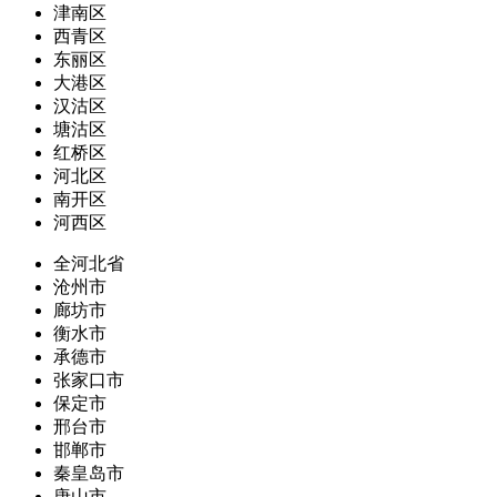
津南区
西青区
东丽区
大港区
汉沽区
塘沽区
红桥区
河北区
南开区
河西区
全河北省
沧州市
廊坊市
衡水市
承德市
张家口市
保定市
邢台市
邯郸市
秦皇岛市
唐山市