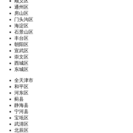
顺义区
通州区
房山区
门头沟区
海淀区
石景山区
丰台区
朝阳区
宣武区
崇文区
西城区
东城区
全天津市
和平区
河东区
蓟县
静海县
宁河县
宝坻区
武清区
北辰区