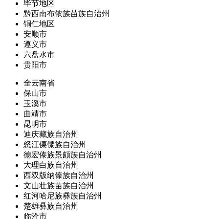
毕节地区
黔西南布依族苗族自治州
铜仁地区
安顺市
遵义市
六盘水市
贵阳市
全云南省
保山市
玉溪市
曲靖市
昆明市
迪庆藏族自治州
怒江傈僳族自治州
德宏傣族景颇族自治州
大理白族自治州
西双版纳傣族自治州
文山壮族苗族自治州
红河哈尼族彝族自治州
楚雄彝族自治州
临沧市