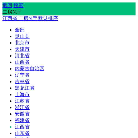
返回
搜索
二房N厅
江西省
二房N厅
默认排序
全部
灵山县
北京市
天津市
河北省
山西省
内蒙古自治区
辽宁省
吉林省
黑龙江省
上海市
江苏省
浙江省
安徽省
福建省
江西省
山东省