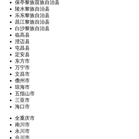
保亭黎族苗族自治县
陵水黎族自治县
乐东黎族自治县
昌江黎族自治县
白沙黎族自治县
临高县
澄迈县
屯昌县
定安县
东方市
万宁市
文昌市
儋州市
琼海市
五指山市
三亚市
海口市
全重庆市
南川市
永川市
合川市