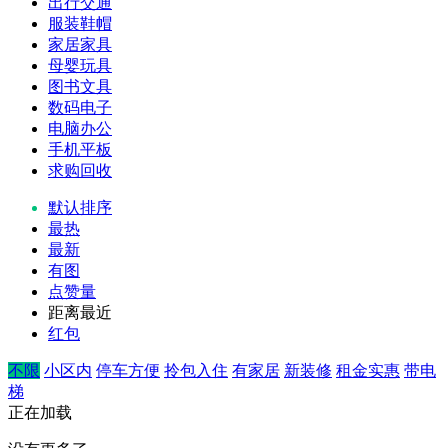
出行交通
服装鞋帽
家居家具
母婴玩具
图书文具
数码电子
电脑办公
手机平板
求购回收
默认排序
最热
最新
有图
点赞量
距离最近
红包
不限
小区内
停车方便
拎包入住
有家居
新装修
租金实惠
带电
梯
正在加载