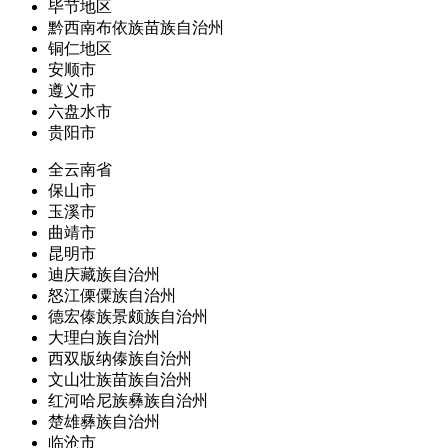
毕节地区
黔西南布依族苗族自治州
铜仁地区
安顺市
遵义市
六盘水市
贵阳市
全云南省
保山市
玉溪市
曲靖市
昆明市
迪庆藏族自治州
怒江傈僳族自治州
德宏傣族景颇族自治州
大理白族自治州
西双版纳傣族自治州
文山壮族苗族自治州
红河哈尼族彝族自治州
楚雄彝族自治州
临沧市