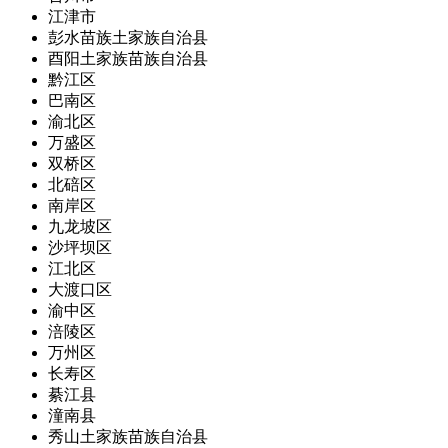
江津市
彭水苗族土家族自治县
酉阳土家族苗族自治县
黔江区
巴南区
渝北区
万盛区
双桥区
北碚区
南岸区
九龙坡区
沙坪坝区
江北区
大渡口区
渝中区
涪陵区
万州区
长寿区
綦江县
潼南县
秀山土家族苗族自治县