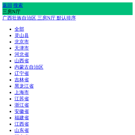
返回
搜索
三房N厅
广西壮族自治区
三房N厅
默认排序
全部
灵山县
北京市
天津市
河北省
山西省
内蒙古自治区
辽宁省
吉林省
黑龙江省
上海市
江苏省
浙江省
安徽省
福建省
江西省
山东省