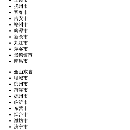
上饶市
抚州市
宜春市
吉安市
赣州市
鹰潭市
新余市
九江市
萍乡市
景德镇市
南昌市
全山东省
聊城市
滨州市
菏泽市
德州市
临沂市
东营市
烟台市
潍坊市
济宁市