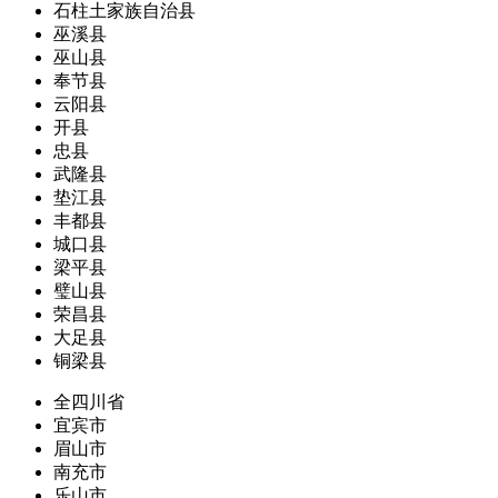
石柱土家族自治县
巫溪县
巫山县
奉节县
云阳县
开县
忠县
武隆县
垫江县
丰都县
城口县
梁平县
璧山县
荣昌县
大足县
铜梁县
全四川省
宜宾市
眉山市
南充市
乐山市