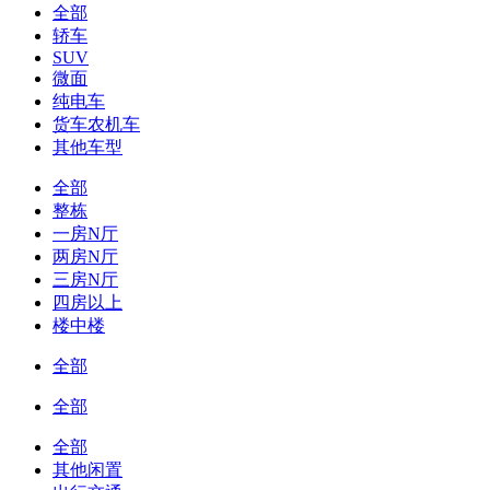
全部
轿车
SUV
微面
纯电车
货车农机车
其他车型
全部
整栋
一房N厅
两房N厅
三房N厅
四房以上
楼中楼
全部
全部
全部
其他闲置