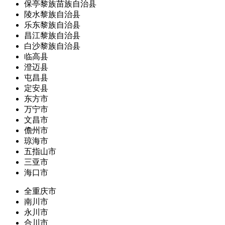
保亭黎族苗族自治县
陵水黎族自治县
乐东黎族自治县
昌江黎族自治县
白沙黎族自治县
临高县
澄迈县
屯昌县
定安县
东方市
万宁市
文昌市
儋州市
琼海市
五指山市
三亚市
海口市
全重庆市
南川市
永川市
合川市