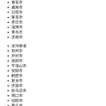
泰安市
威海市
日照市
莱芜市
枣庄市
淄博市
青岛市
济南市
全河南省
郑州市
开封市
洛阳市
平顶山市
安阳市
鹤壁市
新乡市
济源市
驻马店市
周口市
信阳市
商丘市