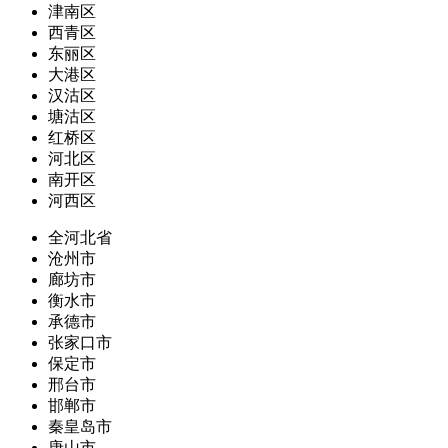
津南区
西青区
东丽区
大港区
汉沽区
塘沽区
红桥区
河北区
南开区
河西区
全河北省
沧州市
廊坊市
衡水市
承德市
张家口市
保定市
邢台市
邯郸市
秦皇岛市
唐山市