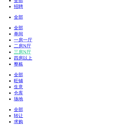
全部
招聘
全部
全部
单间
一房一厅
二房N厅
三房N厅
四房以上
整栋
全部
旺铺
生意
仓库
场地
全部
转让
求购