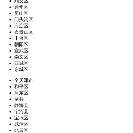
顺义区
通州区
房山区
门头沟区
海淀区
石景山区
丰台区
朝阳区
宣武区
崇文区
西城区
东城区
全天津市
和平区
河东区
蓟县
静海县
宁河县
宝坻区
武清区
北辰区