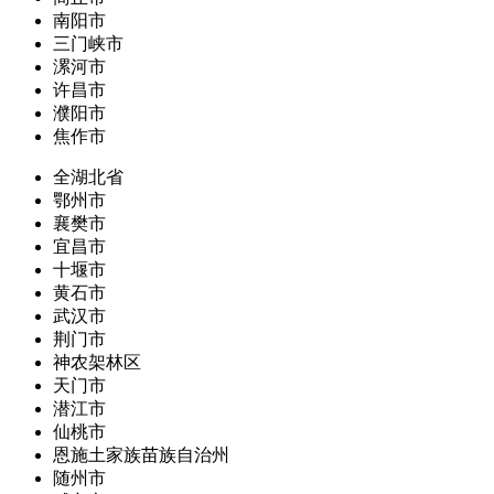
南阳市
三门峡市
漯河市
许昌市
濮阳市
焦作市
全湖北省
鄂州市
襄樊市
宜昌市
十堰市
黄石市
武汉市
荆门市
神农架林区
天门市
潜江市
仙桃市
恩施土家族苗族自治州
随州市