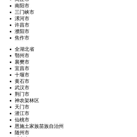
南阳市
三门峡市
漯河市
许昌市
濮阳市
焦作市
全湖北省
鄂州市
襄樊市
宜昌市
十堰市
黄石市
武汉市
荆门市
神农架林区
天门市
潜江市
仙桃市
恩施土家族苗族自治州
随州市