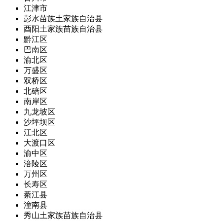
江津市
彭水苗族土家族自治县
酉阳土家族苗族自治县
黔江区
巴南区
渝北区
万盛区
双桥区
北碚区
南岸区
九龙坡区
沙坪坝区
江北区
大渡口区
渝中区
涪陵区
万州区
长寿区
綦江县
潼南县
秀山土家族苗族自治县