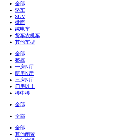
全部
轿车
SUV
微面
纯电车
货车农机车
其他车型
全部
整栋
一房N厅
两房N厅
三房N厅
四房以上
楼中楼
全部
全部
全部
其他闲置