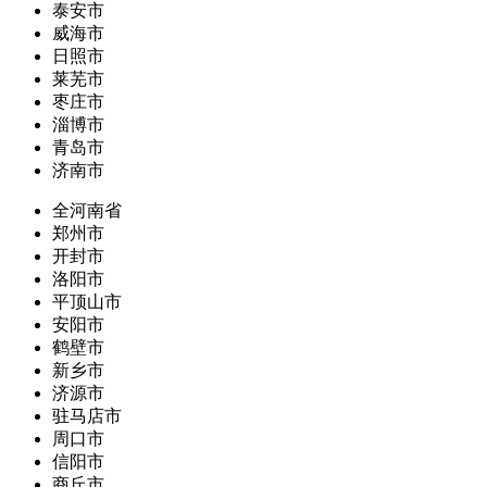
泰安市
威海市
日照市
莱芜市
枣庄市
淄博市
青岛市
济南市
全河南省
郑州市
开封市
洛阳市
平顶山市
安阳市
鹤壁市
新乡市
济源市
驻马店市
周口市
信阳市
商丘市