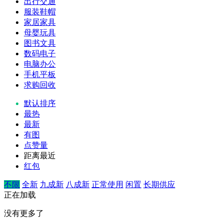
出行交通
服装鞋帽
家居家具
母婴玩具
图书文具
数码电子
电脑办公
手机平板
求购回收
默认排序
最热
最新
有图
点赞量
距离最近
红包
不限
全新
九成新
八成新
正常使用
闲置
长期供应
正在加载
没有更多了