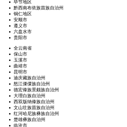
毕节地区
黔西南布依族苗族自治州
铜仁地区
安顺市
遵义市
六盘水市
贵阳市
全云南省
保山市
玉溪市
曲靖市
昆明市
迪庆藏族自治州
怒江傈僳族自治州
德宏傣族景颇族自治州
大理白族自治州
西双版纳傣族自治州
文山壮族苗族自治州
红河哈尼族彝族自治州
楚雄彝族自治州
临沧市