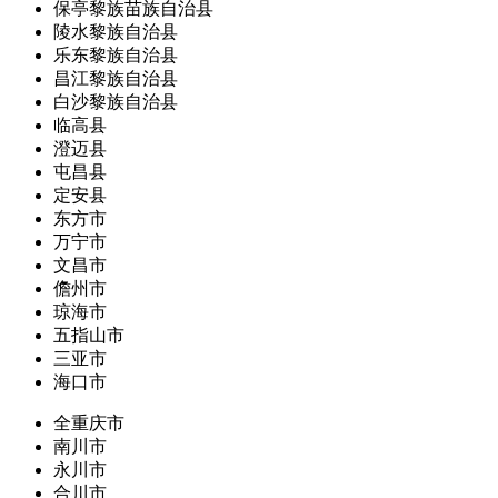
保亭黎族苗族自治县
陵水黎族自治县
乐东黎族自治县
昌江黎族自治县
白沙黎族自治县
临高县
澄迈县
屯昌县
定安县
东方市
万宁市
文昌市
儋州市
琼海市
五指山市
三亚市
海口市
全重庆市
南川市
永川市
合川市