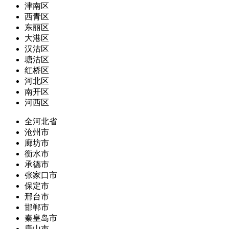
津南区
西青区
东丽区
大港区
汉沽区
塘沽区
红桥区
河北区
南开区
河西区
全河北省
沧州市
廊坊市
衡水市
承德市
张家口市
保定市
邢台市
邯郸市
秦皇岛市
唐山市