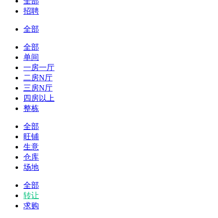
全部
招聘
全部
全部
单间
一房一厅
二房N厅
三房N厅
四房以上
整栋
全部
旺铺
生意
仓库
场地
全部
转让
求购