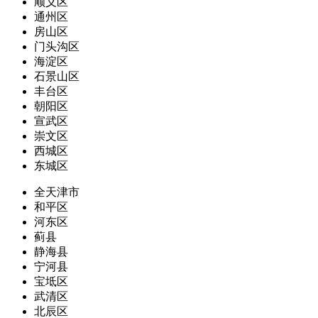
顺义区
通州区
房山区
门头沟区
海淀区
石景山区
丰台区
朝阳区
宣武区
崇文区
西城区
东城区
全天津市
和平区
河东区
蓟县
静海县
宁河县
宝坻区
武清区
北辰区