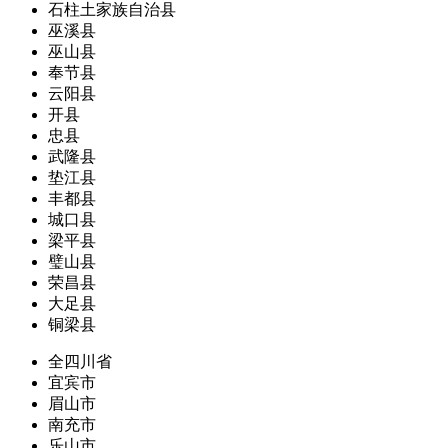
石柱土家族自治县
巫溪县
巫山县
奉节县
云阳县
开县
忠县
武隆县
垫江县
丰都县
城口县
梁平县
璧山县
荣昌县
大足县
铜梁县
全四川省
宜宾市
眉山市
南充市
乐山市