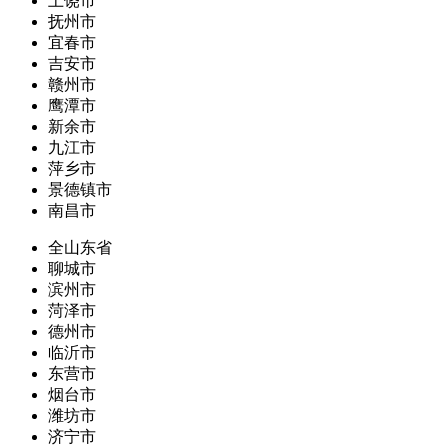
上饶市
抚州市
宜春市
吉安市
赣州市
鹰潭市
新余市
九江市
萍乡市
景德镇市
南昌市
全山东省
聊城市
滨州市
菏泽市
德州市
临沂市
东营市
烟台市
潍坊市
济宁市