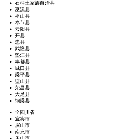
石柱土家族自治县
巫溪县
巫山县
奉节县
云阳县
开县
忠县
武隆县
垫江县
丰都县
城口县
梁平县
璧山县
荣昌县
大足县
铜梁县
全四川省
宜宾市
眉山市
南充市
乐山市