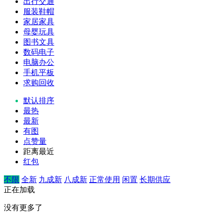
出行交通
服装鞋帽
家居家具
母婴玩具
图书文具
数码电子
电脑办公
手机平板
求购回收
默认排序
最热
最新
有图
点赞量
距离最近
红包
不限
全新
九成新
八成新
正常使用
闲置
长期供应
正在加载
没有更多了