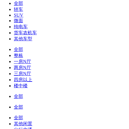
全部
轿车
SUV
微面
纯电车
货车农机车
其他车型
全部
整栋
一房N厅
两房N厅
三房N厅
四房以上
楼中楼
全部
全部
全部
其他闲置