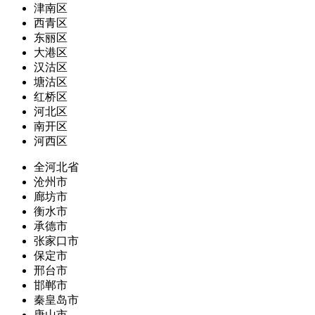
津南区
西青区
东丽区
大港区
汉沽区
塘沽区
红桥区
河北区
南开区
河西区
全河北省
沧州市
廊坊市
衡水市
承德市
张家口市
保定市
邢台市
邯郸市
秦皇岛市
唐山市