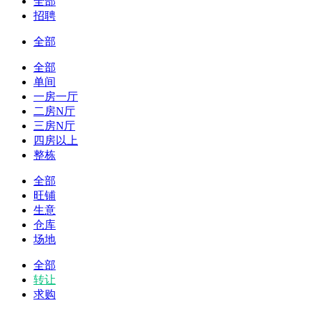
全部
招聘
全部
全部
单间
一房一厅
二房N厅
三房N厅
四房以上
整栋
全部
旺铺
生意
仓库
场地
全部
转让
求购