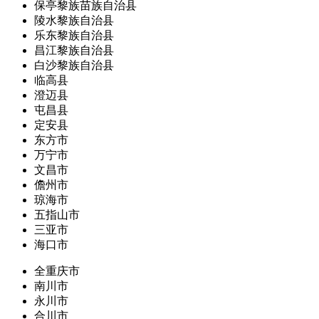
保亭黎族苗族自治县
陵水黎族自治县
乐东黎族自治县
昌江黎族自治县
白沙黎族自治县
临高县
澄迈县
屯昌县
定安县
东方市
万宁市
文昌市
儋州市
琼海市
五指山市
三亚市
海口市
全重庆市
南川市
永川市
合川市