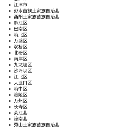
江津市
彭水苗族土家族自治县
酉阳土家族苗族自治县
黔江区
巴南区
渝北区
万盛区
双桥区
北碚区
南岸区
九龙坡区
沙坪坝区
江北区
大渡口区
渝中区
涪陵区
万州区
长寿区
綦江县
潼南县
秀山土家族苗族自治县