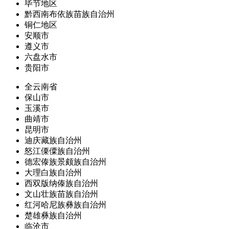
毕节地区
黔西南布依族苗族自治州
铜仁地区
安顺市
遵义市
六盘水市
贵阳市
全云南省
保山市
玉溪市
曲靖市
昆明市
迪庆藏族自治州
怒江傈僳族自治州
德宏傣族景颇族自治州
大理白族自治州
西双版纳傣族自治州
文山壮族苗族自治州
红河哈尼族彝族自治州
楚雄彝族自治州
临沧市