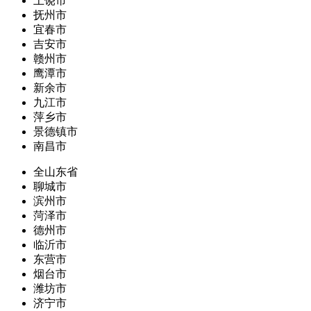
上饶市
抚州市
宜春市
吉安市
赣州市
鹰潭市
新余市
九江市
萍乡市
景德镇市
南昌市
全山东省
聊城市
滨州市
菏泽市
德州市
临沂市
东营市
烟台市
潍坊市
济宁市