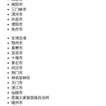
南阳市
三门峡市
漯河市
许昌市
濮阳市
焦作市
全湖北省
鄂州市
襄樊市
宜昌市
十堰市
黄石市
武汉市
荆门市
神农架林区
天门市
潜江市
仙桃市
恩施土家族苗族自治州
随州市