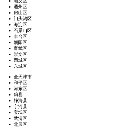
顺义区
通州区
房山区
门头沟区
海淀区
石景山区
丰台区
朝阳区
宣武区
崇文区
西城区
东城区
全天津市
和平区
河东区
蓟县
静海县
宁河县
宝坻区
武清区
北辰区