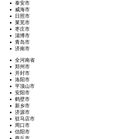
泰安市
威海市
日照市
莱芜市
枣庄市
淄博市
青岛市
济南市
全河南省
郑州市
开封市
洛阳市
平顶山市
安阳市
鹤壁市
新乡市
济源市
驻马店市
周口市
信阳市
商丘市