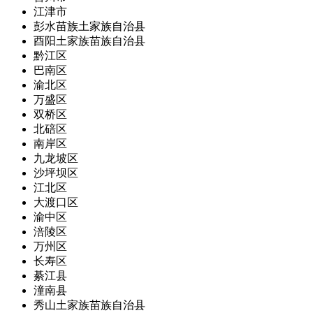
江津市
彭水苗族土家族自治县
酉阳土家族苗族自治县
黔江区
巴南区
渝北区
万盛区
双桥区
北碚区
南岸区
九龙坡区
沙坪坝区
江北区
大渡口区
渝中区
涪陵区
万州区
长寿区
綦江县
潼南县
秀山土家族苗族自治县