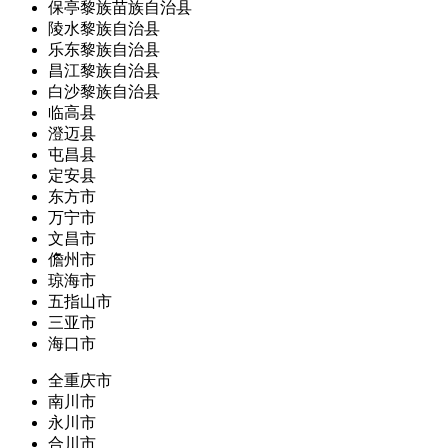
保亭黎族苗族自治县
陵水黎族自治县
乐东黎族自治县
昌江黎族自治县
白沙黎族自治县
临高县
澄迈县
屯昌县
定安县
东方市
万宁市
文昌市
儋州市
琼海市
五指山市
三亚市
海口市
全重庆市
南川市
永川市
合川市