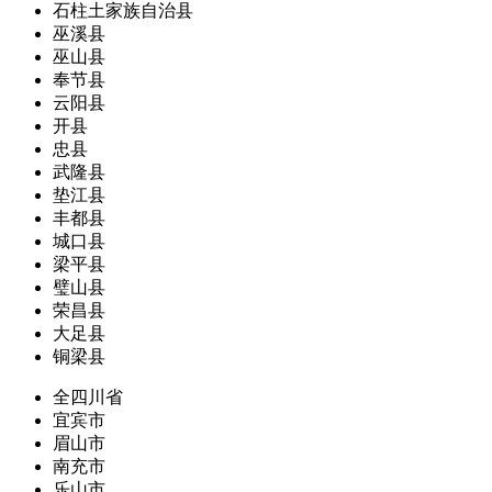
石柱土家族自治县
巫溪县
巫山县
奉节县
云阳县
开县
忠县
武隆县
垫江县
丰都县
城口县
梁平县
璧山县
荣昌县
大足县
铜梁县
全四川省
宜宾市
眉山市
南充市
乐山市