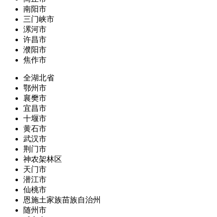
南阳市
三门峡市
漯河市
许昌市
濮阳市
焦作市
全湖北省
鄂州市
襄樊市
宜昌市
十堰市
黄石市
武汉市
荆门市
神农架林区
天门市
潜江市
仙桃市
恩施土家族苗族自治州
随州市