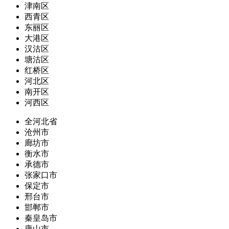
津南区
西青区
东丽区
大港区
汉沽区
塘沽区
红桥区
河北区
南开区
河西区
全河北省
沧州市
廊坊市
衡水市
承德市
张家口市
保定市
邢台市
邯郸市
秦皇岛市
唐山市