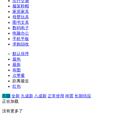
出行交通
服装鞋帽
家居家具
母婴玩具
图书文具
数码电子
电脑办公
手机平板
求购回收
默认排序
最热
最新
有图
点赞量
距离最近
红包
不限
全新
九成新
八成新
正常使用
闲置
长期供应
正在加载
没有更多了