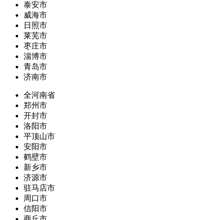
泰安市
威海市
日照市
莱芜市
枣庄市
淄博市
青岛市
济南市
全河南省
郑州市
开封市
洛阳市
平顶山市
安阳市
鹤壁市
新乡市
济源市
驻马店市
周口市
信阳市
商丘市