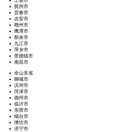
上饶市
抚州市
宜春市
吉安市
赣州市
鹰潭市
新余市
九江市
萍乡市
景德镇市
南昌市
全山东省
聊城市
滨州市
菏泽市
德州市
临沂市
东营市
烟台市
潍坊市
济宁市