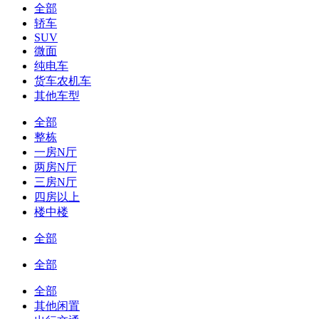
全部
轿车
SUV
微面
纯电车
货车农机车
其他车型
全部
整栋
一房N厅
两房N厅
三房N厅
四房以上
楼中楼
全部
全部
全部
其他闲置