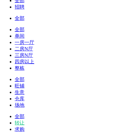
全部
招聘
全部
全部
单间
一房一厅
二房N厅
三房N厅
四房以上
整栋
全部
旺铺
生意
仓库
场地
全部
转让
求购