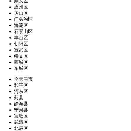
顺义区
通州区
房山区
门头沟区
海淀区
石景山区
丰台区
朝阳区
宣武区
崇文区
西城区
东城区
全天津市
和平区
河东区
蓟县
静海县
宁河县
宝坻区
武清区
北辰区