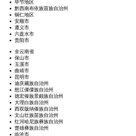
毕节地区
黔西南布依族苗族自治州
铜仁地区
安顺市
遵义市
六盘水市
贵阳市
全云南省
保山市
玉溪市
曲靖市
昆明市
迪庆藏族自治州
怒江傈僳族自治州
德宏傣族景颇族自治州
大理白族自治州
西双版纳傣族自治州
文山壮族苗族自治州
红河哈尼族彝族自治州
楚雄彝族自治州
临沧市