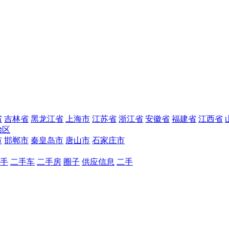
省
吉林省
黑龙江省
上海市
江苏省
浙江省
安徽省
福建省
江西省
治区
市
邯郸市
秦皇岛市
唐山市
石家庄市
手
二手车
二手房
圈子
供应信息
二手