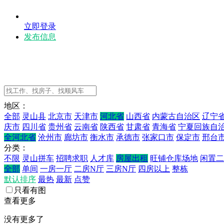
立即登录
发布信息
地区：
全部
灵山县
北京市
天津市
河北省
山西省
内蒙古自治区
辽宁
庆市
四川省
贵州省
云南省
陕西省
甘肃省
青海省
宁夏回族自
全河北省
沧州市
廊坊市
衡水市
承德市
张家口市
保定市
邢台
分类：
不限
灵山拼车
招聘求职
人才库
房屋出租
旺铺仓库场地
闲置二
全部
单间
一房一厅
二房N厅
三房N厅
四房以上
整栋
默认排序
最热
最新
点赞
只看有图
查看更多
没有更多了