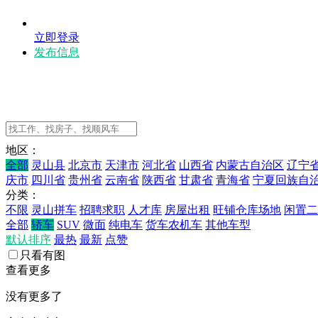
立即登录
发布信息
地区：
全部
灵山县
北京市
天津市
河北省
山西省
内蒙古自治区
辽宁
庆市
四川省
贵州省
云南省
陕西省
甘肃省
青海省
宁夏回族自
分类：
不限
灵山拼车
招聘求职
人才库
房屋出租
旺铺仓库场地
闲置二
全部
轿车
SUV
微面
纯电车
货车农机车
其他车型
默认排序
最热
最新
点赞
只看有图
查看更多
没有更多了