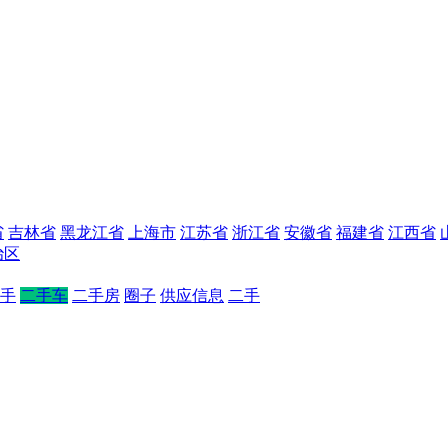
省
吉林省
黑龙江省
上海市
江苏省
浙江省
安徽省
福建省
江西省
治区
手
二手车
二手房
圈子
供应信息
二手