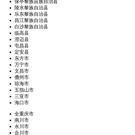
保亭黎族苗族自治县
陵水黎族自治县
乐东黎族自治县
昌江黎族自治县
白沙黎族自治县
临高县
澄迈县
屯昌县
定安县
东方市
万宁市
文昌市
儋州市
琼海市
五指山市
三亚市
海口市
全重庆市
南川市
永川市
合川市