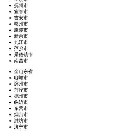
抚州市
宜春市
吉安市
赣州市
鹰潭市
新余市
九江市
萍乡市
景德镇市
南昌市
全山东省
聊城市
滨州市
菏泽市
德州市
临沂市
东营市
烟台市
潍坊市
济宁市