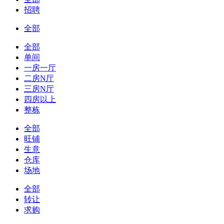
招聘
全部
全部
单间
一房一厅
二房N厅
三房N厅
四房以上
整栋
全部
旺铺
生意
仓库
场地
全部
转让
求购