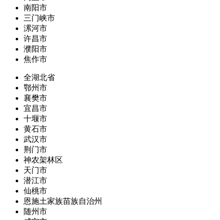
南阳市
三门峡市
漯河市
许昌市
濮阳市
焦作市
全湖北省
鄂州市
襄樊市
宜昌市
十堰市
黄石市
武汉市
荆门市
神农架林区
天门市
潜江市
仙桃市
恩施土家族苗族自治州
随州市