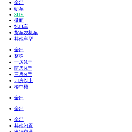
全部
轿车
SUV
微面
纯电车
货车农机车
其他车型
全部
整栋
一房N厅
两房N厅
三房N厅
四房以上
楼中楼
全部
全部
全部
其他闲置
出行交通