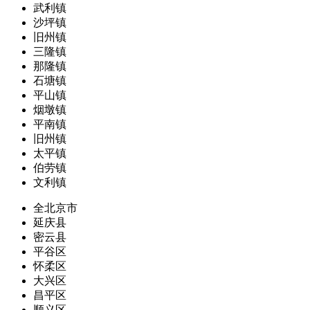
武利镇
沙坪镇
旧州镇
三隆镇
那隆镇
石塘镇
平山镇
烟墩镇
平南镇
旧州镇
太平镇
伯劳镇
文利镇
全北京市
延庆县
密云县
平谷区
怀柔区
大兴区
昌平区
顺义区