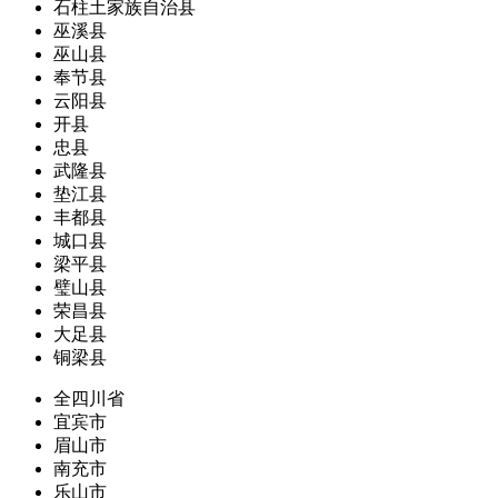
石柱土家族自治县
巫溪县
巫山县
奉节县
云阳县
开县
忠县
武隆县
垫江县
丰都县
城口县
梁平县
璧山县
荣昌县
大足县
铜梁县
全四川省
宜宾市
眉山市
南充市
乐山市