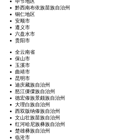
毕节地区
黔西南布依族苗族自治州
铜仁地区
安顺市
遵义市
六盘水市
贵阳市
全云南省
保山市
玉溪市
曲靖市
昆明市
迪庆藏族自治州
怒江傈僳族自治州
德宏傣族景颇族自治州
大理白族自治州
西双版纳傣族自治州
文山壮族苗族自治州
红河哈尼族彝族自治州
楚雄彝族自治州
临沧市