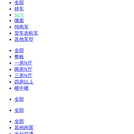
全部
轿车
SUV
微面
纯电车
货车农机车
其他车型
全部
整栋
一房N厅
两房N厅
三房N厅
四房以上
楼中楼
全部
全部
全部
其他闲置
出行交通