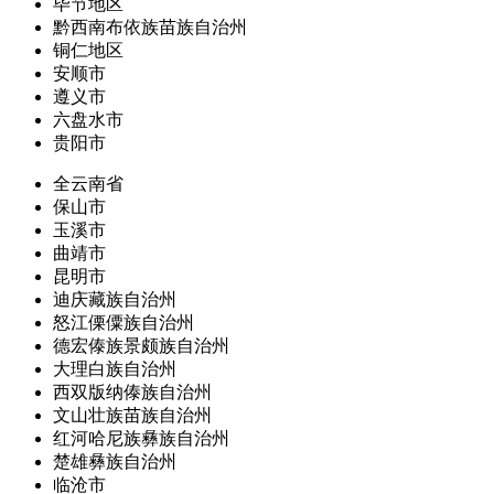
毕节地区
黔西南布依族苗族自治州
铜仁地区
安顺市
遵义市
六盘水市
贵阳市
全云南省
保山市
玉溪市
曲靖市
昆明市
迪庆藏族自治州
怒江傈僳族自治州
德宏傣族景颇族自治州
大理白族自治州
西双版纳傣族自治州
文山壮族苗族自治州
红河哈尼族彝族自治州
楚雄彝族自治州
临沧市