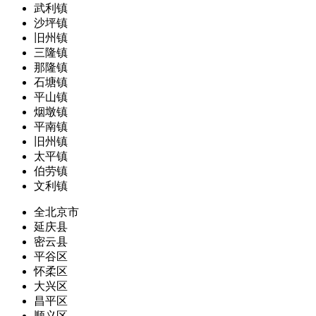
武利镇
沙坪镇
旧州镇
三隆镇
那隆镇
石塘镇
平山镇
烟墩镇
平南镇
旧州镇
太平镇
伯劳镇
文利镇
全北京市
延庆县
密云县
平谷区
怀柔区
大兴区
昌平区
顺义区