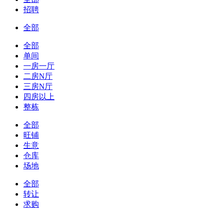
招聘
全部
全部
单间
一房一厅
二房N厅
三房N厅
四房以上
整栋
全部
旺铺
生意
仓库
场地
全部
转让
求购