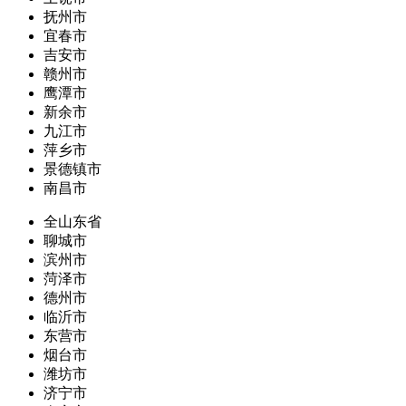
抚州市
宜春市
吉安市
赣州市
鹰潭市
新余市
九江市
萍乡市
景德镇市
南昌市
全山东省
聊城市
滨州市
菏泽市
德州市
临沂市
东营市
烟台市
潍坊市
济宁市