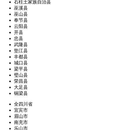
石柱土家族自治县
巫溪县
巫山县
奉节县
云阳县
开县
忠县
武隆县
垫江县
丰都县
城口县
梁平县
璧山县
荣昌县
大足县
铜梁县
全四川省
宜宾市
眉山市
南充市
乐山市