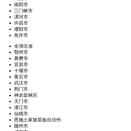
南阳市
三门峡市
漯河市
许昌市
濮阳市
焦作市
全湖北省
鄂州市
襄樊市
宜昌市
十堰市
黄石市
武汉市
荆门市
神农架林区
天门市
潜江市
仙桃市
恩施土家族苗族自治州
随州市