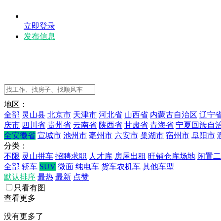
立即登录
发布信息
地区：
全部
灵山县
北京市
天津市
河北省
山西省
内蒙古自治区
辽宁
庆市
四川省
贵州省
云南省
陕西省
甘肃省
青海省
宁夏回族自
全安徽省
宣城市
池州市
亳州市
六安市
巢湖市
宿州市
阜阳市
分类：
不限
灵山拼车
招聘求职
人才库
房屋出租
旺铺仓库场地
闲置二
全部
轿车
SUV
微面
纯电车
货车农机车
其他车型
默认排序
最热
最新
点赞
只看有图
查看更多
没有更多了