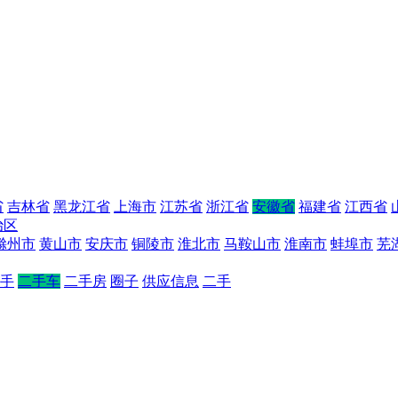
省
吉林省
黑龙江省
上海市
江苏省
浙江省
安徽省
福建省
江西省
治区
滁州市
黄山市
安庆市
铜陵市
淮北市
马鞍山市
淮南市
蚌埠市
芜
手
二手车
二手房
圈子
供应信息
二手