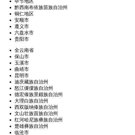
毕节地区
黔西南布依族苗族自治州
铜仁地区
安顺市
遵义市
六盘水市
贵阳市
全云南省
保山市
玉溪市
曲靖市
昆明市
迪庆藏族自治州
怒江傈僳族自治州
德宏傣族景颇族自治州
大理白族自治州
西双版纳傣族自治州
文山壮族苗族自治州
红河哈尼族彝族自治州
楚雄彝族自治州
临沧市