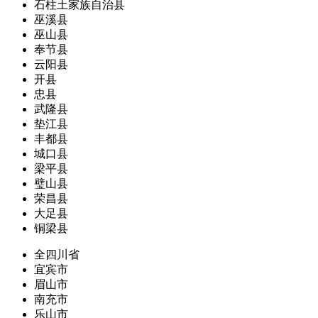
石柱土家族自治县
巫溪县
巫山县
奉节县
云阳县
开县
忠县
武隆县
垫江县
丰都县
城口县
梁平县
璧山县
荣昌县
大足县
铜梁县
全四川省
宜宾市
眉山市
南充市
乐山市