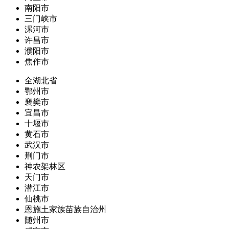
南阳市
三门峡市
漯河市
许昌市
濮阳市
焦作市
全湖北省
鄂州市
襄樊市
宜昌市
十堰市
黄石市
武汉市
荆门市
神农架林区
天门市
潜江市
仙桃市
恩施土家族苗族自治州
随州市