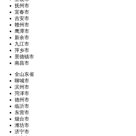
抚州市
宜春市
吉安市
赣州市
鹰潭市
新余市
九江市
萍乡市
景德镇市
南昌市
全山东省
聊城市
滨州市
菏泽市
德州市
临沂市
东营市
烟台市
潍坊市
济宁市