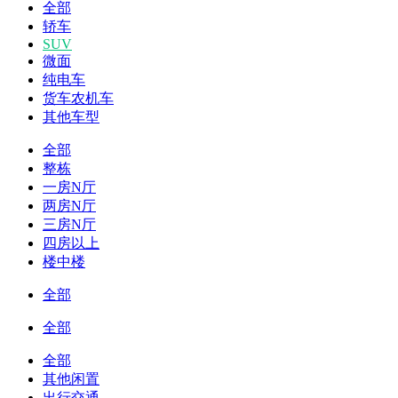
全部
轿车
SUV
微面
纯电车
货车农机车
其他车型
全部
整栋
一房N厅
两房N厅
三房N厅
四房以上
楼中楼
全部
全部
全部
其他闲置
出行交通