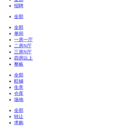
招聘
全部
全部
单间
一房一厅
二房N厅
三房N厅
四房以上
整栋
全部
旺铺
生意
仓库
场地
全部
转让
求购