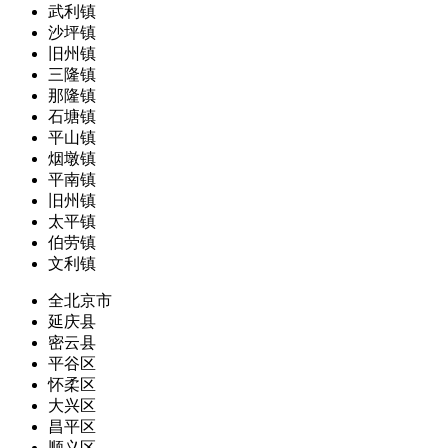
武利镇
沙坪镇
旧州镇
三隆镇
那隆镇
石塘镇
平山镇
烟墩镇
平南镇
旧州镇
太平镇
伯劳镇
文利镇
全北京市
延庆县
密云县
平谷区
怀柔区
大兴区
昌平区
顺义区