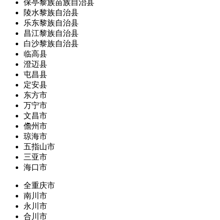
保亭黎族苗族自治县
陵水黎族自治县
乐东黎族自治县
昌江黎族自治县
白沙黎族自治县
临高县
澄迈县
屯昌县
定安县
东方市
万宁市
文昌市
儋州市
琼海市
五指山市
三亚市
海口市
全重庆市
南川市
永川市
合川市