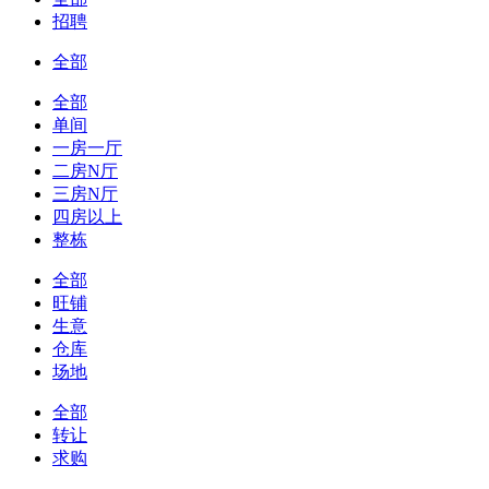
招聘
全部
全部
单间
一房一厅
二房N厅
三房N厅
四房以上
整栋
全部
旺铺
生意
仓库
场地
全部
转让
求购