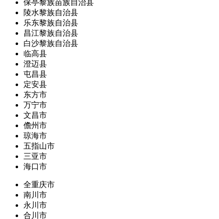
保亭黎族苗族自治县
陵水黎族自治县
乐东黎族自治县
昌江黎族自治县
白沙黎族自治县
临高县
澄迈县
屯昌县
定安县
东方市
万宁市
文昌市
儋州市
琼海市
五指山市
三亚市
海口市
全重庆市
南川市
永川市
合川市