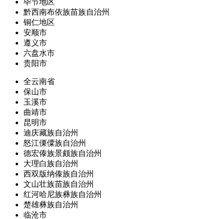
毕节地区
黔西南布依族苗族自治州
铜仁地区
安顺市
遵义市
六盘水市
贵阳市
全云南省
保山市
玉溪市
曲靖市
昆明市
迪庆藏族自治州
怒江傈僳族自治州
德宏傣族景颇族自治州
大理白族自治州
西双版纳傣族自治州
文山壮族苗族自治州
红河哈尼族彝族自治州
楚雄彝族自治州
临沧市