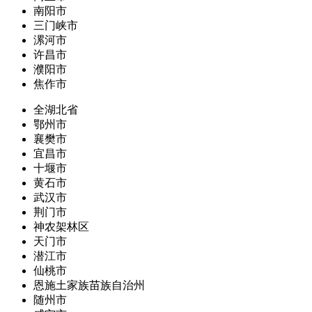
南阳市
三门峡市
漯河市
许昌市
濮阳市
焦作市
全湖北省
鄂州市
襄樊市
宜昌市
十堰市
黄石市
武汉市
荆门市
神农架林区
天门市
潜江市
仙桃市
恩施土家族苗族自治州
随州市