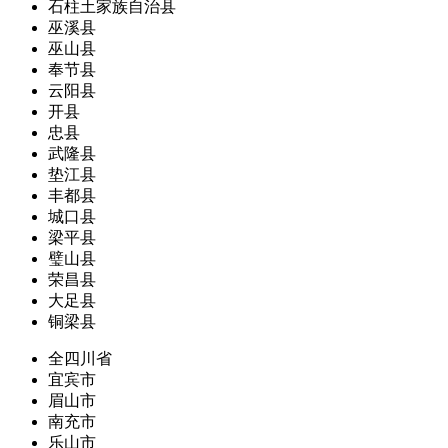
石柱土家族自治县
巫溪县
巫山县
奉节县
云阳县
开县
忠县
武隆县
垫江县
丰都县
城口县
梁平县
璧山县
荣昌县
大足县
铜梁县
全四川省
宜宾市
眉山市
南充市
乐山市