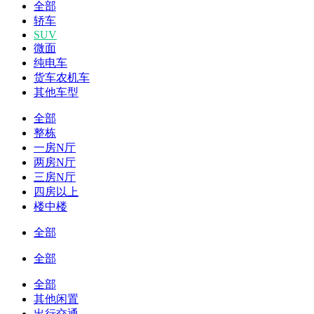
全部
轿车
SUV
微面
纯电车
货车农机车
其他车型
全部
整栋
一房N厅
两房N厅
三房N厅
四房以上
楼中楼
全部
全部
全部
其他闲置
出行交通