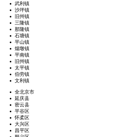
武利镇
沙坪镇
旧州镇
三隆镇
那隆镇
石塘镇
平山镇
烟墩镇
平南镇
旧州镇
太平镇
伯劳镇
文利镇
全北京市
延庆县
密云县
平谷区
怀柔区
大兴区
昌平区
顺义区