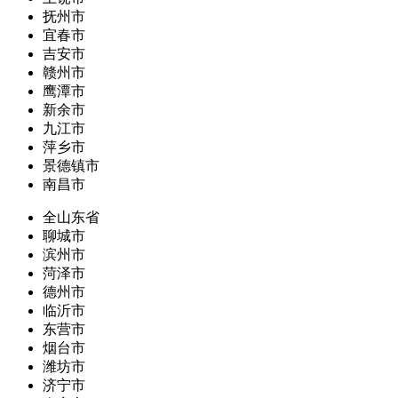
抚州市
宜春市
吉安市
赣州市
鹰潭市
新余市
九江市
萍乡市
景德镇市
南昌市
全山东省
聊城市
滨州市
菏泽市
德州市
临沂市
东营市
烟台市
潍坊市
济宁市