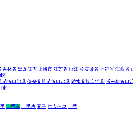
省
吉林省
黑龙江省
上海市
江苏省
浙江省
安徽省
福建省
江西省
治区
族苗族自治县
保亭黎族苗族自治县
陵水黎族自治县
乐东黎族自
口市
手
二手车
二手房
圈子
供应信息
二手