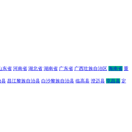
山东省
河南省
湖北省
湖南省
广东省
广西壮族自治区
海南省
重
治县
昌江黎族自治县
白沙黎族自治县
临高县
澄迈县
屯昌县
定