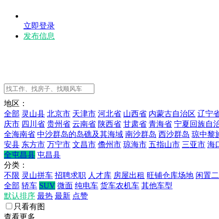
立即登录
发布信息
地区：
全部
灵山县
北京市
天津市
河北省
山西省
内蒙古自治区
辽宁
庆市
四川省
贵州省
云南省
陕西省
甘肃省
青海省
宁夏回族自
全海南省
中沙群岛的岛礁及其海域
南沙群岛
西沙群岛
琼中黎
安县
东方市
万宁市
文昌市
儋州市
琼海市
五指山市
三亚市
海
全屯昌县
屯昌县
分类：
不限
灵山拼车
招聘求职
人才库
房屋出租
旺铺仓库场地
闲置二
全部
轿车
SUV
微面
纯电车
货车农机车
其他车型
默认排序
最热
最新
点赞
只看有图
查看更多