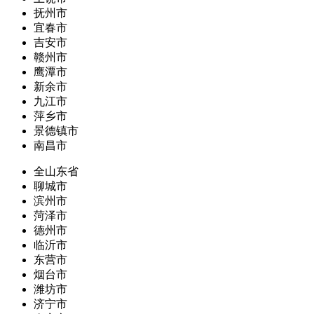
抚州市
宜春市
吉安市
赣州市
鹰潭市
新余市
九江市
萍乡市
景德镇市
南昌市
全山东省
聊城市
滨州市
菏泽市
德州市
临沂市
东营市
烟台市
潍坊市
济宁市