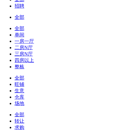
招聘
全部
全部
单间
一房一厅
二房N厅
三房N厅
四房以上
整栋
全部
旺铺
生意
仓库
场地
全部
转让
求购