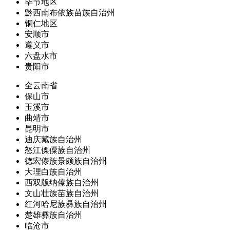
毕节地区
黔西南布依族苗族自治州
铜仁地区
安顺市
遵义市
六盘水市
贵阳市
全云南省
保山市
玉溪市
曲靖市
昆明市
迪庆藏族自治州
怒江傈僳族自治州
德宏傣族景颇族自治州
大理白族自治州
西双版纳傣族自治州
文山壮族苗族自治州
红河哈尼族彝族自治州
楚雄彝族自治州
临沧市