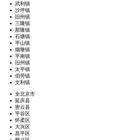
武利镇
沙坪镇
旧州镇
三隆镇
那隆镇
石塘镇
平山镇
烟墩镇
平南镇
旧州镇
太平镇
伯劳镇
文利镇
全北京市
延庆县
密云县
平谷区
怀柔区
大兴区
昌平区
顺义区