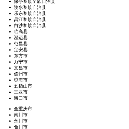
保亭黎族苗族自治县
陵水黎族自治县
乐东黎族自治县
昌江黎族自治县
白沙黎族自治县
临高县
澄迈县
屯昌县
定安县
东方市
万宁市
文昌市
儋州市
琼海市
五指山市
三亚市
海口市
全重庆市
南川市
永川市
合川市