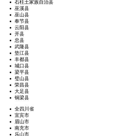
石柱土家族自治县
巫溪县
巫山县
奉节县
云阳县
开县
忠县
武隆县
垫江县
丰都县
城口县
梁平县
璧山县
荣昌县
大足县
铜梁县
全四川省
宜宾市
眉山市
南充市
乐山市