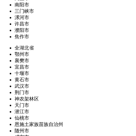
南阳市
三门峡市
漯河市
许昌市
濮阳市
焦作市
全湖北省
鄂州市
襄樊市
宜昌市
十堰市
黄石市
武汉市
荆门市
神农架林区
天门市
潜江市
仙桃市
恩施土家族苗族自治州
随州市