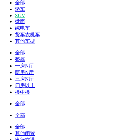
全部
轿车
SUV
微面
纯电车
货车农机车
其他车型
全部
整栋
一房N厅
两房N厅
三房N厅
四房以上
楼中楼
全部
全部
全部
其他闲置
出行交通