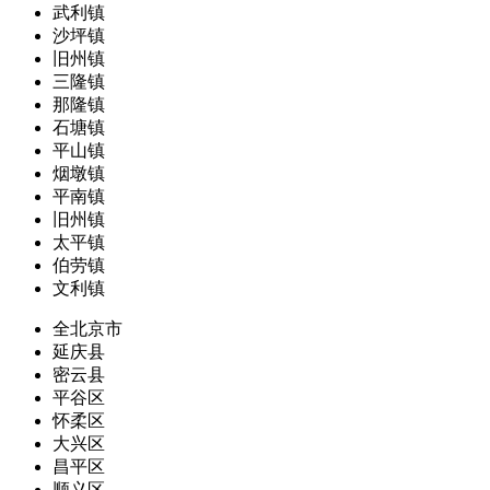
武利镇
沙坪镇
旧州镇
三隆镇
那隆镇
石塘镇
平山镇
烟墩镇
平南镇
旧州镇
太平镇
伯劳镇
文利镇
全北京市
延庆县
密云县
平谷区
怀柔区
大兴区
昌平区
顺义区