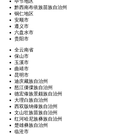
毕节地区
黔西南布依族苗族自治州
铜仁地区
安顺市
遵义市
六盘水市
贵阳市
全云南省
保山市
玉溪市
曲靖市
昆明市
迪庆藏族自治州
怒江傈僳族自治州
德宏傣族景颇族自治州
大理白族自治州
西双版纳傣族自治州
文山壮族苗族自治州
红河哈尼族彝族自治州
楚雄彝族自治州
临沧市