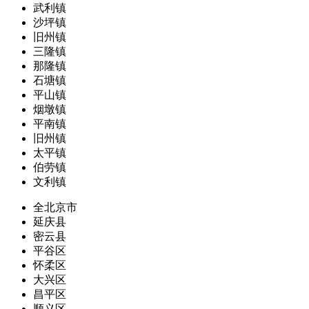
武利镇
沙坪镇
旧州镇
三隆镇
那隆镇
石塘镇
平山镇
烟墩镇
平南镇
旧州镇
太平镇
伯劳镇
文利镇
全北京市
延庆县
密云县
平谷区
怀柔区
大兴区
昌平区
顺义区