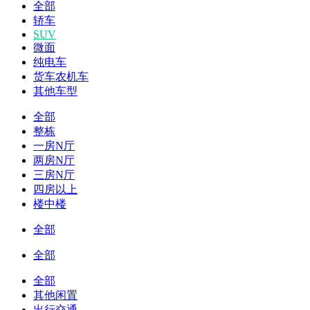
全部
轿车
SUV
微面
纯电车
货车农机车
其他车型
全部
整栋
一房N厅
两房N厅
三房N厅
四房以上
楼中楼
全部
全部
全部
其他闲置
出行交通