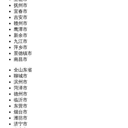
抚州市
宜春市
吉安市
赣州市
鹰潭市
新余市
九江市
萍乡市
景德镇市
南昌市
全山东省
聊城市
滨州市
菏泽市
德州市
临沂市
东营市
烟台市
潍坊市
济宁市