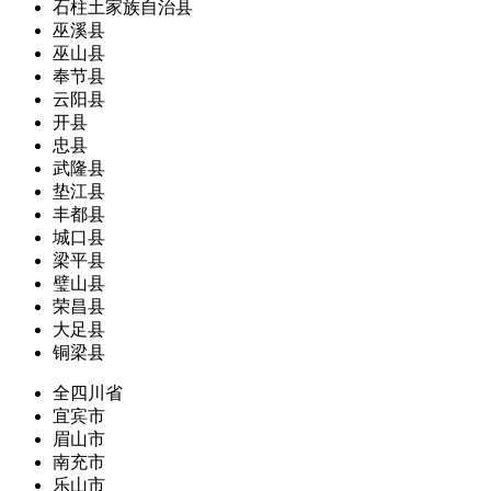
石柱土家族自治县
巫溪县
巫山县
奉节县
云阳县
开县
忠县
武隆县
垫江县
丰都县
城口县
梁平县
璧山县
荣昌县
大足县
铜梁县
全四川省
宜宾市
眉山市
南充市
乐山市