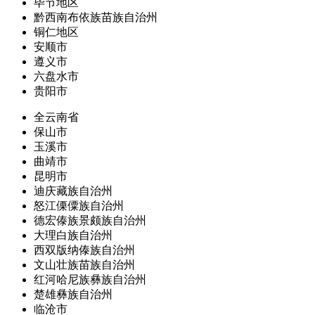
毕节地区
黔西南布依族苗族自治州
铜仁地区
安顺市
遵义市
六盘水市
贵阳市
全云南省
保山市
玉溪市
曲靖市
昆明市
迪庆藏族自治州
怒江傈僳族自治州
德宏傣族景颇族自治州
大理白族自治州
西双版纳傣族自治州
文山壮族苗族自治州
红河哈尼族彝族自治州
楚雄彝族自治州
临沧市