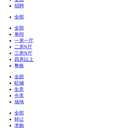
招聘
全部
全部
单间
一房一厅
二房N厅
三房N厅
四房以上
整栋
全部
旺铺
生意
仓库
场地
全部
转让
求购