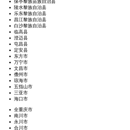
保亭黎族苗族自治县
陵水黎族自治县
乐东黎族自治县
昌江黎族自治县
白沙黎族自治县
临高县
澄迈县
屯昌县
定安县
东方市
万宁市
文昌市
儋州市
琼海市
五指山市
三亚市
海口市
全重庆市
南川市
永川市
合川市