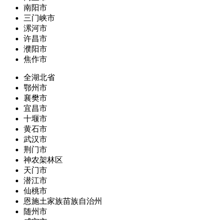
南阳市
三门峡市
漯河市
许昌市
濮阳市
焦作市
全湖北省
鄂州市
襄樊市
宜昌市
十堰市
黄石市
武汉市
荆门市
神农架林区
天门市
潜江市
仙桃市
恩施土家族苗族自治州
随州市