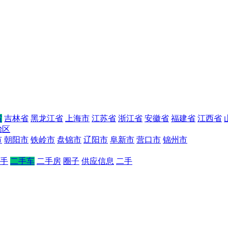
省
吉林省
黑龙江省
上海市
江苏省
浙江省
安徽省
福建省
江西省
治区
市
朝阳市
铁岭市
盘锦市
辽阳市
阜新市
营口市
锦州市
手
二手车
二手房
圈子
供应信息
二手