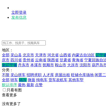
立即登录
发布信息
地区：
全部
灵山县
北京市
天津市
河北省
山西省
内蒙古自治区
辽宁
庆市
四川省
贵州省
云南省
陕西省
甘肃省
青海省
宁夏回族自
全辽宁省
丹东市
本溪市
抚顺市
鞍山市
大连市
沈阳市
葫芦岛
分类：
不限
灵山拼车
招聘求职
人才库
房屋出租
旺铺仓库场地
闲置二
全部
轿车
SUV
微面
纯电车
货车农机车
其他车型
默认排序
最热
最新
点赞
只看有图
查看更多
没有更多了