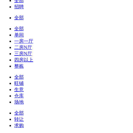
全部
招聘
全部
全部
单间
一房一厅
二房N厅
三房N厅
四房以上
整栋
全部
旺铺
生意
仓库
场地
全部
转让
求购