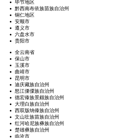
毕节地区
黔西南布依族苗族自治州
铜仁地区
安顺市
遵义市
六盘水市
贵阳市
全云南省
保山市
玉溪市
曲靖市
昆明市
迪庆藏族自治州
怒江傈僳族自治州
德宏傣族景颇族自治州
大理白族自治州
西双版纳傣族自治州
文山壮族苗族自治州
红河哈尼族彝族自治州
楚雄彝族自治州
临沧市