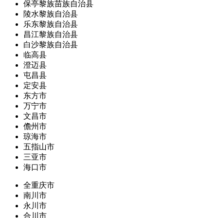
保亭黎族苗族自治县
陵水黎族自治县
乐东黎族自治县
昌江黎族自治县
白沙黎族自治县
临高县
澄迈县
屯昌县
定安县
东方市
万宁市
文昌市
儋州市
琼海市
五指山市
三亚市
海口市
全重庆市
南川市
永川市
合川市