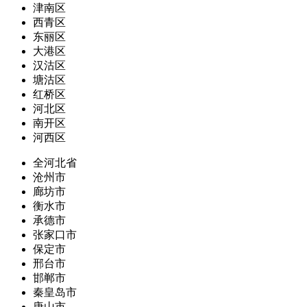
津南区
西青区
东丽区
大港区
汉沽区
塘沽区
红桥区
河北区
南开区
河西区
全河北省
沧州市
廊坊市
衡水市
承德市
张家口市
保定市
邢台市
邯郸市
秦皇岛市
唐山市