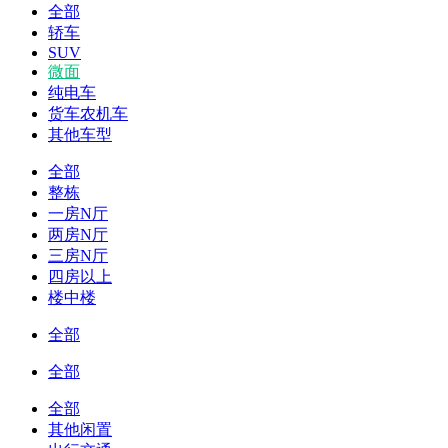
全部
轿车
SUV
微面
纯电车
货车农机车
其他车型
全部
整栋
一房N厅
两房N厅
三房N厅
四房以上
楼中楼
全部
全部
全部
其他闲置