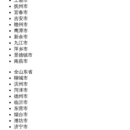
上饶市
抚州市
宜春市
吉安市
赣州市
鹰潭市
新余市
九江市
萍乡市
景德镇市
南昌市
全山东省
聊城市
滨州市
菏泽市
德州市
临沂市
东营市
烟台市
潍坊市
济宁市