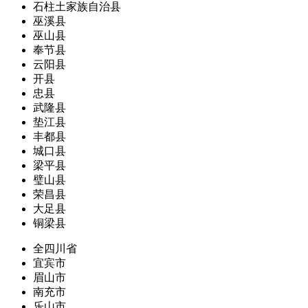
石柱土家族自治县
巫溪县
巫山县
奉节县
云阳县
开县
忠县
武隆县
垫江县
丰都县
城口县
梁平县
璧山县
荣昌县
大足县
铜梁县
全四川省
宜宾市
眉山市
南充市
乐山市