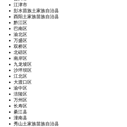
江津市
彭水苗族土家族自治县
酉阳土家族苗族自治县
黔江区
巴南区
渝北区
万盛区
双桥区
北碚区
南岸区
九龙坡区
沙坪坝区
江北区
大渡口区
渝中区
涪陵区
万州区
长寿区
綦江县
潼南县
秀山土家族苗族自治县