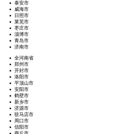
泰安市
威海市
日照市
莱芜市
枣庄市
淄博市
青岛市
济南市
全河南省
郑州市
开封市
洛阳市
平顶山市
安阳市
鹤壁市
新乡市
济源市
驻马店市
周口市
信阳市
商丘市