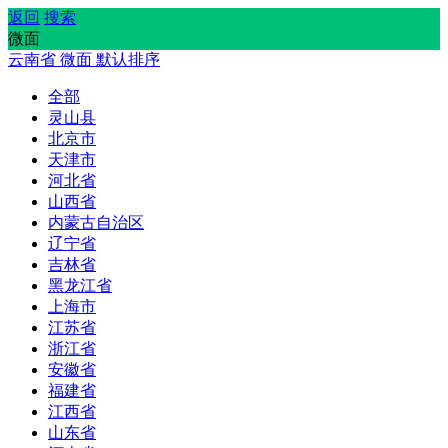
返回
搜索
微面
云南省
微面
默认排序
全部
灵山县
北京市
天津市
河北省
山西省
内蒙古自治区
辽宁省
吉林省
黑龙江省
上海市
江苏省
浙江省
安徽省
福建省
江西省
山东省