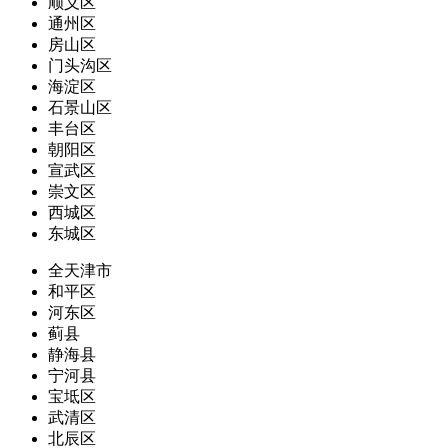
顺义区
通州区
房山区
门头沟区
海淀区
石景山区
丰台区
朝阳区
宣武区
崇文区
西城区
东城区
全天津市
和平区
河东区
蓟县
静海县
宁河县
宝坻区
武清区
北辰区