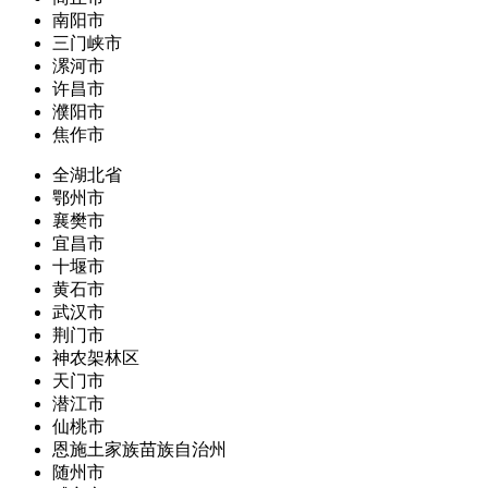
南阳市
三门峡市
漯河市
许昌市
濮阳市
焦作市
全湖北省
鄂州市
襄樊市
宜昌市
十堰市
黄石市
武汉市
荆门市
神农架林区
天门市
潜江市
仙桃市
恩施土家族苗族自治州
随州市