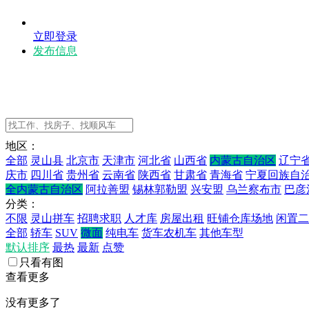
立即登录
发布信息
地区：
全部
灵山县
北京市
天津市
河北省
山西省
内蒙古自治区
辽宁
庆市
四川省
贵州省
云南省
陕西省
甘肃省
青海省
宁夏回族自
全内蒙古自治区
阿拉善盟
锡林郭勒盟
兴安盟
乌兰察布市
巴彦
分类：
不限
灵山拼车
招聘求职
人才库
房屋出租
旺铺仓库场地
闲置二
全部
轿车
SUV
微面
纯电车
货车农机车
其他车型
默认排序
最热
最新
点赞
只看有图
查看更多
没有更多了