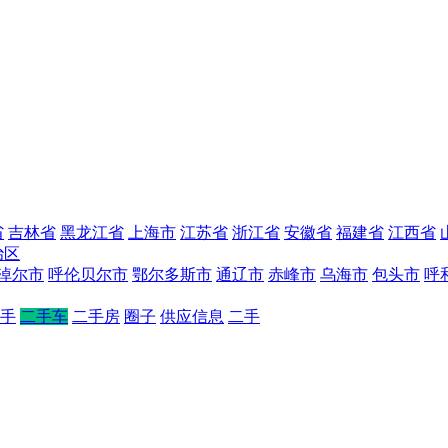
省
吉林省
黑龙江省
上海市
江苏省
浙江省
安徽省
福建省
江西省
治区
淖尔市
呼伦贝尔市
鄂尔多斯市
通辽市
赤峰市
乌海市
包头市
呼
手
二手车
二手房
圈子
供应信息
二手