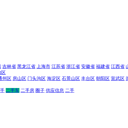
省
吉林省
黑龙江省
上海市
江苏省
浙江省
安徽省
福建省
江西省
治区
通州区
房山区
门头沟区
海淀区
石景山区
丰台区
朝阳区
宣武区
手
二手车
二手房
圈子
供应信息
二手