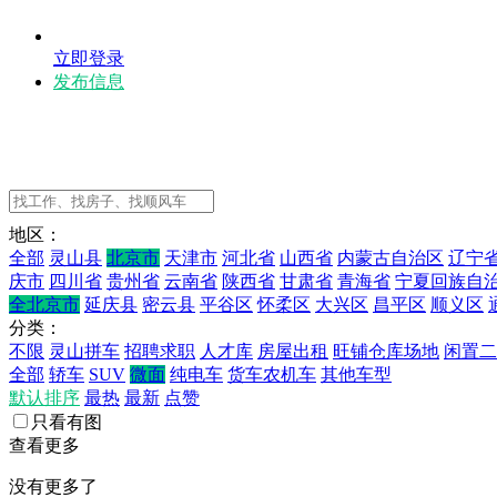
立即登录
发布信息
地区：
全部
灵山县
北京市
天津市
河北省
山西省
内蒙古自治区
辽宁
庆市
四川省
贵州省
云南省
陕西省
甘肃省
青海省
宁夏回族自
全北京市
延庆县
密云县
平谷区
怀柔区
大兴区
昌平区
顺义区
分类：
不限
灵山拼车
招聘求职
人才库
房屋出租
旺铺仓库场地
闲置二
全部
轿车
SUV
微面
纯电车
货车农机车
其他车型
默认排序
最热
最新
点赞
只看有图
查看更多
没有更多了