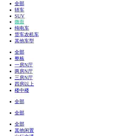
全部
轿车
SUV
微面
纯电车
货车农机车
其他车型
全部
整栋
一房N厅
两房N厅
三房N厅
四房以上
楼中楼
全部
全部
全部
其他闲置