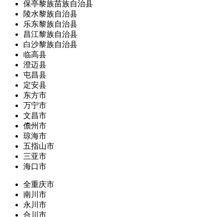
保亭黎族苗族自治县
陵水黎族自治县
乐东黎族自治县
昌江黎族自治县
白沙黎族自治县
临高县
澄迈县
屯昌县
定安县
东方市
万宁市
文昌市
儋州市
琼海市
五指山市
三亚市
海口市
全重庆市
南川市
永川市
合川市