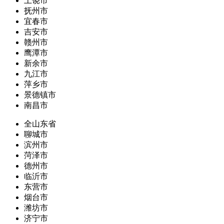
上饶市
抚州市
宜春市
吉安市
赣州市
鹰潭市
新余市
九江市
萍乡市
景德镇市
南昌市
全山东省
聊城市
滨州市
菏泽市
德州市
临沂市
东营市
烟台市
潍坊市
济宁市