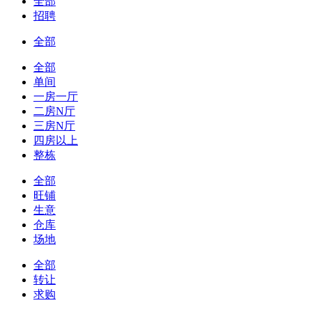
全部
招聘
全部
全部
单间
一房一厅
二房N厅
三房N厅
四房以上
整栋
全部
旺铺
生意
仓库
场地
全部
转让
求购