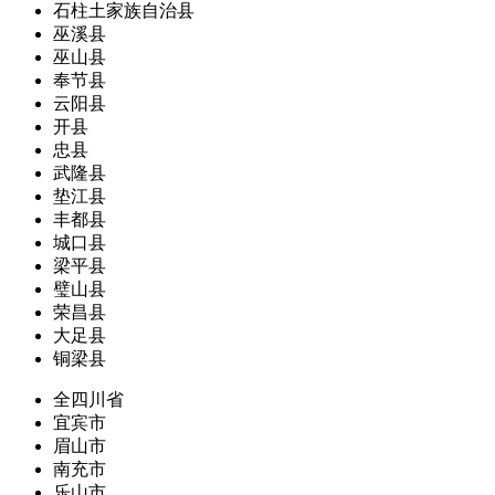
石柱土家族自治县
巫溪县
巫山县
奉节县
云阳县
开县
忠县
武隆县
垫江县
丰都县
城口县
梁平县
璧山县
荣昌县
大足县
铜梁县
全四川省
宜宾市
眉山市
南充市
乐山市