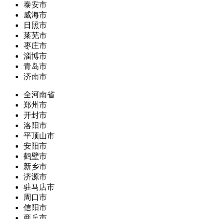
泰安市
威海市
日照市
莱芜市
枣庄市
淄博市
青岛市
济南市
全河南省
郑州市
开封市
洛阳市
平顶山市
安阳市
鹤壁市
新乡市
济源市
驻马店市
周口市
信阳市
商丘市