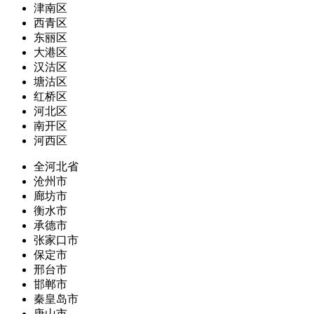
津南区
西青区
东丽区
大港区
汉沽区
塘沽区
红桥区
河北区
南开区
河西区
全河北省
沧州市
廊坊市
衡水市
承德市
张家口市
保定市
邢台市
邯郸市
秦皇岛市
唐山市