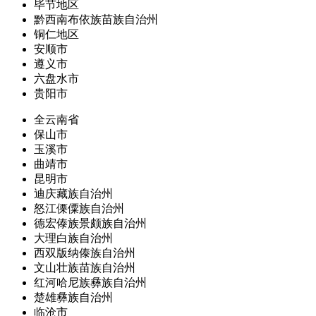
毕节地区
黔西南布依族苗族自治州
铜仁地区
安顺市
遵义市
六盘水市
贵阳市
全云南省
保山市
玉溪市
曲靖市
昆明市
迪庆藏族自治州
怒江傈僳族自治州
德宏傣族景颇族自治州
大理白族自治州
西双版纳傣族自治州
文山壮族苗族自治州
红河哈尼族彝族自治州
楚雄彝族自治州
临沧市