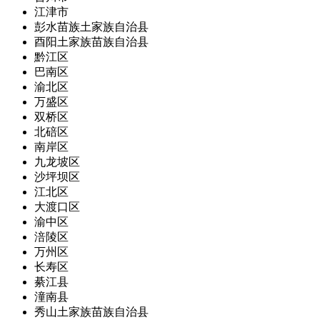
江津市
彭水苗族土家族自治县
酉阳土家族苗族自治县
黔江区
巴南区
渝北区
万盛区
双桥区
北碚区
南岸区
九龙坡区
沙坪坝区
江北区
大渡口区
渝中区
涪陵区
万州区
长寿区
綦江县
潼南县
秀山土家族苗族自治县