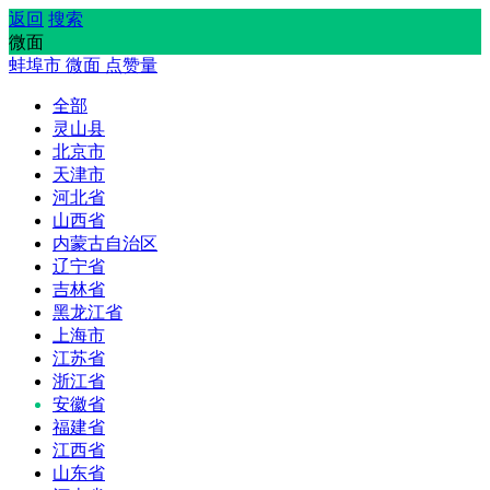
返回
搜索
微面
蚌埠市
微面
点赞量
全部
灵山县
北京市
天津市
河北省
山西省
内蒙古自治区
辽宁省
吉林省
黑龙江省
上海市
江苏省
浙江省
安徽省
福建省
江西省
山东省