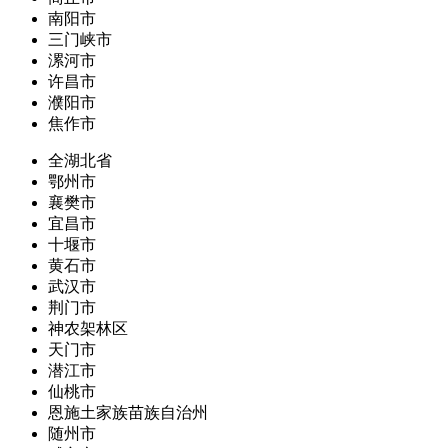
南阳市
三门峡市
漯河市
许昌市
濮阳市
焦作市
全湖北省
鄂州市
襄樊市
宜昌市
十堰市
黄石市
武汉市
荆门市
神农架林区
天门市
潜江市
仙桃市
恩施土家族苗族自治州
随州市