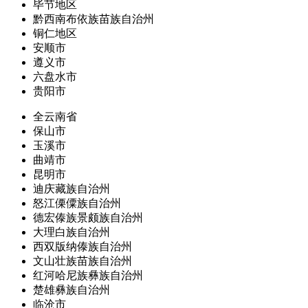
毕节地区
黔西南布依族苗族自治州
铜仁地区
安顺市
遵义市
六盘水市
贵阳市
全云南省
保山市
玉溪市
曲靖市
昆明市
迪庆藏族自治州
怒江傈僳族自治州
德宏傣族景颇族自治州
大理白族自治州
西双版纳傣族自治州
文山壮族苗族自治州
红河哈尼族彝族自治州
楚雄彝族自治州
临沧市