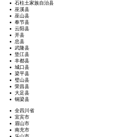
石柱土家族自治县
巫溪县
巫山县
奉节县
云阳县
开县
忠县
武隆县
垫江县
丰都县
城口县
梁平县
璧山县
荣昌县
大足县
铜梁县
全四川省
宜宾市
眉山市
南充市
乐山市