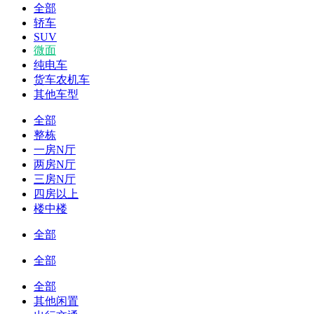
全部
轿车
SUV
微面
纯电车
货车农机车
其他车型
全部
整栋
一房N厅
两房N厅
三房N厅
四房以上
楼中楼
全部
全部
全部
其他闲置