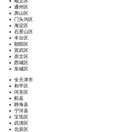
顺义区
通州区
房山区
门头沟区
海淀区
石景山区
丰台区
朝阳区
宣武区
崇文区
西城区
东城区
全天津市
和平区
河东区
蓟县
静海县
宁河县
宝坻区
武清区
北辰区