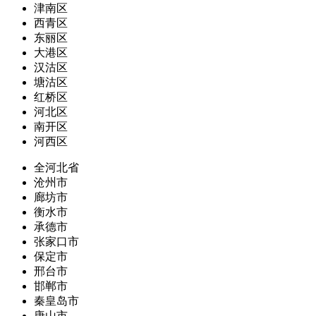
津南区
西青区
东丽区
大港区
汉沽区
塘沽区
红桥区
河北区
南开区
河西区
全河北省
沧州市
廊坊市
衡水市
承德市
张家口市
保定市
邢台市
邯郸市
秦皇岛市
唐山市