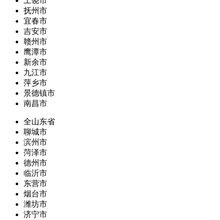
上饶市
抚州市
宜春市
吉安市
赣州市
鹰潭市
新余市
九江市
萍乡市
景德镇市
南昌市
全山东省
聊城市
滨州市
菏泽市
德州市
临沂市
东营市
烟台市
潍坊市
济宁市