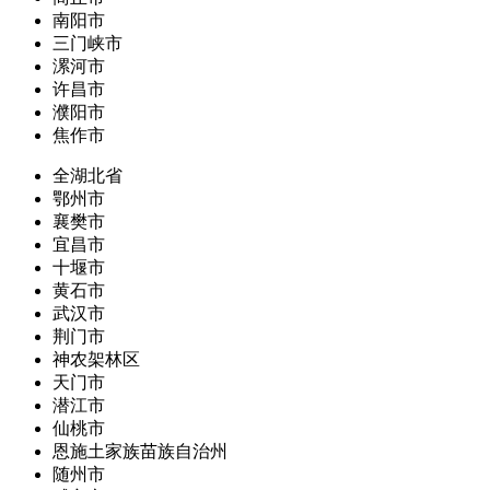
南阳市
三门峡市
漯河市
许昌市
濮阳市
焦作市
全湖北省
鄂州市
襄樊市
宜昌市
十堰市
黄石市
武汉市
荆门市
神农架林区
天门市
潜江市
仙桃市
恩施土家族苗族自治州
随州市