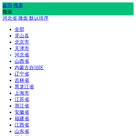
返回
搜索
微面
河北省
微面
默认排序
全部
灵山县
北京市
天津市
河北省
山西省
内蒙古自治区
辽宁省
吉林省
黑龙江省
上海市
江苏省
浙江省
安徽省
福建省
江西省
山东省