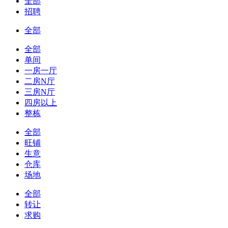
全部
招聘
全部
全部
单间
一房一厅
二房N厅
三房N厅
四房以上
整栋
全部
旺铺
生意
仓库
场地
全部
转让
求购