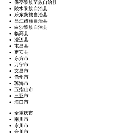
保亭黎族苗族自治县
陵水黎族自治县
乐东黎族自治县
昌江黎族自治县
白沙黎族自治县
临高县
澄迈县
屯昌县
定安县
东方市
万宁市
文昌市
儋州市
琼海市
五指山市
三亚市
海口市
全重庆市
南川市
永川市
合川市