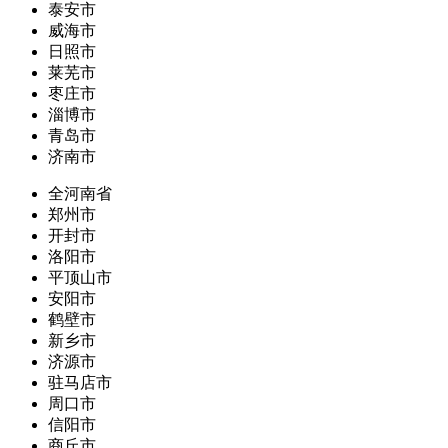
泰安市
威海市
日照市
莱芜市
枣庄市
淄博市
青岛市
济南市
全河南省
郑州市
开封市
洛阳市
平顶山市
安阳市
鹤壁市
新乡市
济源市
驻马店市
周口市
信阳市
商丘市