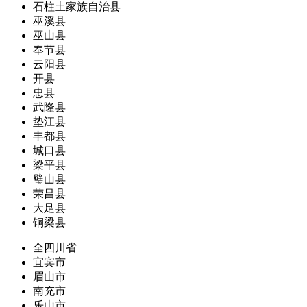
石柱土家族自治县
巫溪县
巫山县
奉节县
云阳县
开县
忠县
武隆县
垫江县
丰都县
城口县
梁平县
璧山县
荣昌县
大足县
铜梁县
全四川省
宜宾市
眉山市
南充市
乐山市