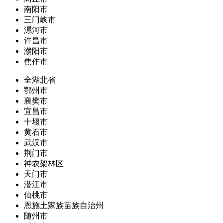
南阳市
三门峡市
漯河市
许昌市
濮阳市
焦作市
全湖北省
鄂州市
襄樊市
宜昌市
十堰市
黄石市
武汉市
荆门市
神农架林区
天门市
潜江市
仙桃市
恩施土家族苗族自治州
随州市