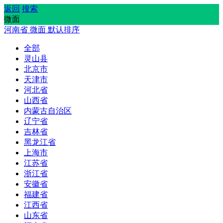
返回
搜索
微面
河南省
微面
默认排序
全部
灵山县
北京市
天津市
河北省
山西省
内蒙古自治区
辽宁省
吉林省
黑龙江省
上海市
江苏省
浙江省
安徽省
福建省
江西省
山东省