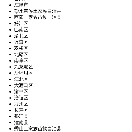
江津市
彭水苗族土家族自治县
酉阳土家族苗族自治县
黔江区
巴南区
渝北区
万盛区
双桥区
北碚区
南岸区
九龙坡区
沙坪坝区
江北区
大渡口区
渝中区
涪陵区
万州区
长寿区
綦江县
潼南县
秀山土家族苗族自治县