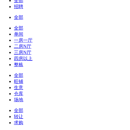
全部
招聘
全部
全部
单间
一房一厅
二房N厅
三房N厅
四房以上
整栋
全部
旺铺
生意
仓库
场地
全部
转让
求购