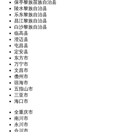
保亭黎族苗族自治县
陵水黎族自治县
乐东黎族自治县
昌江黎族自治县
白沙黎族自治县
临高县
澄迈县
屯昌县
定安县
东方市
万宁市
文昌市
儋州市
琼海市
五指山市
三亚市
海口市
全重庆市
南川市
永川市
合川市