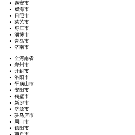
泰安市
威海市
日照市
莱芜市
枣庄市
淄博市
青岛市
济南市
全河南省
郑州市
开封市
洛阳市
平顶山市
安阳市
鹤壁市
新乡市
济源市
驻马店市
周口市
信阳市
商丘市