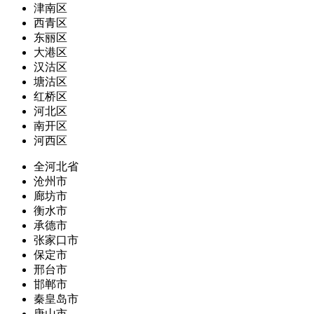
津南区
西青区
东丽区
大港区
汉沽区
塘沽区
红桥区
河北区
南开区
河西区
全河北省
沧州市
廊坊市
衡水市
承德市
张家口市
保定市
邢台市
邯郸市
秦皇岛市
唐山市