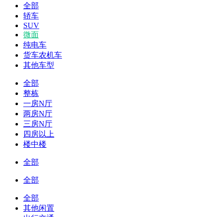
全部
轿车
SUV
微面
纯电车
货车农机车
其他车型
全部
整栋
一房N厅
两房N厅
三房N厅
四房以上
楼中楼
全部
全部
全部
其他闲置