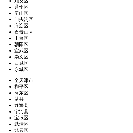
顺义区
通州区
房山区
门头沟区
海淀区
石景山区
丰台区
朝阳区
宣武区
崇文区
西城区
东城区
全天津市
和平区
河东区
蓟县
静海县
宁河县
宝坻区
武清区
北辰区