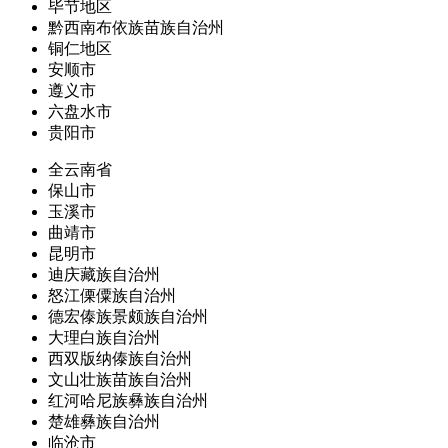
毕节地区
黔西南布依族苗族自治州
铜仁地区
安顺市
遵义市
六盘水市
贵阳市
全云南省
保山市
玉溪市
曲靖市
昆明市
迪庆藏族自治州
怒江傈僳族自治州
德宏傣族景颇族自治州
大理白族自治州
西双版纳傣族自治州
文山壮族苗族自治州
红河哈尼族彝族自治州
楚雄彝族自治州
临沧市