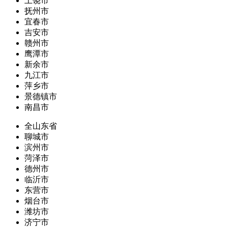
上饶市
抚州市
宜春市
吉安市
赣州市
鹰潭市
新余市
九江市
萍乡市
景德镇市
南昌市
全山东省
聊城市
滨州市
菏泽市
德州市
临沂市
东营市
烟台市
潍坊市
济宁市