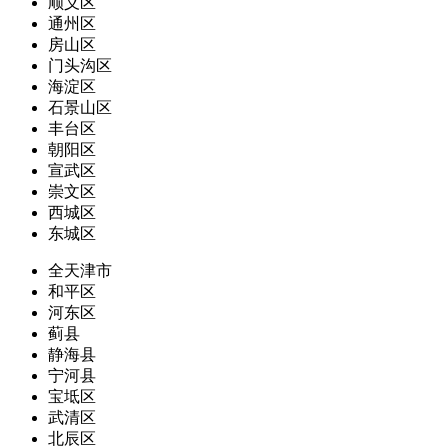
顺义区
通州区
房山区
门头沟区
海淀区
石景山区
丰台区
朝阳区
宣武区
崇文区
西城区
东城区
全天津市
和平区
河东区
蓟县
静海县
宁河县
宝坻区
武清区
北辰区