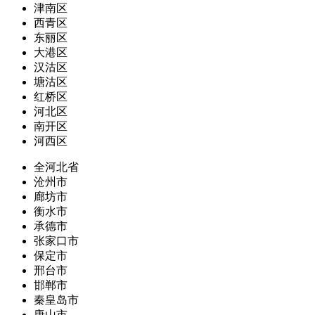
津南区
西青区
东丽区
大港区
汉沽区
塘沽区
红桥区
河北区
南开区
河西区
全河北省
沧州市
廊坊市
衡水市
承德市
张家口市
保定市
邢台市
邯郸市
秦皇岛市
唐山市