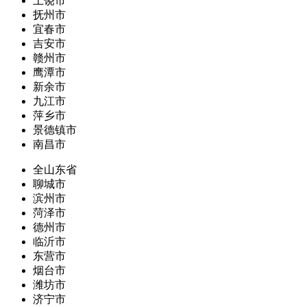
上饶市
抚州市
宜春市
吉安市
赣州市
鹰潭市
新余市
九江市
萍乡市
景德镇市
南昌市
全山东省
聊城市
滨州市
菏泽市
德州市
临沂市
东营市
烟台市
潍坊市
济宁市