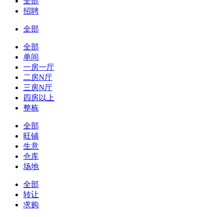
全部
招聘
全部
全部
单间
一房一厅
二房N厅
三房N厅
四房以上
整栋
全部
旺铺
生意
仓库
场地
全部
转让
求购