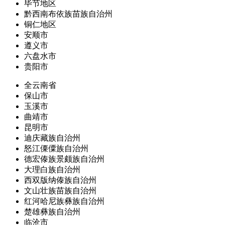
毕节地区
黔西南布依族苗族自治州
铜仁地区
安顺市
遵义市
六盘水市
贵阳市
全云南省
保山市
玉溪市
曲靖市
昆明市
迪庆藏族自治州
怒江傈僳族自治州
德宏傣族景颇族自治州
大理白族自治州
西双版纳傣族自治州
文山壮族苗族自治州
红河哈尼族彝族自治州
楚雄彝族自治州
临沧市