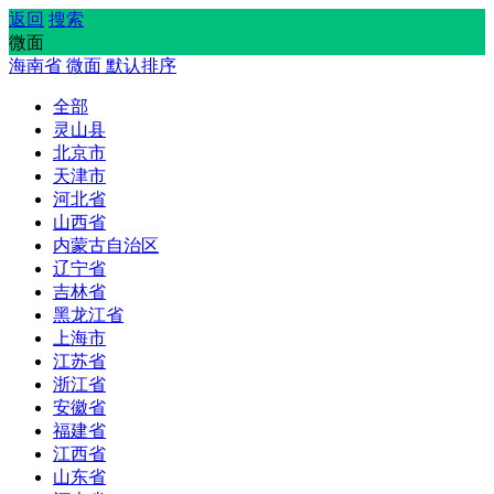
返回
搜索
微面
海南省
微面
默认排序
全部
灵山县
北京市
天津市
河北省
山西省
内蒙古自治区
辽宁省
吉林省
黑龙江省
上海市
江苏省
浙江省
安徽省
福建省
江西省
山东省