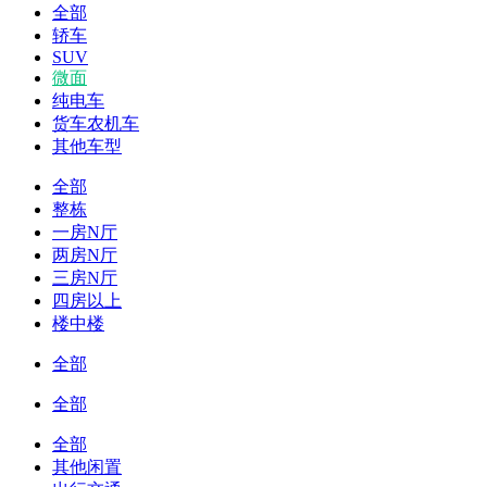
全部
轿车
SUV
微面
纯电车
货车农机车
其他车型
全部
整栋
一房N厅
两房N厅
三房N厅
四房以上
楼中楼
全部
全部
全部
其他闲置