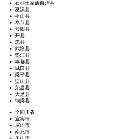
石柱土家族自治县
巫溪县
巫山县
奉节县
云阳县
开县
忠县
武隆县
垫江县
丰都县
城口县
梁平县
璧山县
荣昌县
大足县
铜梁县
全四川省
宜宾市
眉山市
南充市
乐山市