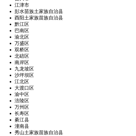
江津市
彭水苗族土家族自治县
酉阳土家族苗族自治县
黔江区
巴南区
渝北区
万盛区
双桥区
北碚区
南岸区
九龙坡区
沙坪坝区
江北区
大渡口区
渝中区
涪陵区
万州区
长寿区
綦江县
潼南县
秀山土家族苗族自治县