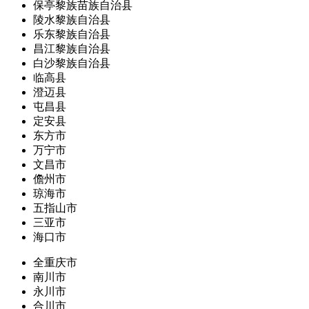
保亭黎族苗族自治县
陵水黎族自治县
乐东黎族自治县
昌江黎族自治县
白沙黎族自治县
临高县
澄迈县
屯昌县
定安县
东方市
万宁市
文昌市
儋州市
琼海市
五指山市
三亚市
海口市
全重庆市
南川市
永川市
合川市