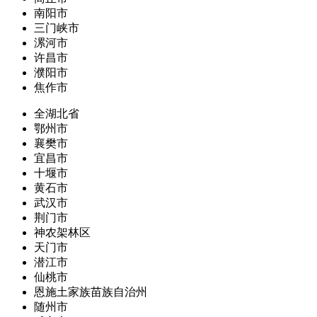
南阳市
三门峡市
漯河市
许昌市
濮阳市
焦作市
全湖北省
鄂州市
襄樊市
宜昌市
十堰市
黄石市
武汉市
荆门市
神农架林区
天门市
潜江市
仙桃市
恩施土家族苗族自治州
随州市