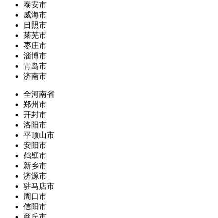
泰安市
威海市
日照市
莱芜市
枣庄市
淄博市
青岛市
济南市
全河南省
郑州市
开封市
洛阳市
平顶山市
安阳市
鹤壁市
新乡市
济源市
驻马店市
周口市
信阳市
商丘市