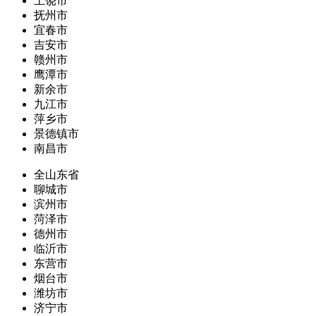
上饶市
抚州市
宜春市
吉安市
赣州市
鹰潭市
新余市
九江市
萍乡市
景德镇市
南昌市
全山东省
聊城市
滨州市
菏泽市
德州市
临沂市
东营市
烟台市
潍坊市
济宁市