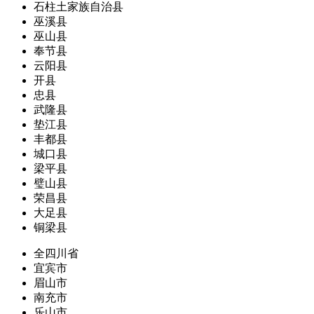
石柱土家族自治县
巫溪县
巫山县
奉节县
云阳县
开县
忠县
武隆县
垫江县
丰都县
城口县
梁平县
璧山县
荣昌县
大足县
铜梁县
全四川省
宜宾市
眉山市
南充市
乐山市