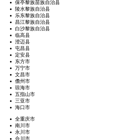
保亭黎族苗族自治县
陵水黎族自治县
乐东黎族自治县
昌江黎族自治县
白沙黎族自治县
临高县
澄迈县
屯昌县
定安县
东方市
万宁市
文昌市
儋州市
琼海市
五指山市
三亚市
海口市
全重庆市
南川市
永川市
合川市