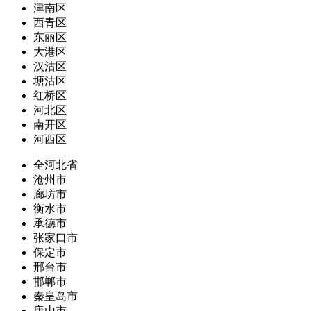
津南区
西青区
东丽区
大港区
汉沽区
塘沽区
红桥区
河北区
南开区
河西区
全河北省
沧州市
廊坊市
衡水市
承德市
张家口市
保定市
邢台市
邯郸市
秦皇岛市
唐山市