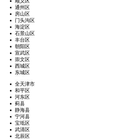
顺义区
通州区
房山区
门头沟区
海淀区
石景山区
丰台区
朝阳区
宣武区
崇文区
西城区
东城区
全天津市
和平区
河东区
蓟县
静海县
宁河县
宝坻区
武清区
北辰区