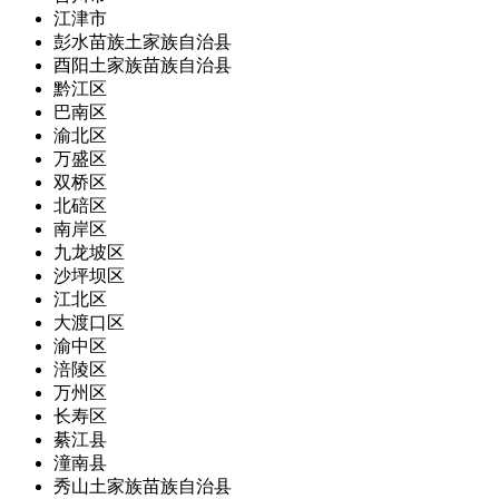
江津市
彭水苗族土家族自治县
酉阳土家族苗族自治县
黔江区
巴南区
渝北区
万盛区
双桥区
北碚区
南岸区
九龙坡区
沙坪坝区
江北区
大渡口区
渝中区
涪陵区
万州区
长寿区
綦江县
潼南县
秀山土家族苗族自治县