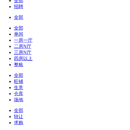
全部
招聘
全部
全部
单间
一房一厅
二房N厅
三房N厅
四房以上
整栋
全部
旺铺
生意
仓库
场地
全部
转让
求购