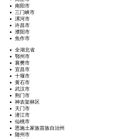
南阳市
三门峡市
漯河市
许昌市
濮阳市
焦作市
全湖北省
鄂州市
襄樊市
宜昌市
十堰市
黄石市
武汉市
荆门市
神农架林区
天门市
潜江市
仙桃市
恩施土家族苗族自治州
随州市