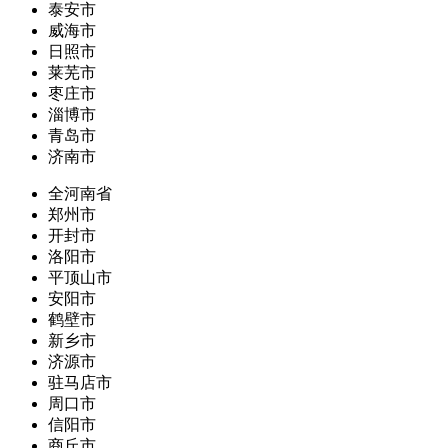
泰安市
威海市
日照市
莱芜市
枣庄市
淄博市
青岛市
济南市
全河南省
郑州市
开封市
洛阳市
平顶山市
安阳市
鹤壁市
新乡市
济源市
驻马店市
周口市
信阳市
商丘市