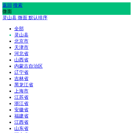
返回
搜索
微面
灵山县
微面
默认排序
全部
灵山县
北京市
天津市
河北省
山西省
内蒙古自治区
辽宁省
吉林省
黑龙江省
上海市
江苏省
浙江省
安徽省
福建省
江西省
山东省