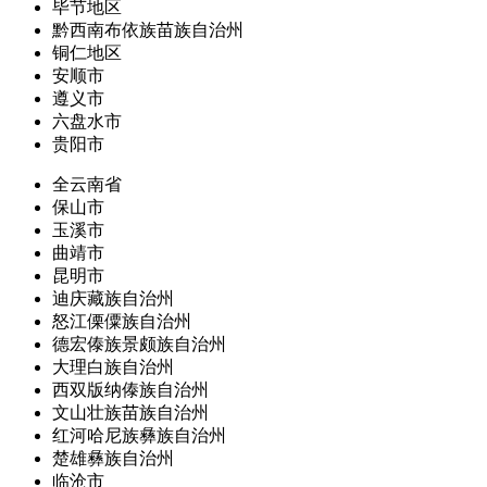
毕节地区
黔西南布依族苗族自治州
铜仁地区
安顺市
遵义市
六盘水市
贵阳市
全云南省
保山市
玉溪市
曲靖市
昆明市
迪庆藏族自治州
怒江傈僳族自治州
德宏傣族景颇族自治州
大理白族自治州
西双版纳傣族自治州
文山壮族苗族自治州
红河哈尼族彝族自治州
楚雄彝族自治州
临沧市