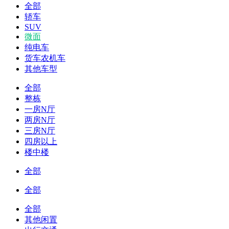
全部
轿车
SUV
微面
纯电车
货车农机车
其他车型
全部
整栋
一房N厅
两房N厅
三房N厅
四房以上
楼中楼
全部
全部
全部
其他闲置