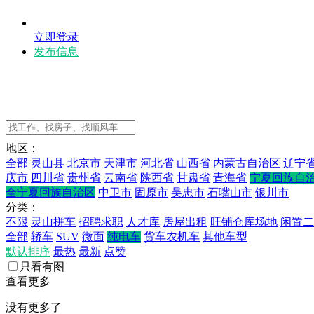
立即登录
发布信息
地区：
全部
灵山县
北京市
天津市
河北省
山西省
内蒙古自治区
辽宁
庆市
四川省
贵州省
云南省
陕西省
甘肃省
青海省
宁夏回族自
全宁夏回族自治区
中卫市
固原市
吴忠市
石嘴山市
银川市
分类：
不限
灵山拼车
招聘求职
人才库
房屋出租
旺铺仓库场地
闲置二
全部
轿车
SUV
微面
纯电车
货车农机车
其他车型
默认排序
最热
最新
点赞
只看有图
查看更多
没有更多了