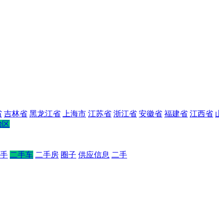
省
吉林省
黑龙江省
上海市
江苏省
浙江省
安徽省
福建省
江西省
治区
手
二手车
二手房
圈子
供应信息
二手