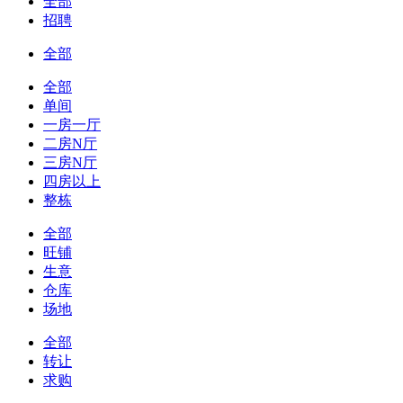
全部
招聘
全部
全部
单间
一房一厅
二房N厅
三房N厅
四房以上
整栋
全部
旺铺
生意
仓库
场地
全部
转让
求购