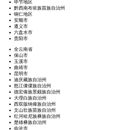
毕节地区
黔西南布依族苗族自治州
铜仁地区
安顺市
遵义市
六盘水市
贵阳市
全云南省
保山市
玉溪市
曲靖市
昆明市
迪庆藏族自治州
怒江傈僳族自治州
德宏傣族景颇族自治州
大理白族自治州
西双版纳傣族自治州
文山壮族苗族自治州
红河哈尼族彝族自治州
楚雄彝族自治州
临沧市