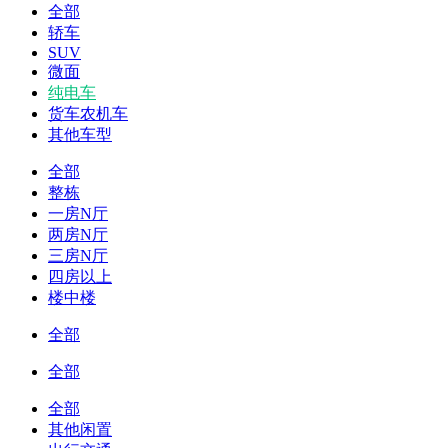
全部
轿车
SUV
微面
纯电车
货车农机车
其他车型
全部
整栋
一房N厅
两房N厅
三房N厅
四房以上
楼中楼
全部
全部
全部
其他闲置