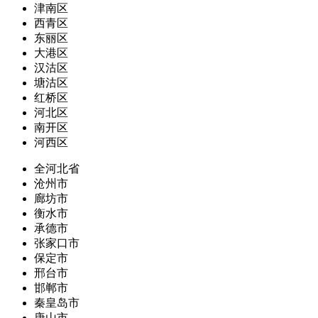
津南区
西青区
东丽区
大港区
汉沽区
塘沽区
红桥区
河北区
南开区
河西区
全河北省
沧州市
廊坊市
衡水市
承德市
张家口市
保定市
邢台市
邯郸市
秦皇岛市
唐山市