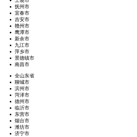
上饶市
抚州市
宜春市
吉安市
赣州市
鹰潭市
新余市
九江市
萍乡市
景德镇市
南昌市
全山东省
聊城市
滨州市
菏泽市
德州市
临沂市
东营市
烟台市
潍坊市
济宁市