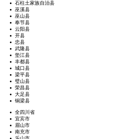
石柱土家族自治县
巫溪县
巫山县
奉节县
云阳县
开县
忠县
武隆县
垫江县
丰都县
城口县
梁平县
璧山县
荣昌县
大足县
铜梁县
全四川省
宜宾市
眉山市
南充市
乐山市