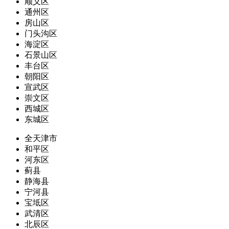
顺义区
通州区
房山区
门头沟区
海淀区
石景山区
丰台区
朝阳区
宣武区
崇文区
西城区
东城区
全天津市
和平区
河东区
蓟县
静海县
宁河县
宝坻区
武清区
北辰区