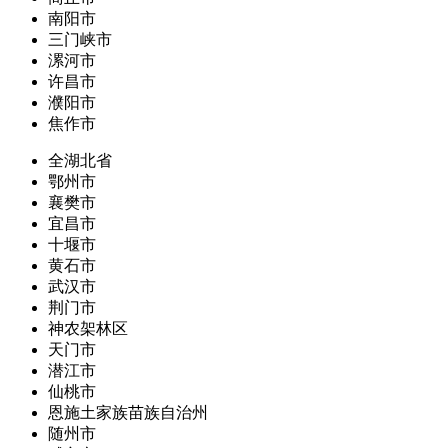
南阳市
三门峡市
漯河市
许昌市
濮阳市
焦作市
全湖北省
鄂州市
襄樊市
宜昌市
十堰市
黄石市
武汉市
荆门市
神农架林区
天门市
潜江市
仙桃市
恩施土家族苗族自治州
随州市