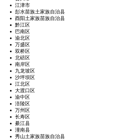
江津市
彭水苗族土家族自治县
酉阳土家族苗族自治县
黔江区
巴南区
渝北区
万盛区
双桥区
北碚区
南岸区
九龙坡区
沙坪坝区
江北区
大渡口区
渝中区
涪陵区
万州区
长寿区
綦江县
潼南县
秀山土家族苗族自治县