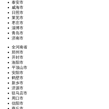
泰安市
威海市
日照市
莱芜市
枣庄市
淄博市
青岛市
济南市
全河南省
郑州市
开封市
洛阳市
平顶山市
安阳市
鹤壁市
新乡市
济源市
驻马店市
周口市
信阳市
商丘市