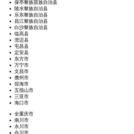
保亭黎族苗族自治县
陵水黎族自治县
乐东黎族自治县
昌江黎族自治县
白沙黎族自治县
临高县
澄迈县
屯昌县
定安县
东方市
万宁市
文昌市
儋州市
琼海市
五指山市
三亚市
海口市
全重庆市
南川市
永川市
合川市