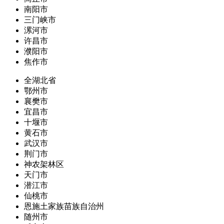
南阳市
三门峡市
漯河市
许昌市
濮阳市
焦作市
全湖北省
鄂州市
襄樊市
宜昌市
十堰市
黄石市
武汉市
荆门市
神农架林区
天门市
潜江市
仙桃市
恩施土家族苗族自治州
随州市