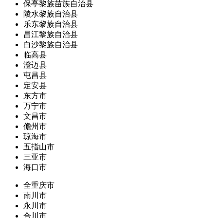
保亭黎族苗族自治县
陵水黎族自治县
乐东黎族自治县
昌江黎族自治县
白沙黎族自治县
临高县
澄迈县
屯昌县
定安县
东方市
万宁市
文昌市
儋州市
琼海市
五指山市
三亚市
海口市
全重庆市
南川市
永川市
合川市