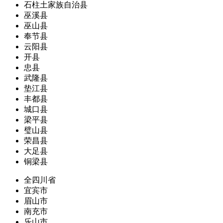
石柱土家族自治县
巫溪县
巫山县
奉节县
云阳县
开县
忠县
武隆县
垫江县
丰都县
城口县
梁平县
璧山县
荣昌县
大足县
铜梁县
全四川省
宜宾市
眉山市
南充市
乐山市