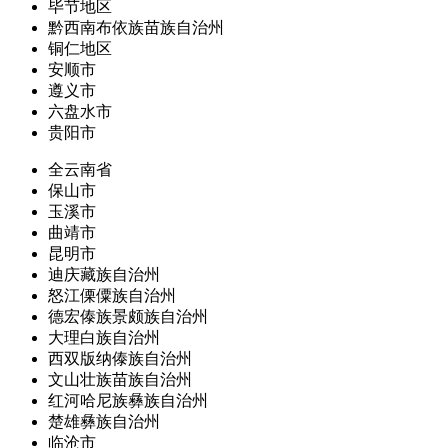
毕节地区
黔西南布依族苗族自治州
铜仁地区
安顺市
遵义市
六盘水市
贵阳市
全云南省
保山市
玉溪市
曲靖市
昆明市
迪庆藏族自治州
怒江傈僳族自治州
德宏傣族景颇族自治州
大理白族自治州
西双版纳傣族自治州
文山壮族苗族自治州
红河哈尼族彝族自治州
楚雄彝族自治州
临沧市