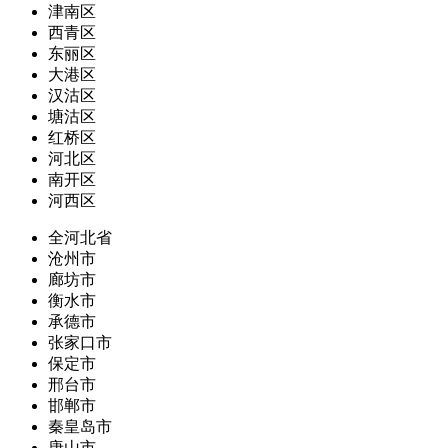
津南区
西青区
东丽区
大港区
汉沽区
塘沽区
红桥区
河北区
南开区
河西区
全河北省
沧州市
廊坊市
衡水市
承德市
张家口市
保定市
邢台市
邯郸市
秦皇岛市
唐山市