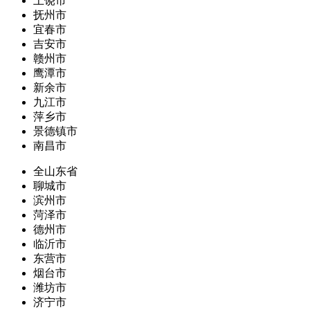
上饶市
抚州市
宜春市
吉安市
赣州市
鹰潭市
新余市
九江市
萍乡市
景德镇市
南昌市
全山东省
聊城市
滨州市
菏泽市
德州市
临沂市
东营市
烟台市
潍坊市
济宁市