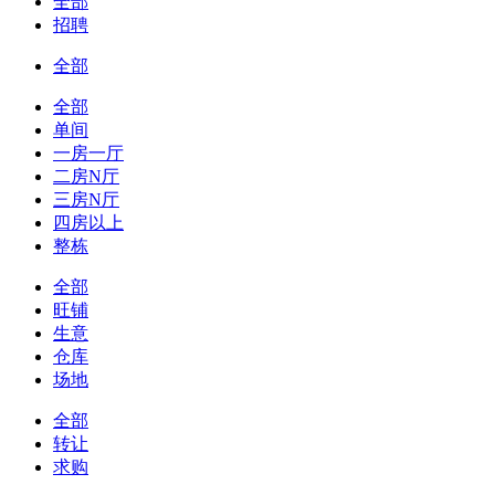
全部
招聘
全部
全部
单间
一房一厅
二房N厅
三房N厅
四房以上
整栋
全部
旺铺
生意
仓库
场地
全部
转让
求购