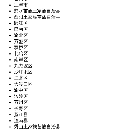
江津市
彭水苗族土家族自治县
酉阳土家族苗族自治县
黔江区
巴南区
渝北区
万盛区
双桥区
北碚区
南岸区
九龙坡区
沙坪坝区
江北区
大渡口区
渝中区
涪陵区
万州区
长寿区
綦江县
潼南县
秀山土家族苗族自治县