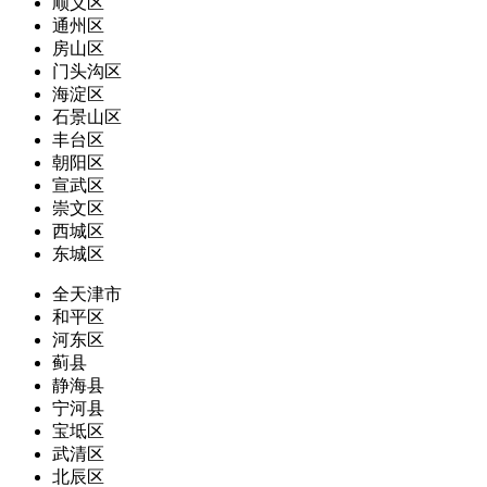
顺义区
通州区
房山区
门头沟区
海淀区
石景山区
丰台区
朝阳区
宣武区
崇文区
西城区
东城区
全天津市
和平区
河东区
蓟县
静海县
宁河县
宝坻区
武清区
北辰区