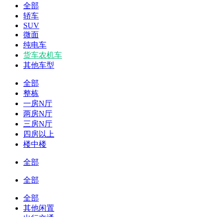
全部
轿车
SUV
微面
纯电车
货车农机车
其他车型
全部
整栋
一房N厅
两房N厅
三房N厅
四房以上
楼中楼
全部
全部
全部
其他闲置