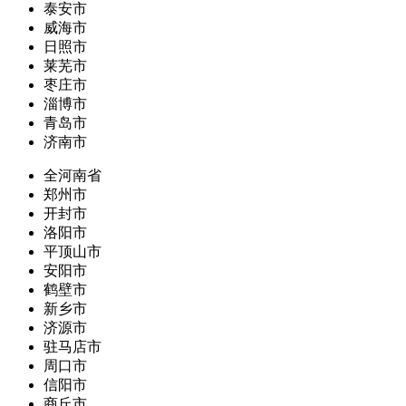
泰安市
威海市
日照市
莱芜市
枣庄市
淄博市
青岛市
济南市
全河南省
郑州市
开封市
洛阳市
平顶山市
安阳市
鹤壁市
新乡市
济源市
驻马店市
周口市
信阳市
商丘市