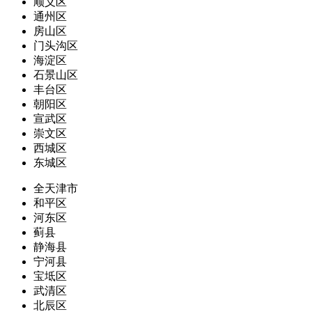
顺义区
通州区
房山区
门头沟区
海淀区
石景山区
丰台区
朝阳区
宣武区
崇文区
西城区
东城区
全天津市
和平区
河东区
蓟县
静海县
宁河县
宝坻区
武清区
北辰区