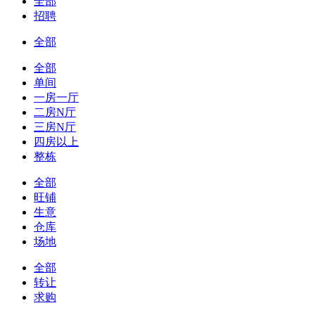
全部
招聘
全部
全部
单间
一房一厅
二房N厅
三房N厅
四房以上
整栋
全部
旺铺
生意
仓库
场地
全部
转让
求购