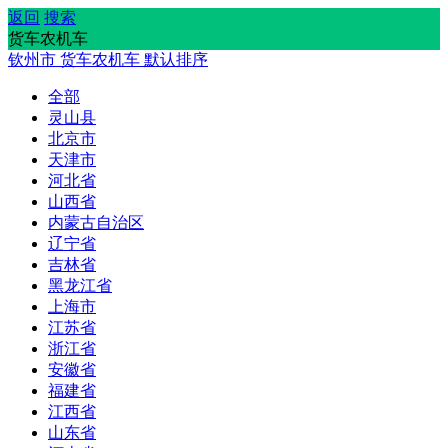
返回
搜索
货车农机车
钦州市
货车农机车
默认排序
全部
灵山县
北京市
天津市
河北省
山西省
内蒙古自治区
辽宁省
吉林省
黑龙江省
上海市
江苏省
浙江省
安徽省
福建省
江西省
山东省