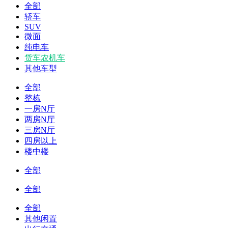
全部
轿车
SUV
微面
纯电车
货车农机车
其他车型
全部
整栋
一房N厅
两房N厅
三房N厅
四房以上
楼中楼
全部
全部
全部
其他闲置