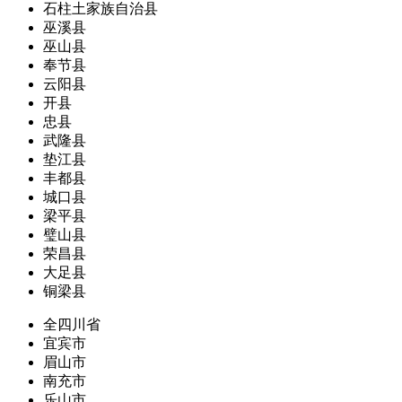
石柱土家族自治县
巫溪县
巫山县
奉节县
云阳县
开县
忠县
武隆县
垫江县
丰都县
城口县
梁平县
璧山县
荣昌县
大足县
铜梁县
全四川省
宜宾市
眉山市
南充市
乐山市