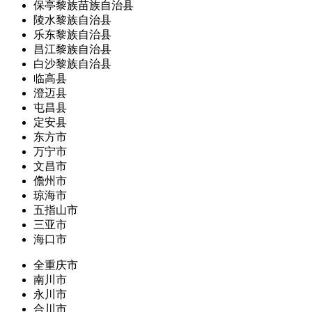
保亭黎族苗族自治县
陵水黎族自治县
乐东黎族自治县
昌江黎族自治县
白沙黎族自治县
临高县
澄迈县
屯昌县
定安县
东方市
万宁市
文昌市
儋州市
琼海市
五指山市
三亚市
海口市
全重庆市
南川市
永川市
合川市