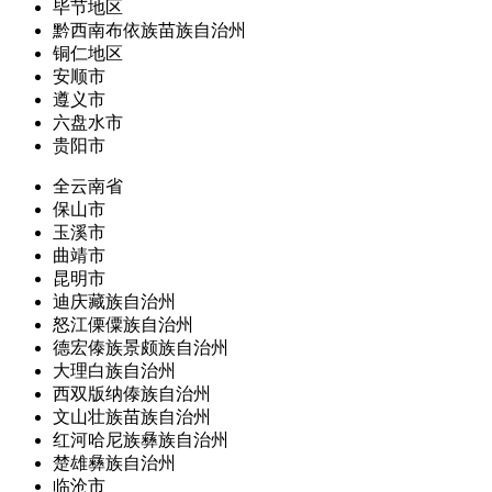
毕节地区
黔西南布依族苗族自治州
铜仁地区
安顺市
遵义市
六盘水市
贵阳市
全云南省
保山市
玉溪市
曲靖市
昆明市
迪庆藏族自治州
怒江傈僳族自治州
德宏傣族景颇族自治州
大理白族自治州
西双版纳傣族自治州
文山壮族苗族自治州
红河哈尼族彝族自治州
楚雄彝族自治州
临沧市