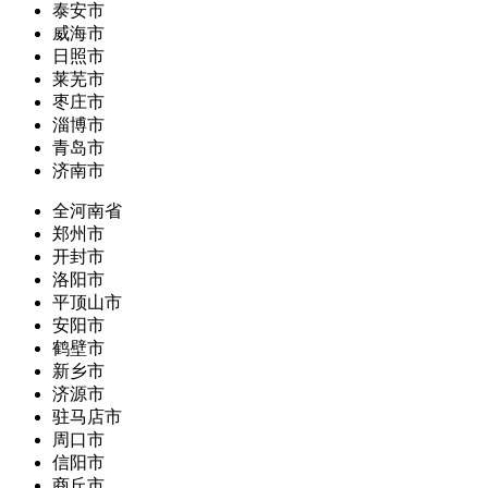
泰安市
威海市
日照市
莱芜市
枣庄市
淄博市
青岛市
济南市
全河南省
郑州市
开封市
洛阳市
平顶山市
安阳市
鹤壁市
新乡市
济源市
驻马店市
周口市
信阳市
商丘市