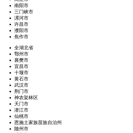
南阳市
三门峡市
漯河市
许昌市
濮阳市
焦作市
全湖北省
鄂州市
襄樊市
宜昌市
十堰市
黄石市
武汉市
荆门市
神农架林区
天门市
潜江市
仙桃市
恩施土家族苗族自治州
随州市