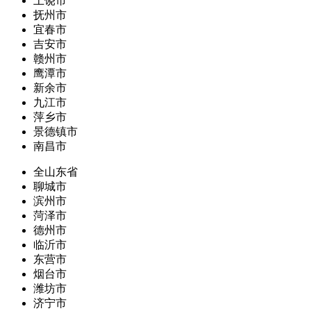
上饶市
抚州市
宜春市
吉安市
赣州市
鹰潭市
新余市
九江市
萍乡市
景德镇市
南昌市
全山东省
聊城市
滨州市
菏泽市
德州市
临沂市
东营市
烟台市
潍坊市
济宁市