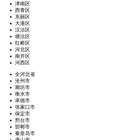
津南区
西青区
东丽区
大港区
汉沽区
塘沽区
红桥区
河北区
南开区
河西区
全河北省
沧州市
廊坊市
衡水市
承德市
张家口市
保定市
邢台市
邯郸市
秦皇岛市
唐山市