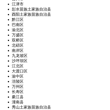
江津市
彭水苗族土家族自治县
酉阳土家族苗族自治县
黔江区
巴南区
渝北区
万盛区
双桥区
北碚区
南岸区
九龙坡区
沙坪坝区
江北区
大渡口区
渝中区
涪陵区
万州区
长寿区
綦江县
潼南县
秀山土家族苗族自治县