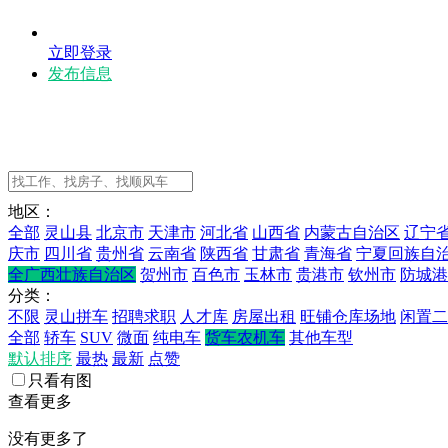
立即登录
发布信息
地区：
全部
灵山县
北京市
天津市
河北省
山西省
内蒙古自治区
辽宁
庆市
四川省
贵州省
云南省
陕西省
甘肃省
青海省
宁夏回族自
全广西壮族自治区
贺州市
百色市
玉林市
贵港市
钦州市
防城港
分类：
不限
灵山拼车
招聘求职
人才库
房屋出租
旺铺仓库场地
闲置二
全部
轿车
SUV
微面
纯电车
货车农机车
其他车型
默认排序
最热
最新
点赞
只看有图
查看更多
没有更多了