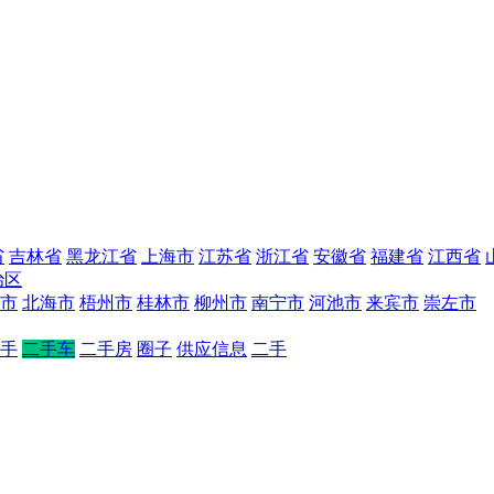
省
吉林省
黑龙江省
上海市
江苏省
浙江省
安徽省
福建省
江西省
治区
市
北海市
梧州市
桂林市
柳州市
南宁市
河池市
来宾市
崇左市
手
二手车
二手房
圈子
供应信息
二手