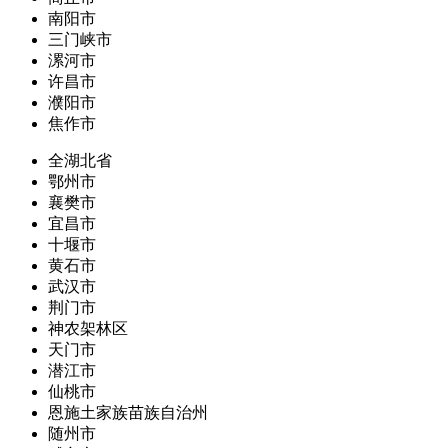
南阳市
三门峡市
漯河市
许昌市
濮阳市
焦作市
全湖北省
鄂州市
襄樊市
宜昌市
十堰市
黄石市
武汉市
荆门市
神农架林区
天门市
潜江市
仙桃市
恩施土家族苗族自治州
随州市