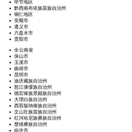
毕节地区
黔西南布依族苗族自治州
铜仁地区
安顺市
遵义市
六盘水市
贵阳市
全云南省
保山市
玉溪市
曲靖市
昆明市
迪庆藏族自治州
怒江傈僳族自治州
德宏傣族景颇族自治州
大理白族自治州
西双版纳傣族自治州
文山壮族苗族自治州
红河哈尼族彝族自治州
楚雄彝族自治州
临沧市