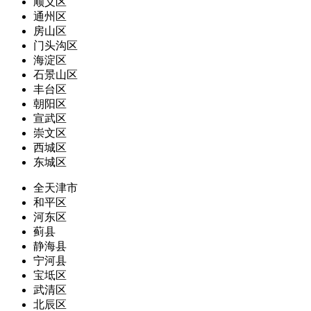
顺义区
通州区
房山区
门头沟区
海淀区
石景山区
丰台区
朝阳区
宣武区
崇文区
西城区
东城区
全天津市
和平区
河东区
蓟县
静海县
宁河县
宝坻区
武清区
北辰区