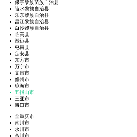
保亭黎族苗族自治县
陵水黎族自治县
乐东黎族自治县
昌江黎族自治县
白沙黎族自治县
临高县
澄迈县
屯昌县
定安县
东方市
万宁市
文昌市
儋州市
琼海市
五指山市
三亚市
海口市
全重庆市
南川市
永川市
合川市