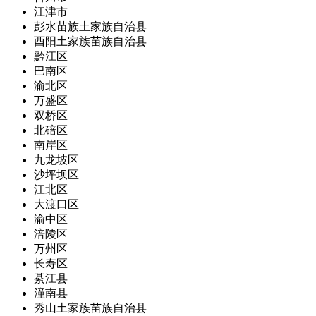
江津市
彭水苗族土家族自治县
酉阳土家族苗族自治县
黔江区
巴南区
渝北区
万盛区
双桥区
北碚区
南岸区
九龙坡区
沙坪坝区
江北区
大渡口区
渝中区
涪陵区
万州区
长寿区
綦江县
潼南县
秀山土家族苗族自治县