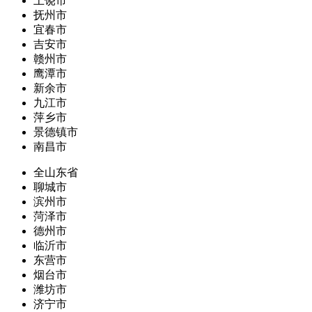
上饶市
抚州市
宜春市
吉安市
赣州市
鹰潭市
新余市
九江市
萍乡市
景德镇市
南昌市
全山东省
聊城市
滨州市
菏泽市
德州市
临沂市
东营市
烟台市
潍坊市
济宁市