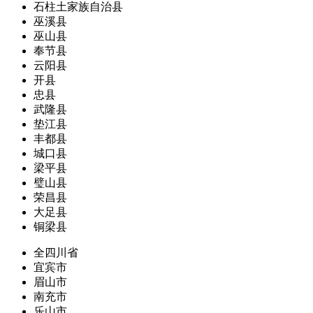
石柱土家族自治县
巫溪县
巫山县
奉节县
云阳县
开县
忠县
武隆县
垫江县
丰都县
城口县
梁平县
璧山县
荣昌县
大足县
铜梁县
全四川省
宜宾市
眉山市
南充市
乐山市