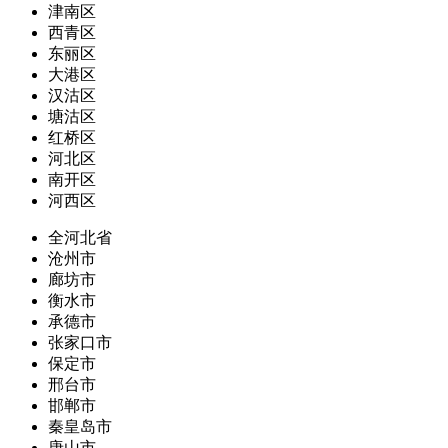
津南区
西青区
东丽区
大港区
汉沽区
塘沽区
红桥区
河北区
南开区
河西区
全河北省
沧州市
廊坊市
衡水市
承德市
张家口市
保定市
邢台市
邯郸市
秦皇岛市
唐山市