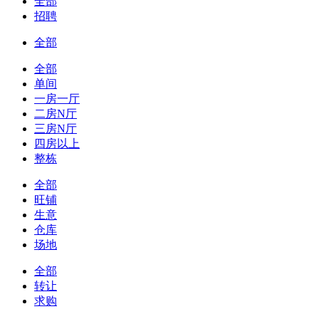
全部
招聘
全部
全部
单间
一房一厅
二房N厅
三房N厅
四房以上
整栋
全部
旺铺
生意
仓库
场地
全部
转让
求购