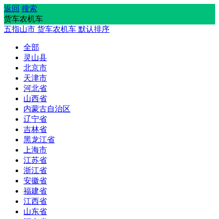
返回
搜索
货车农机车
五指山市
货车农机车
默认排序
全部
灵山县
北京市
天津市
河北省
山西省
内蒙古自治区
辽宁省
吉林省
黑龙江省
上海市
江苏省
浙江省
安徽省
福建省
江西省
山东省