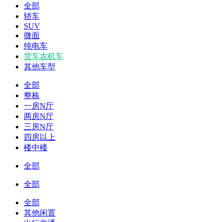
全部
轿车
SUV
微面
纯电车
货车农机车
其他车型
全部
整栋
一房N厅
两房N厅
三房N厅
四房以上
楼中楼
全部
全部
全部
其他闲置