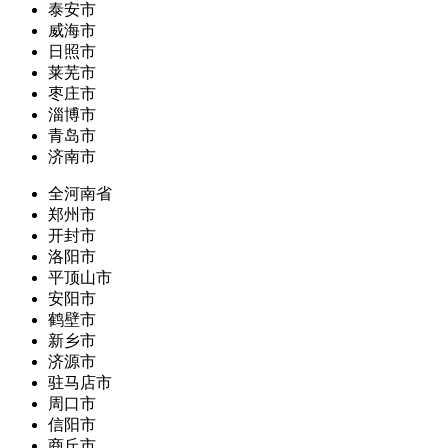
泰安市
威海市
日照市
莱芜市
枣庄市
淄博市
青岛市
济南市
全河南省
郑州市
开封市
洛阳市
平顶山市
安阳市
鹤壁市
新乡市
济源市
驻马店市
周口市
信阳市
商丘市