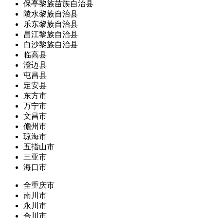
保亭黎族苗族自治县
陵水黎族自治县
乐东黎族自治县
昌江黎族自治县
白沙黎族自治县
临高县
澄迈县
屯昌县
定安县
东方市
万宁市
文昌市
儋州市
琼海市
五指山市
三亚市
海口市
全重庆市
南川市
永川市
合川市