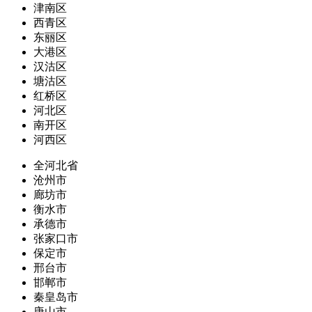
津南区
西青区
东丽区
大港区
汉沽区
塘沽区
红桥区
河北区
南开区
河西区
全河北省
沧州市
廊坊市
衡水市
承德市
张家口市
保定市
邢台市
邯郸市
秦皇岛市
唐山市