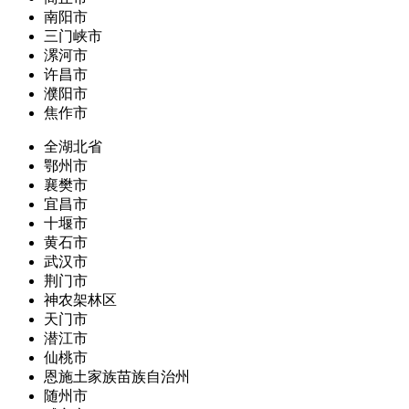
南阳市
三门峡市
漯河市
许昌市
濮阳市
焦作市
全湖北省
鄂州市
襄樊市
宜昌市
十堰市
黄石市
武汉市
荆门市
神农架林区
天门市
潜江市
仙桃市
恩施土家族苗族自治州
随州市