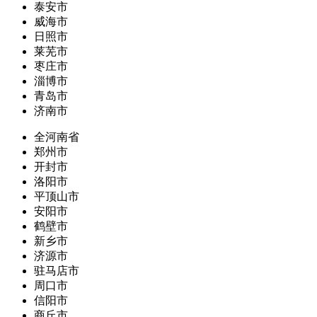
泰安市
威海市
日照市
莱芜市
枣庄市
淄博市
青岛市
济南市
全河南省
郑州市
开封市
洛阳市
平顶山市
安阳市
鹤壁市
新乡市
济源市
驻马店市
周口市
信阳市
商丘市