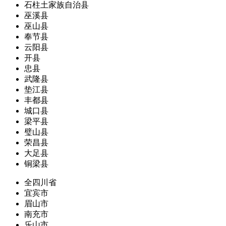
石柱土家族自治县
巫溪县
巫山县
奉节县
云阳县
开县
忠县
武隆县
垫江县
丰都县
城口县
梁平县
璧山县
荣昌县
大足县
铜梁县
全四川省
宜宾市
眉山市
南充市
乐山市