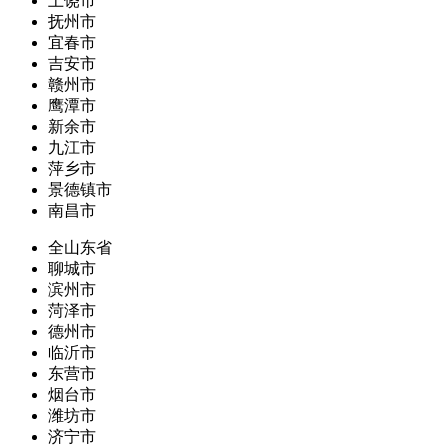
上饶市
抚州市
宜春市
吉安市
赣州市
鹰潭市
新余市
九江市
萍乡市
景德镇市
南昌市
全山东省
聊城市
滨州市
菏泽市
德州市
临沂市
东营市
烟台市
潍坊市
济宁市