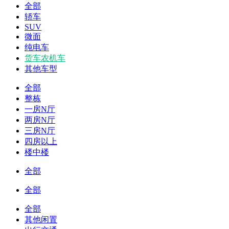
全部
轿车
SUV
微面
纯电车
货车农机车
其他车型
全部
整栋
一房N厅
两房N厅
三房N厅
四房以上
楼中楼
全部
全部
全部
其他闲置