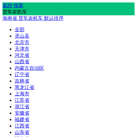
返回
搜索
货车农机车
海南省
货车农机车
默认排序
全部
灵山县
北京市
天津市
河北省
山西省
内蒙古自治区
辽宁省
吉林省
黑龙江省
上海市
江苏省
浙江省
安徽省
福建省
江西省
山东省