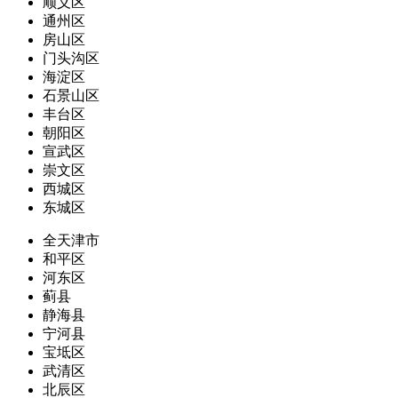
顺义区
通州区
房山区
门头沟区
海淀区
石景山区
丰台区
朝阳区
宣武区
崇文区
西城区
东城区
全天津市
和平区
河东区
蓟县
静海县
宁河县
宝坻区
武清区
北辰区