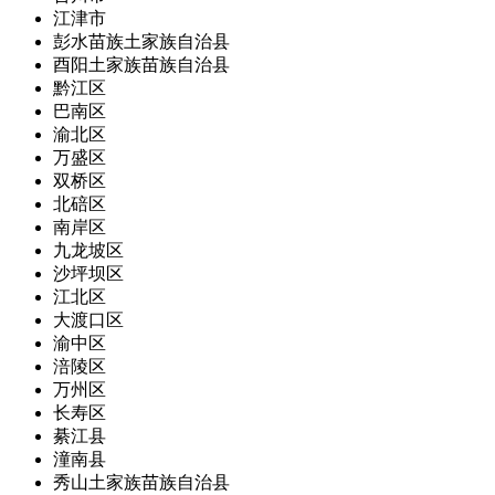
江津市
彭水苗族土家族自治县
酉阳土家族苗族自治县
黔江区
巴南区
渝北区
万盛区
双桥区
北碚区
南岸区
九龙坡区
沙坪坝区
江北区
大渡口区
渝中区
涪陵区
万州区
长寿区
綦江县
潼南县
秀山土家族苗族自治县