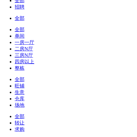
全部
招聘
全部
全部
单间
一房一厅
二房N厅
三房N厅
四房以上
整栋
全部
旺铺
生意
仓库
场地
全部
转让
求购