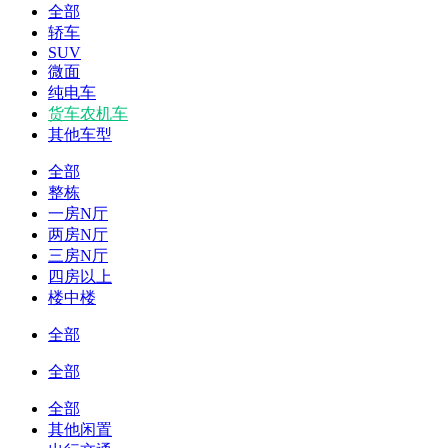
全部
轿车
SUV
微面
纯电车
货车农机车
其他车型
全部
整栋
一房N厅
两房N厅
三房N厅
四房以上
楼中楼
全部
全部
全部
其他闲置