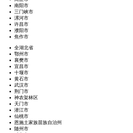
南阳市
三门峡市
漯河市
许昌市
濮阳市
焦作市
全湖北省
鄂州市
襄樊市
宜昌市
十堰市
黄石市
武汉市
荆门市
神农架林区
天门市
潜江市
仙桃市
恩施土家族苗族自治州
随州市