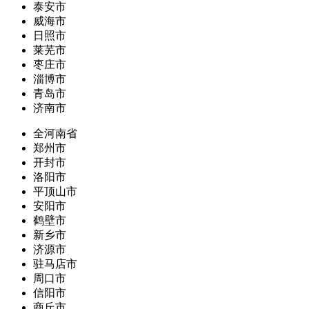
泰安市
威海市
日照市
莱芜市
枣庄市
淄博市
青岛市
济南市
全河南省
郑州市
开封市
洛阳市
平顶山市
安阳市
鹤壁市
新乡市
济源市
驻马店市
周口市
信阳市
商丘市