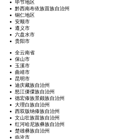
毕节地区
黔西南布依族苗族自治州
铜仁地区
安顺市
遵义市
六盘水市
贵阳市
全云南省
保山市
玉溪市
曲靖市
昆明市
迪庆藏族自治州
怒江傈僳族自治州
德宏傣族景颇族自治州
大理白族自治州
西双版纳傣族自治州
文山壮族苗族自治州
红河哈尼族彝族自治州
楚雄彝族自治州
临沧市