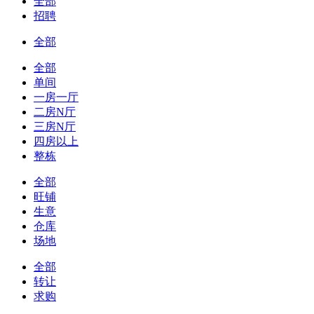
全部
招聘
全部
全部
单间
一房一厅
二房N厅
三房N厅
四房以上
整栋
全部
旺铺
生意
仓库
场地
全部
转让
求购