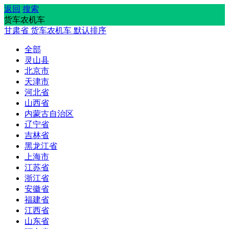
返回
搜索
货车农机车
甘肃省
货车农机车
默认排序
全部
灵山县
北京市
天津市
河北省
山西省
内蒙古自治区
辽宁省
吉林省
黑龙江省
上海市
江苏省
浙江省
安徽省
福建省
江西省
山东省