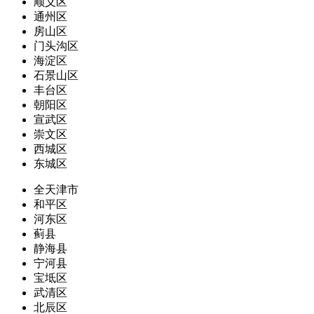
顺义区
通州区
房山区
门头沟区
海淀区
石景山区
丰台区
朝阳区
宣武区
崇文区
西城区
东城区
全天津市
和平区
河东区
蓟县
静海县
宁河县
宝坻区
武清区
北辰区