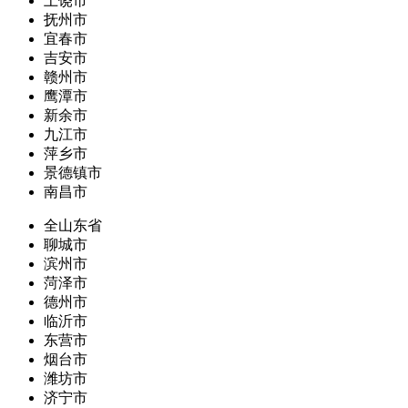
上饶市
抚州市
宜春市
吉安市
赣州市
鹰潭市
新余市
九江市
萍乡市
景德镇市
南昌市
全山东省
聊城市
滨州市
菏泽市
德州市
临沂市
东营市
烟台市
潍坊市
济宁市