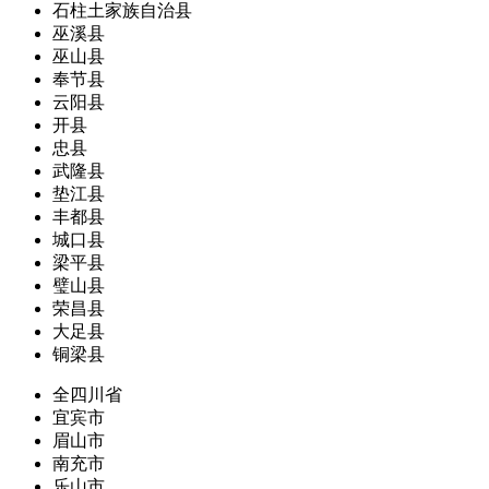
石柱土家族自治县
巫溪县
巫山县
奉节县
云阳县
开县
忠县
武隆县
垫江县
丰都县
城口县
梁平县
璧山县
荣昌县
大足县
铜梁县
全四川省
宜宾市
眉山市
南充市
乐山市