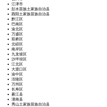
江津市
彭水苗族土家族自治县
酉阳土家族苗族自治县
黔江区
巴南区
渝北区
万盛区
双桥区
北碚区
南岸区
九龙坡区
沙坪坝区
江北区
大渡口区
渝中区
涪陵区
万州区
长寿区
綦江县
潼南县
秀山土家族苗族自治县