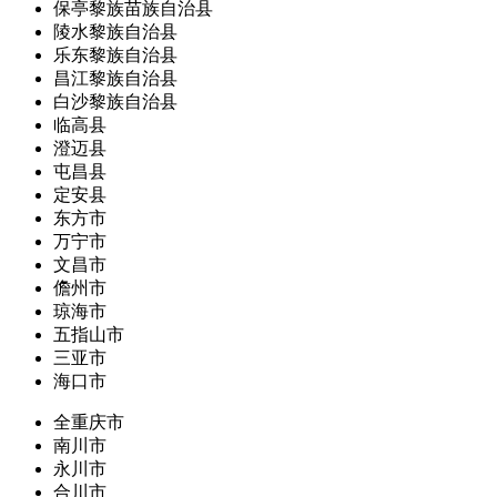
保亭黎族苗族自治县
陵水黎族自治县
乐东黎族自治县
昌江黎族自治县
白沙黎族自治县
临高县
澄迈县
屯昌县
定安县
东方市
万宁市
文昌市
儋州市
琼海市
五指山市
三亚市
海口市
全重庆市
南川市
永川市
合川市