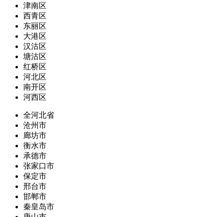
津南区
西青区
东丽区
大港区
汉沽区
塘沽区
红桥区
河北区
南开区
河西区
全河北省
沧州市
廊坊市
衡水市
承德市
张家口市
保定市
邢台市
邯郸市
秦皇岛市
唐山市