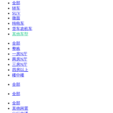
全部
轿车
SUV
微面
纯电车
货车农机车
其他车型
全部
整栋
一房N厅
两房N厅
三房N厅
四房以上
楼中楼
全部
全部
全部
其他闲置