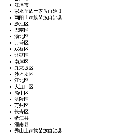
江津市
彭水苗族土家族自治县
酉阳土家族苗族自治县
黔江区
巴南区
渝北区
万盛区
双桥区
北碚区
南岸区
九龙坡区
沙坪坝区
江北区
大渡口区
渝中区
涪陵区
万州区
长寿区
綦江县
潼南县
秀山土家族苗族自治县