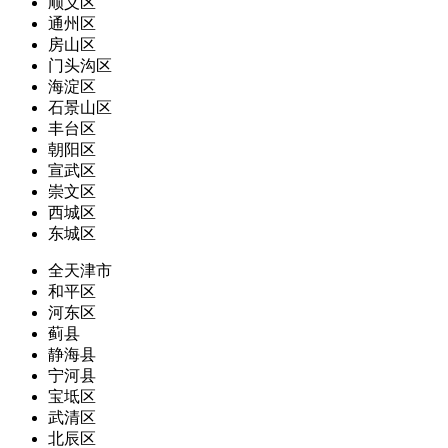
顺义区
通州区
房山区
门头沟区
海淀区
石景山区
丰台区
朝阳区
宣武区
崇文区
西城区
东城区
全天津市
和平区
河东区
蓟县
静海县
宁河县
宝坻区
武清区
北辰区