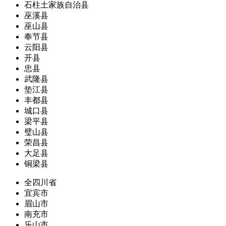
石柱土家族自治县
巫溪县
巫山县
奉节县
云阳县
开县
忠县
武隆县
垫江县
丰都县
城口县
梁平县
璧山县
荣昌县
大足县
铜梁县
全四川省
宜宾市
眉山市
南充市
乐山市