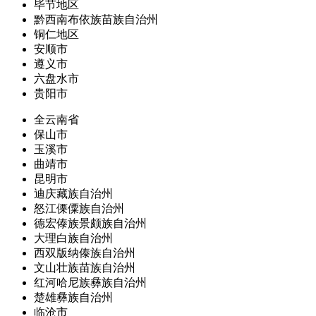
毕节地区
黔西南布依族苗族自治州
铜仁地区
安顺市
遵义市
六盘水市
贵阳市
全云南省
保山市
玉溪市
曲靖市
昆明市
迪庆藏族自治州
怒江傈僳族自治州
德宏傣族景颇族自治州
大理白族自治州
西双版纳傣族自治州
文山壮族苗族自治州
红河哈尼族彝族自治州
楚雄彝族自治州
临沧市