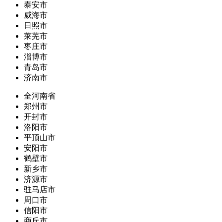
泰安市
威海市
日照市
莱芜市
枣庄市
淄博市
青岛市
济南市
全河南省
郑州市
开封市
洛阳市
平顶山市
安阳市
鹤壁市
新乡市
济源市
驻马店市
周口市
信阳市
商丘市