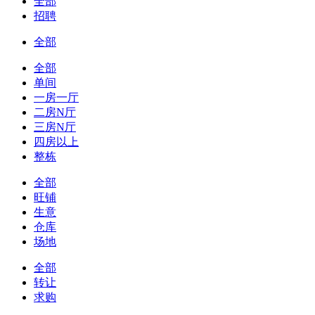
全部
招聘
全部
全部
单间
一房一厅
二房N厅
三房N厅
四房以上
整栋
全部
旺铺
生意
仓库
场地
全部
转让
求购