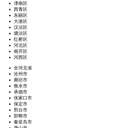
津南区
西青区
东丽区
大港区
汉沽区
塘沽区
红桥区
河北区
南开区
河西区
全河北省
沧州市
廊坊市
衡水市
承德市
张家口市
保定市
邢台市
邯郸市
秦皇岛市
唐山市