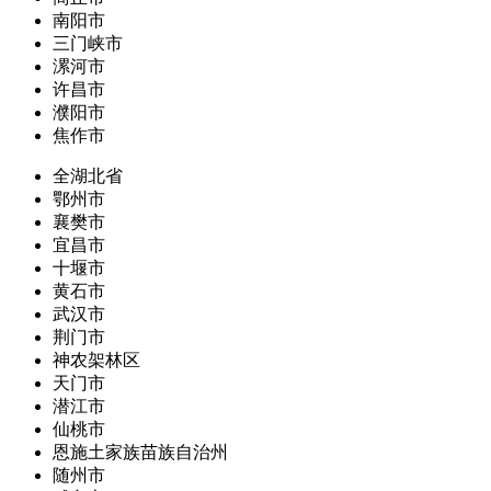
南阳市
三门峡市
漯河市
许昌市
濮阳市
焦作市
全湖北省
鄂州市
襄樊市
宜昌市
十堰市
黄石市
武汉市
荆门市
神农架林区
天门市
潜江市
仙桃市
恩施土家族苗族自治州
随州市