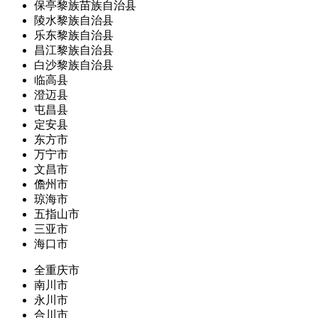
保亭黎族苗族自治县
陵水黎族自治县
乐东黎族自治县
昌江黎族自治县
白沙黎族自治县
临高县
澄迈县
屯昌县
定安县
东方市
万宁市
文昌市
儋州市
琼海市
五指山市
三亚市
海口市
全重庆市
南川市
永川市
合川市