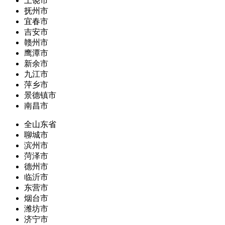
上饶市
抚州市
宜春市
吉安市
赣州市
鹰潭市
新余市
九江市
萍乡市
景德镇市
南昌市
全山东省
聊城市
滨州市
菏泽市
德州市
临沂市
东营市
烟台市
潍坊市
济宁市