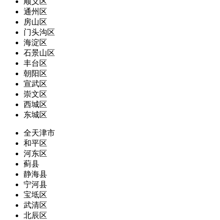
顺义区
通州区
房山区
门头沟区
海淀区
石景山区
丰台区
朝阳区
宣武区
崇文区
西城区
东城区
全天津市
和平区
河东区
蓟县
静海县
宁河县
宝坻区
武清区
北辰区