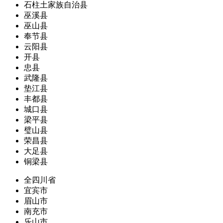
石柱土家族自治县
巫溪县
巫山县
奉节县
云阳县
开县
忠县
武隆县
垫江县
丰都县
城口县
梁平县
璧山县
荣昌县
大足县
铜梁县
全四川省
宜宾市
眉山市
南充市
乐山市