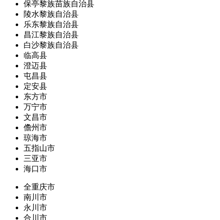
保亭黎族苗族自治县
陵水黎族自治县
乐东黎族自治县
昌江黎族自治县
白沙黎族自治县
临高县
澄迈县
屯昌县
定安县
东方市
万宁市
文昌市
儋州市
琼海市
五指山市
三亚市
海口市
全重庆市
南川市
永川市
合川市