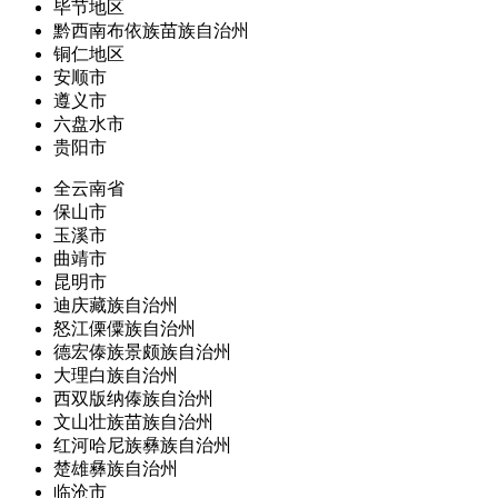
毕节地区
黔西南布依族苗族自治州
铜仁地区
安顺市
遵义市
六盘水市
贵阳市
全云南省
保山市
玉溪市
曲靖市
昆明市
迪庆藏族自治州
怒江傈僳族自治州
德宏傣族景颇族自治州
大理白族自治州
西双版纳傣族自治州
文山壮族苗族自治州
红河哈尼族彝族自治州
楚雄彝族自治州
临沧市