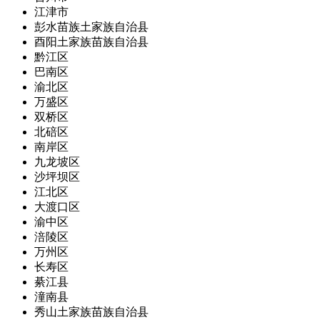
江津市
彭水苗族土家族自治县
酉阳土家族苗族自治县
黔江区
巴南区
渝北区
万盛区
双桥区
北碚区
南岸区
九龙坡区
沙坪坝区
江北区
大渡口区
渝中区
涪陵区
万州区
长寿区
綦江县
潼南县
秀山土家族苗族自治县