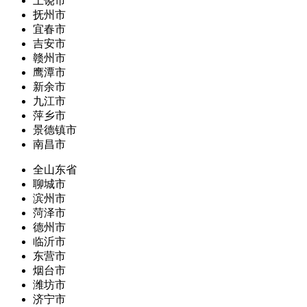
上饶市
抚州市
宜春市
吉安市
赣州市
鹰潭市
新余市
九江市
萍乡市
景德镇市
南昌市
全山东省
聊城市
滨州市
菏泽市
德州市
临沂市
东营市
烟台市
潍坊市
济宁市