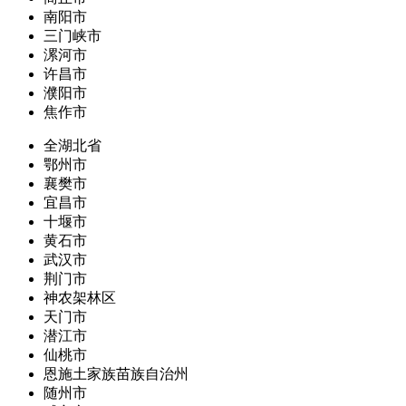
南阳市
三门峡市
漯河市
许昌市
濮阳市
焦作市
全湖北省
鄂州市
襄樊市
宜昌市
十堰市
黄石市
武汉市
荆门市
神农架林区
天门市
潜江市
仙桃市
恩施土家族苗族自治州
随州市