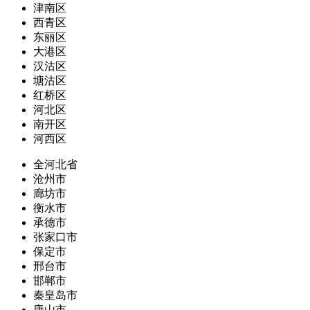
津南区
西青区
东丽区
大港区
汉沽区
塘沽区
红桥区
河北区
南开区
河西区
全河北省
沧州市
廊坊市
衡水市
承德市
张家口市
保定市
邢台市
邯郸市
秦皇岛市
唐山市