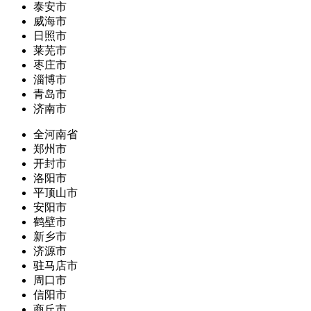
泰安市
威海市
日照市
莱芜市
枣庄市
淄博市
青岛市
济南市
全河南省
郑州市
开封市
洛阳市
平顶山市
安阳市
鹤壁市
新乡市
济源市
驻马店市
周口市
信阳市
商丘市