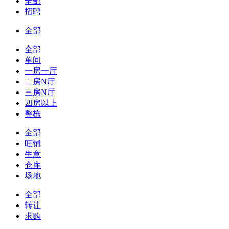
全部
招聘
全部
全部
单间
一房一厅
二房N厅
三房N厅
四房以上
整栋
全部
旺铺
生意
仓库
场地
全部
转让
求购