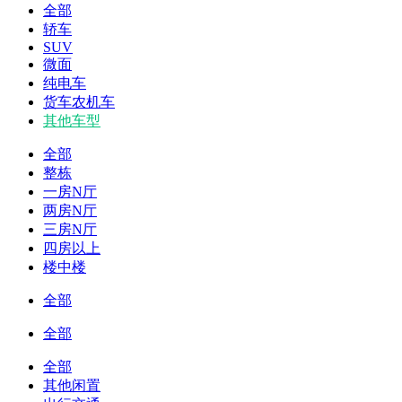
全部
轿车
SUV
微面
纯电车
货车农机车
其他车型
全部
整栋
一房N厅
两房N厅
三房N厅
四房以上
楼中楼
全部
全部
全部
其他闲置