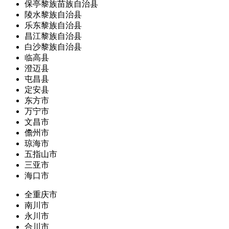
保亭黎族苗族自治县
陵水黎族自治县
乐东黎族自治县
昌江黎族自治县
白沙黎族自治县
临高县
澄迈县
屯昌县
定安县
东方市
万宁市
文昌市
儋州市
琼海市
五指山市
三亚市
海口市
全重庆市
南川市
永川市
合川市