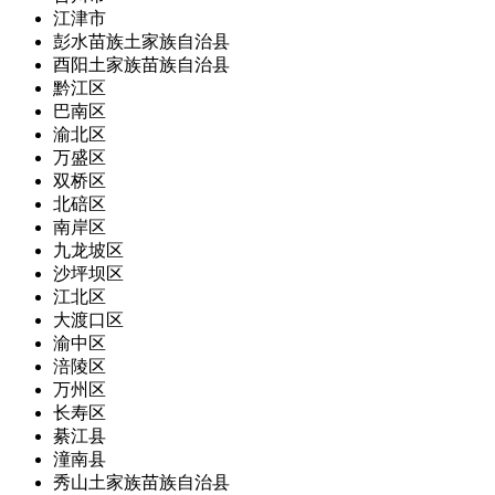
江津市
彭水苗族土家族自治县
酉阳土家族苗族自治县
黔江区
巴南区
渝北区
万盛区
双桥区
北碚区
南岸区
九龙坡区
沙坪坝区
江北区
大渡口区
渝中区
涪陵区
万州区
长寿区
綦江县
潼南县
秀山土家族苗族自治县