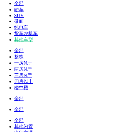
全部
轿车
SUV
微面
纯电车
货车农机车
其他车型
全部
整栋
一房N厅
两房N厅
三房N厅
四房以上
楼中楼
全部
全部
全部
其他闲置