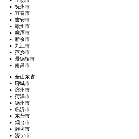
上饶市
抚州市
宜春市
吉安市
赣州市
鹰潭市
新余市
九江市
萍乡市
景德镇市
南昌市
全山东省
聊城市
滨州市
菏泽市
德州市
临沂市
东营市
烟台市
潍坊市
济宁市