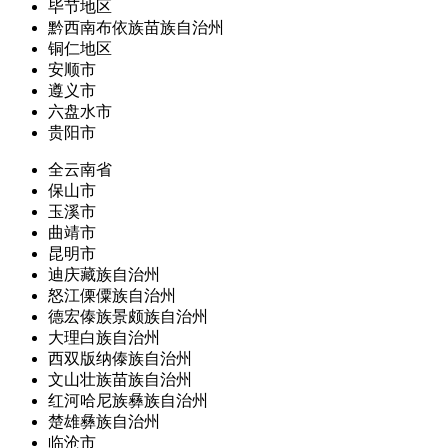
毕节地区
黔西南布依族苗族自治州
铜仁地区
安顺市
遵义市
六盘水市
贵阳市
全云南省
保山市
玉溪市
曲靖市
昆明市
迪庆藏族自治州
怒江傈僳族自治州
德宏傣族景颇族自治州
大理白族自治州
西双版纳傣族自治州
文山壮族苗族自治州
红河哈尼族彝族自治州
楚雄彝族自治州
临沧市