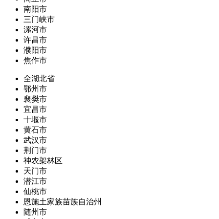
南阳市
三门峡市
漯河市
许昌市
濮阳市
焦作市
全湖北省
鄂州市
襄樊市
宜昌市
十堰市
黄石市
武汉市
荆门市
神农架林区
天门市
潜江市
仙桃市
恩施土家族苗族自治州
随州市