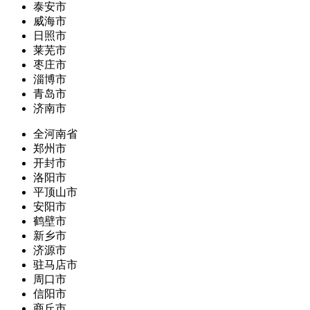
泰安市
威海市
日照市
莱芜市
枣庄市
淄博市
青岛市
济南市
全河南省
郑州市
开封市
洛阳市
平顶山市
安阳市
鹤壁市
新乡市
济源市
驻马店市
周口市
信阳市
商丘市