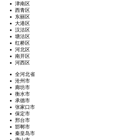
津南区
西青区
东丽区
大港区
汉沽区
塘沽区
红桥区
河北区
南开区
河西区
全河北省
沧州市
廊坊市
衡水市
承德市
张家口市
保定市
邢台市
邯郸市
秦皇岛市
唐山市