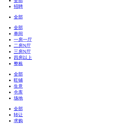
全部
招聘
全部
全部
单间
一房一厅
二房N厅
三房N厅
四房以上
整栋
全部
旺铺
生意
仓库
场地
全部
转让
求购