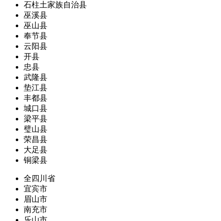
石柱土家族自治县
巫溪县
巫山县
奉节县
云阳县
开县
忠县
武隆县
垫江县
丰都县
城口县
梁平县
璧山县
荣昌县
大足县
铜梁县
全四川省
宜宾市
眉山市
南充市
乐山市