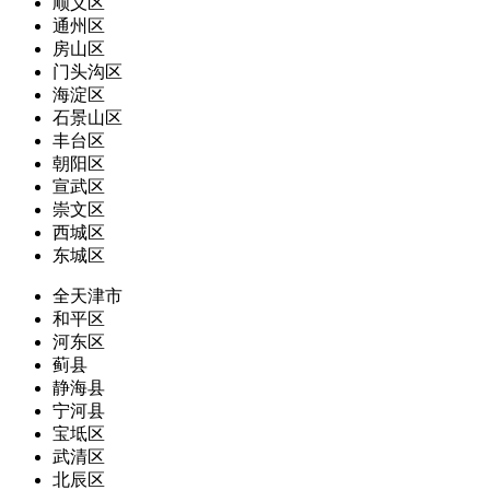
顺义区
通州区
房山区
门头沟区
海淀区
石景山区
丰台区
朝阳区
宣武区
崇文区
西城区
东城区
全天津市
和平区
河东区
蓟县
静海县
宁河县
宝坻区
武清区
北辰区