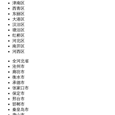
津南区
西青区
东丽区
大港区
汉沽区
塘沽区
红桥区
河北区
南开区
河西区
全河北省
沧州市
廊坊市
衡水市
承德市
张家口市
保定市
邢台市
邯郸市
秦皇岛市
唐山市