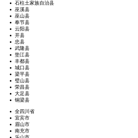
石柱土家族自治县
巫溪县
巫山县
奉节县
云阳县
开县
忠县
武隆县
垫江县
丰都县
城口县
梁平县
璧山县
荣昌县
大足县
铜梁县
全四川省
宜宾市
眉山市
南充市
乐山市