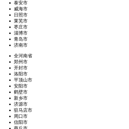
泰安市
威海市
日照市
莱芜市
枣庄市
淄博市
青岛市
济南市
全河南省
郑州市
开封市
洛阳市
平顶山市
安阳市
鹤壁市
新乡市
济源市
驻马店市
周口市
信阳市
商丘市