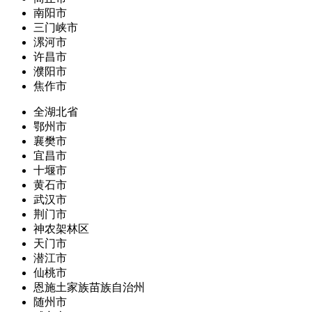
南阳市
三门峡市
漯河市
许昌市
濮阳市
焦作市
全湖北省
鄂州市
襄樊市
宜昌市
十堰市
黄石市
武汉市
荆门市
神农架林区
天门市
潜江市
仙桃市
恩施土家族苗族自治州
随州市