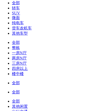
全部
轿车
SUV
微面
纯电车
货车农机车
其他车型
全部
整栋
一房N厅
两房N厅
三房N厅
四房以上
楼中楼
全部
全部
全部
其他闲置