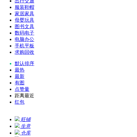
出行交通
服装鞋帽
家居家具
母婴玩具
图书文具
数码电子
电脑办公
手机平板
求购回收
默认排序
最热
最新
有图
点赞量
距离最近
红包
旺铺
生意
仓库