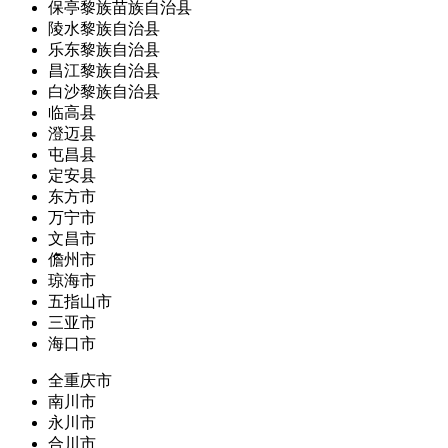
保亭黎族苗族自治县
陵水黎族自治县
乐东黎族自治县
昌江黎族自治县
白沙黎族自治县
临高县
澄迈县
屯昌县
定安县
东方市
万宁市
文昌市
儋州市
琼海市
五指山市
三亚市
海口市
全重庆市
南川市
永川市
合川市