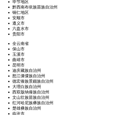
毕节地区
黔西南布依族苗族自治州
铜仁地区
安顺市
遵义市
六盘水市
贵阳市
全云南省
保山市
玉溪市
曲靖市
昆明市
迪庆藏族自治州
怒江傈僳族自治州
德宏傣族景颇族自治州
大理白族自治州
西双版纳傣族自治州
文山壮族苗族自治州
红河哈尼族彝族自治州
楚雄彝族自治州
临沧市