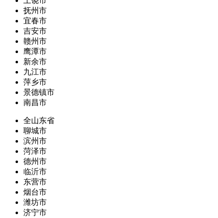
上饶市
抚州市
宜春市
吉安市
赣州市
鹰潭市
新余市
九江市
萍乡市
景德镇市
南昌市
全山东省
聊城市
滨州市
菏泽市
德州市
临沂市
东营市
烟台市
潍坊市
济宁市