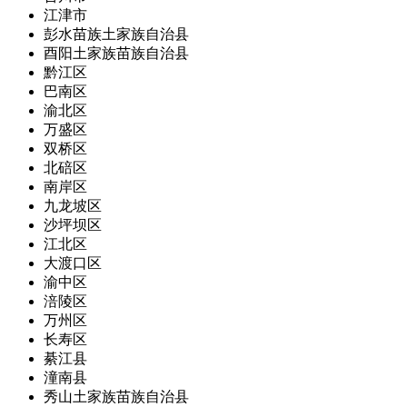
江津市
彭水苗族土家族自治县
酉阳土家族苗族自治县
黔江区
巴南区
渝北区
万盛区
双桥区
北碚区
南岸区
九龙坡区
沙坪坝区
江北区
大渡口区
渝中区
涪陵区
万州区
长寿区
綦江县
潼南县
秀山土家族苗族自治县