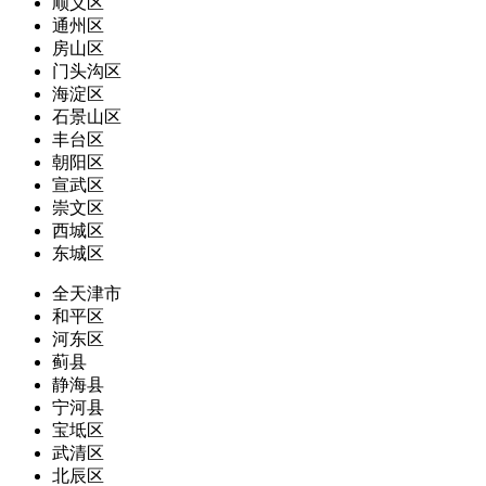
顺义区
通州区
房山区
门头沟区
海淀区
石景山区
丰台区
朝阳区
宣武区
崇文区
西城区
东城区
全天津市
和平区
河东区
蓟县
静海县
宁河县
宝坻区
武清区
北辰区