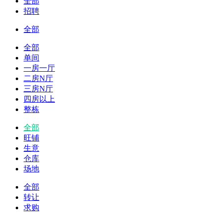
全部
招聘
全部
全部
单间
一房一厅
二房N厅
三房N厅
四房以上
整栋
全部
旺铺
生意
仓库
场地
全部
转让
求购