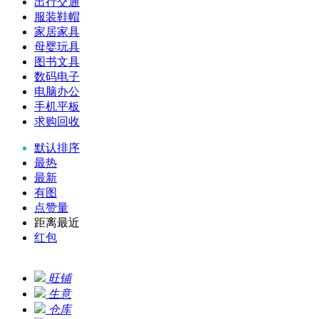
出行交通
服装鞋帽
家居家具
母婴玩具
图书文具
数码电子
电脑办公
手机平板
求购回收
默认排序
最热
最新
有图
点赞量
距离最近
红包
旺铺
生意
仓库