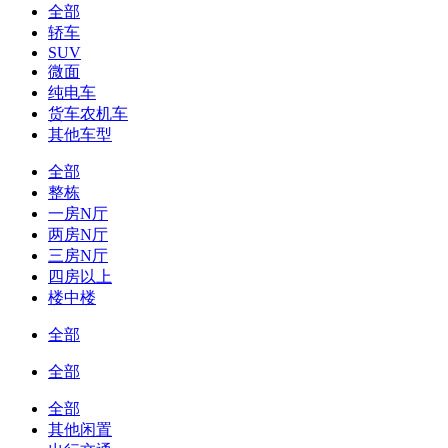
全部
轿车
SUV
微面
纯电车
货车农机车
其他车型
全部
整栋
一房N厅
两房N厅
三房N厅
四房以上
楼中楼
全部
全部
全部
其他闲置