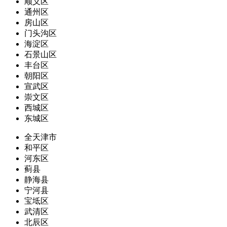
顺义区
通州区
房山区
门头沟区
海淀区
石景山区
丰台区
朝阳区
宣武区
崇文区
西城区
东城区
全天津市
和平区
河东区
蓟县
静海县
宁河县
宝坻区
武清区
北辰区