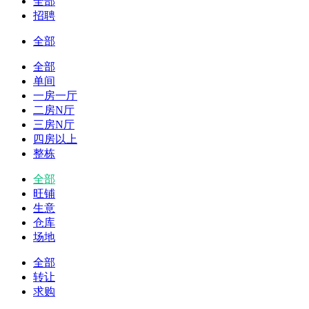
全部
招聘
全部
全部
单间
一房一厅
二房N厅
三房N厅
四房以上
整栋
全部
旺铺
生意
仓库
场地
全部
转让
求购