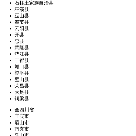
石柱土家族自治县
巫溪县
巫山县
奉节县
云阳县
开县
忠县
武隆县
垫江县
丰都县
城口县
梁平县
璧山县
荣昌县
大足县
铜梁县
全四川省
宜宾市
眉山市
南充市
乐山市