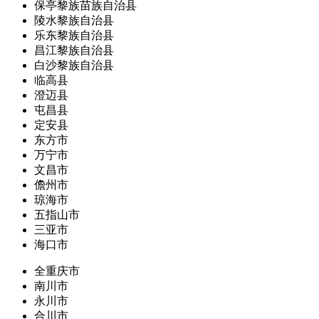
保亭黎族苗族自治县
陵水黎族自治县
乐东黎族自治县
昌江黎族自治县
白沙黎族自治县
临高县
澄迈县
屯昌县
定安县
东方市
万宁市
文昌市
儋州市
琼海市
五指山市
三亚市
海口市
全重庆市
南川市
永川市
合川市