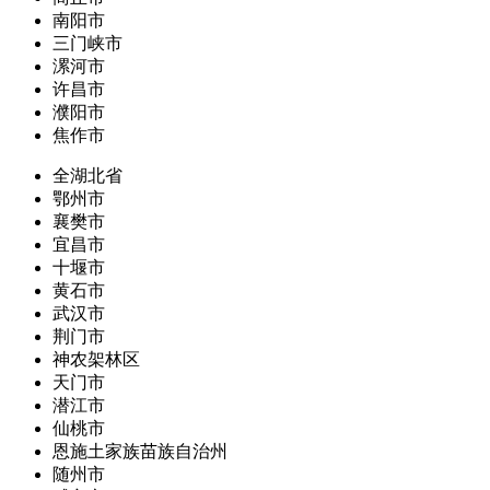
南阳市
三门峡市
漯河市
许昌市
濮阳市
焦作市
全湖北省
鄂州市
襄樊市
宜昌市
十堰市
黄石市
武汉市
荆门市
神农架林区
天门市
潜江市
仙桃市
恩施土家族苗族自治州
随州市