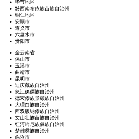
毕节地区
黔西南布依族苗族自治州
铜仁地区
安顺市
遵义市
六盘水市
贵阳市
全云南省
保山市
玉溪市
曲靖市
昆明市
迪庆藏族自治州
怒江傈僳族自治州
德宏傣族景颇族自治州
大理白族自治州
西双版纳傣族自治州
文山壮族苗族自治州
红河哈尼族彝族自治州
楚雄彝族自治州
临沧市