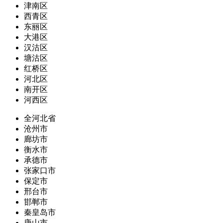
津南区
西青区
东丽区
大港区
汉沽区
塘沽区
红桥区
河北区
南开区
河西区
全河北省
沧州市
廊坊市
衡水市
承德市
张家口市
保定市
邢台市
邯郸市
秦皇岛市
唐山市