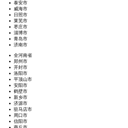
泰安市
威海市
日照市
莱芜市
枣庄市
淄博市
青岛市
济南市
全河南省
郑州市
开封市
洛阳市
平顶山市
安阳市
鹤壁市
新乡市
济源市
驻马店市
周口市
信阳市
商丘市