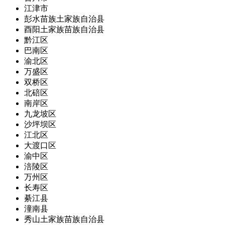
江津市
彭水苗族土家族自治县
酉阳土家族苗族自治县
黔江区
巴南区
渝北区
万盛区
双桥区
北碚区
南岸区
九龙坡区
沙坪坝区
江北区
大渡口区
渝中区
涪陵区
万州区
长寿区
綦江县
潼南县
秀山土家族苗族自治县