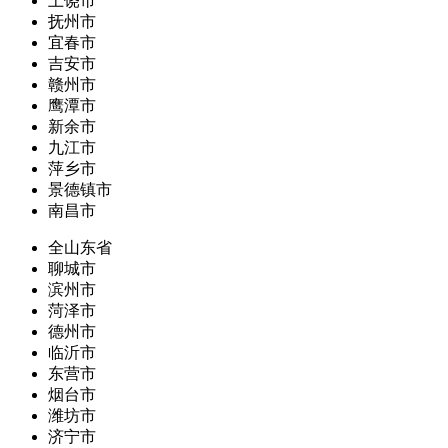
上饶市
抚州市
宜春市
吉安市
赣州市
鹰潭市
新余市
九江市
萍乡市
景德镇市
南昌市
全山东省
聊城市
滨州市
菏泽市
德州市
临沂市
东营市
烟台市
潍坊市
济宁市