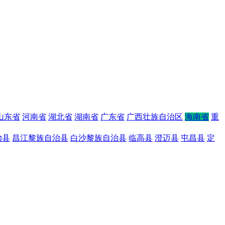
山东省
河南省
湖北省
湖南省
广东省
广西壮族自治区
海南省
重
治县
昌江黎族自治县
白沙黎族自治县
临高县
澄迈县
屯昌县
定