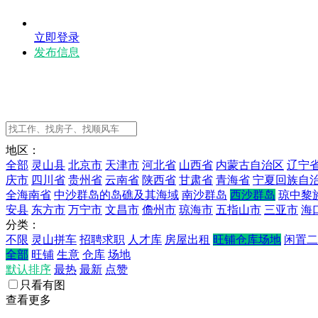
立即登录
发布信息
地区：
全部
灵山县
北京市
天津市
河北省
山西省
内蒙古自治区
辽宁
庆市
四川省
贵州省
云南省
陕西省
甘肃省
青海省
宁夏回族自
全海南省
中沙群岛的岛礁及其海域
南沙群岛
西沙群岛
琼中黎
安县
东方市
万宁市
文昌市
儋州市
琼海市
五指山市
三亚市
海
分类：
不限
灵山拼车
招聘求职
人才库
房屋出租
旺铺仓库场地
闲置二
全部
旺铺
生意
仓库
场地
默认排序
最热
最新
点赞
只看有图
查看更多