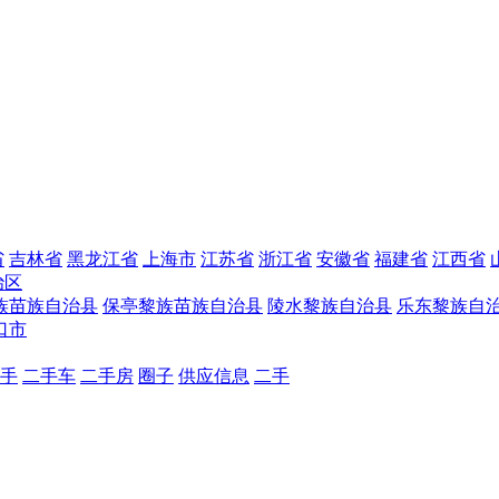
省
吉林省
黑龙江省
上海市
江苏省
浙江省
安徽省
福建省
江西省
治区
族苗族自治县
保亭黎族苗族自治县
陵水黎族自治县
乐东黎族自
口市
手
二手车
二手房
圈子
供应信息
二手