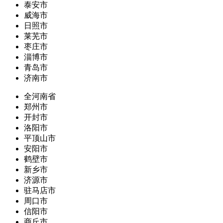
泰安市
威海市
日照市
莱芜市
枣庄市
淄博市
青岛市
济南市
全河南省
郑州市
开封市
洛阳市
平顶山市
安阳市
鹤壁市
新乡市
济源市
驻马店市
周口市
信阳市
商丘市