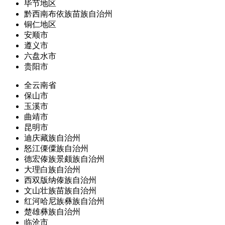
毕节地区
黔西南布依族苗族自治州
铜仁地区
安顺市
遵义市
六盘水市
贵阳市
全云南省
保山市
玉溪市
曲靖市
昆明市
迪庆藏族自治州
怒江傈僳族自治州
德宏傣族景颇族自治州
大理白族自治州
西双版纳傣族自治州
文山壮族苗族自治州
红河哈尼族彝族自治州
楚雄彝族自治州
临沧市