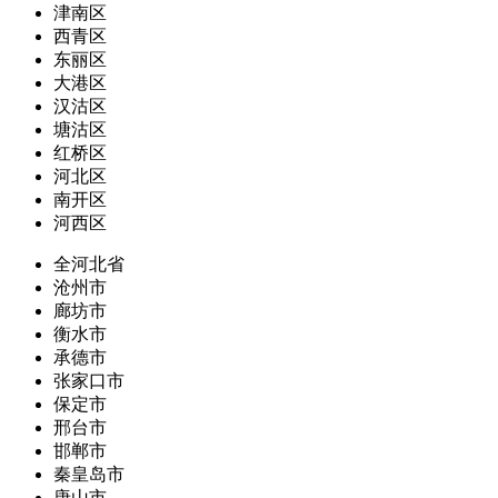
津南区
西青区
东丽区
大港区
汉沽区
塘沽区
红桥区
河北区
南开区
河西区
全河北省
沧州市
廊坊市
衡水市
承德市
张家口市
保定市
邢台市
邯郸市
秦皇岛市
唐山市