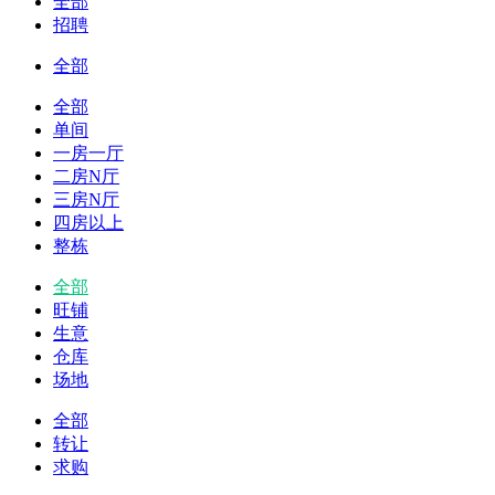
全部
招聘
全部
全部
单间
一房一厅
二房N厅
三房N厅
四房以上
整栋
全部
旺铺
生意
仓库
场地
全部
转让
求购