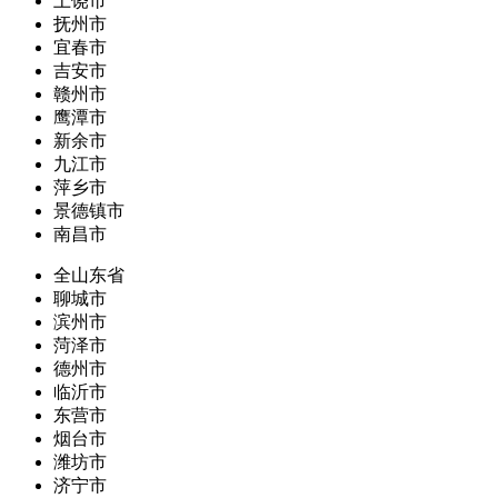
上饶市
抚州市
宜春市
吉安市
赣州市
鹰潭市
新余市
九江市
萍乡市
景德镇市
南昌市
全山东省
聊城市
滨州市
菏泽市
德州市
临沂市
东营市
烟台市
潍坊市
济宁市