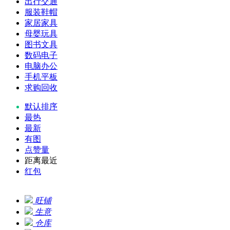
出行交通
服装鞋帽
家居家具
母婴玩具
图书文具
数码电子
电脑办公
手机平板
求购回收
默认排序
最热
最新
有图
点赞量
距离最近
红包
旺铺
生意
仓库