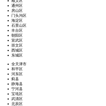
顺义区
通州区
房山区
门头沟区
海淀区
石景山区
丰台区
朝阳区
宣武区
崇文区
西城区
东城区
全天津市
和平区
河东区
蓟县
静海县
宁河县
宝坻区
武清区
北辰区