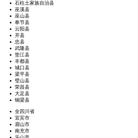
石柱土家族自治县
巫溪县
巫山县
奉节县
云阳县
开县
忠县
武隆县
垫江县
丰都县
城口县
梁平县
璧山县
荣昌县
大足县
铜梁县
全四川省
宜宾市
眉山市
南充市
乐山市