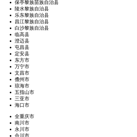
保亭黎族苗族自治县
陵水黎族自治县
乐东黎族自治县
昌江黎族自治县
白沙黎族自治县
临高县
澄迈县
屯昌县
定安县
东方市
万宁市
文昌市
儋州市
琼海市
五指山市
三亚市
海口市
全重庆市
南川市
永川市
合川市