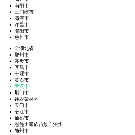
南阳市
三门峡市
漯河市
许昌市
濮阳市
焦作市
全湖北省
鄂州市
襄樊市
宜昌市
十堰市
黄石市
武汉市
荆门市
神农架林区
天门市
潜江市
仙桃市
恩施土家族苗族自治州
随州市