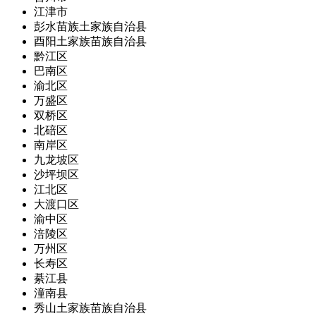
江津市
彭水苗族土家族自治县
酉阳土家族苗族自治县
黔江区
巴南区
渝北区
万盛区
双桥区
北碚区
南岸区
九龙坡区
沙坪坝区
江北区
大渡口区
渝中区
涪陵区
万州区
长寿区
綦江县
潼南县
秀山土家族苗族自治县