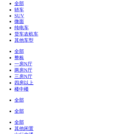
全部
轿车
SUV
微面
纯电车
货车农机车
其他车型
全部
整栋
一房N厅
两房N厅
三房N厅
四房以上
楼中楼
全部
全部
全部
其他闲置