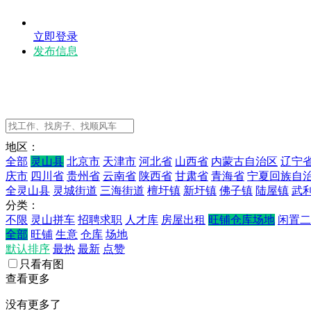
立即登录
发布信息
地区：
全部
灵山县
北京市
天津市
河北省
山西省
内蒙古自治区
辽宁
庆市
四川省
贵州省
云南省
陕西省
甘肃省
青海省
宁夏回族自
全灵山县
灵城街道
三海街道
檀圩镇
新圩镇
佛子镇
陆屋镇
武
分类：
不限
灵山拼车
招聘求职
人才库
房屋出租
旺铺仓库场地
闲置二
全部
旺铺
生意
仓库
场地
默认排序
最热
最新
点赞
只看有图
查看更多
没有更多了