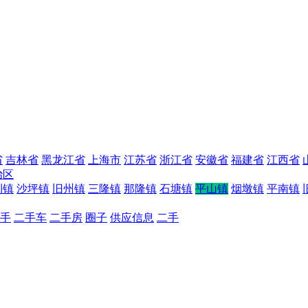
省
吉林省
黑龙江省
上海市
江苏省
浙江省
安徽省
福建省
江西省
治区
利镇
沙坪镇
旧州镇
三隆镇
那隆镇
石塘镇
平山镇
烟墩镇
平南镇
手
二手车
二手房
圈子
供应信息
二手