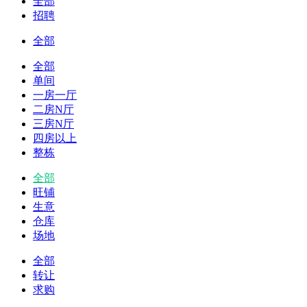
全部
招聘
全部
全部
单间
一房一厅
二房N厅
三房N厅
四房以上
整栋
全部
旺铺
生意
仓库
场地
全部
转让
求购