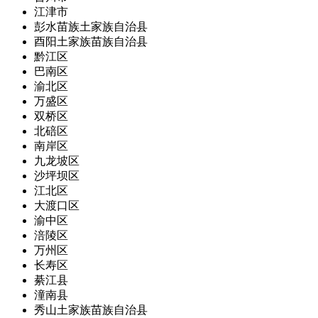
江津市
彭水苗族土家族自治县
酉阳土家族苗族自治县
黔江区
巴南区
渝北区
万盛区
双桥区
北碚区
南岸区
九龙坡区
沙坪坝区
江北区
大渡口区
渝中区
涪陵区
万州区
长寿区
綦江县
潼南县
秀山土家族苗族自治县