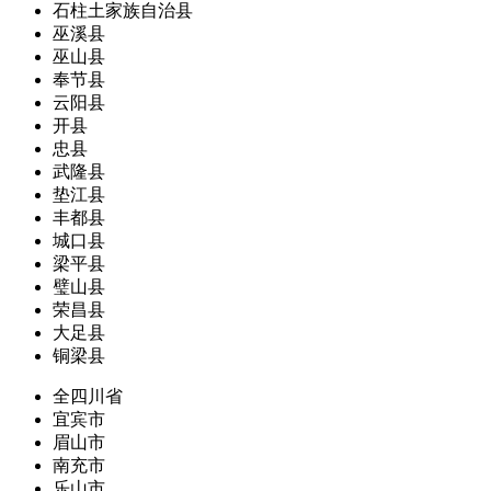
石柱土家族自治县
巫溪县
巫山县
奉节县
云阳县
开县
忠县
武隆县
垫江县
丰都县
城口县
梁平县
璧山县
荣昌县
大足县
铜梁县
全四川省
宜宾市
眉山市
南充市
乐山市