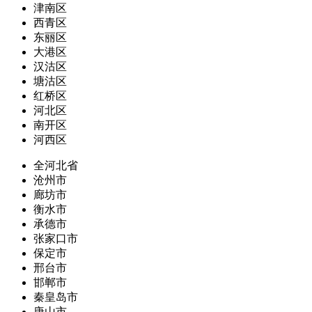
津南区
西青区
东丽区
大港区
汉沽区
塘沽区
红桥区
河北区
南开区
河西区
全河北省
沧州市
廊坊市
衡水市
承德市
张家口市
保定市
邢台市
邯郸市
秦皇岛市
唐山市