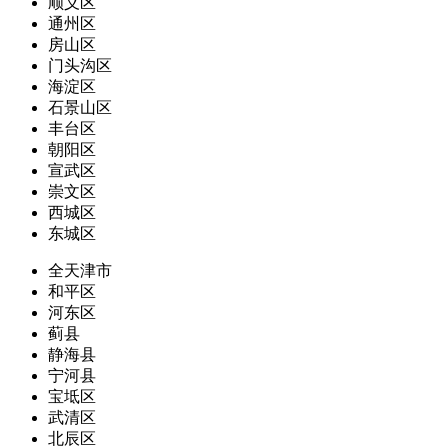
顺义区
通州区
房山区
门头沟区
海淀区
石景山区
丰台区
朝阳区
宣武区
崇文区
西城区
东城区
全天津市
和平区
河东区
蓟县
静海县
宁河县
宝坻区
武清区
北辰区