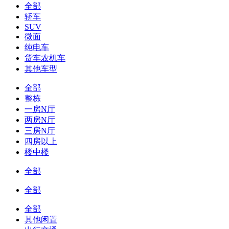
全部
轿车
SUV
微面
纯电车
货车农机车
其他车型
全部
整栋
一房N厅
两房N厅
三房N厅
四房以上
楼中楼
全部
全部
全部
其他闲置