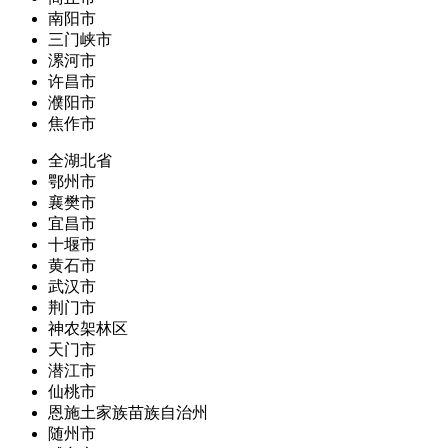
南阳市
三门峡市
漯河市
许昌市
濮阳市
焦作市
全湖北省
鄂州市
襄樊市
宜昌市
十堰市
黄石市
武汉市
荆门市
神农架林区
天门市
潜江市
仙桃市
恩施土家族苗族自治州
随州市