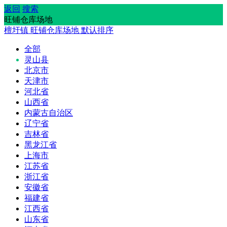
返回
搜索
旺铺仓库场地
檀圩镇
旺铺仓库场地
默认排序
全部
灵山县
北京市
天津市
河北省
山西省
内蒙古自治区
辽宁省
吉林省
黑龙江省
上海市
江苏省
浙江省
安徽省
福建省
江西省
山东省