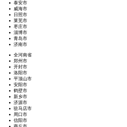
泰安市
威海市
日照市
莱芜市
枣庄市
淄博市
青岛市
济南市
全河南省
郑州市
开封市
洛阳市
平顶山市
安阳市
鹤壁市
新乡市
济源市
驻马店市
周口市
信阳市
商丘市