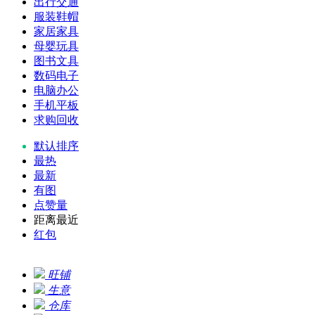
出行交通
服装鞋帽
家居家具
母婴玩具
图书文具
数码电子
电脑办公
手机平板
求购回收
默认排序
最热
最新
有图
点赞量
距离最近
红包
旺铺
生意
仓库