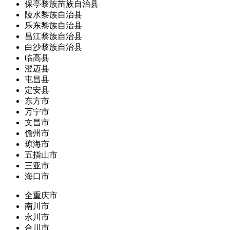
保亭黎族苗族自治县
陵水黎族自治县
乐东黎族自治县
昌江黎族自治县
白沙黎族自治县
临高县
澄迈县
屯昌县
定安县
东方市
万宁市
文昌市
儋州市
琼海市
五指山市
三亚市
海口市
全重庆市
南川市
永川市
合川市