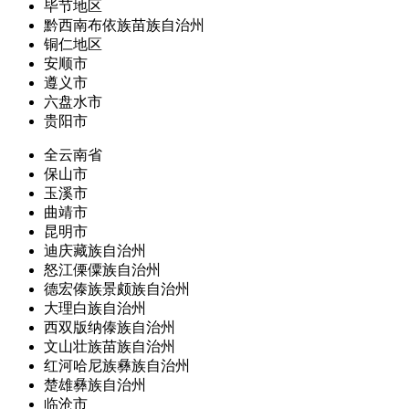
毕节地区
黔西南布依族苗族自治州
铜仁地区
安顺市
遵义市
六盘水市
贵阳市
全云南省
保山市
玉溪市
曲靖市
昆明市
迪庆藏族自治州
怒江傈僳族自治州
德宏傣族景颇族自治州
大理白族自治州
西双版纳傣族自治州
文山壮族苗族自治州
红河哈尼族彝族自治州
楚雄彝族自治州
临沧市