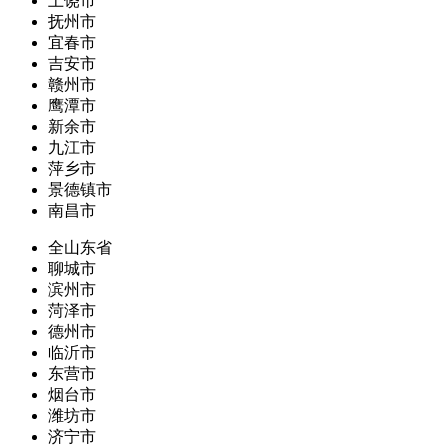
上饶市
抚州市
宜春市
吉安市
赣州市
鹰潭市
新余市
九江市
萍乡市
景德镇市
南昌市
全山东省
聊城市
滨州市
菏泽市
德州市
临沂市
东营市
烟台市
潍坊市
济宁市