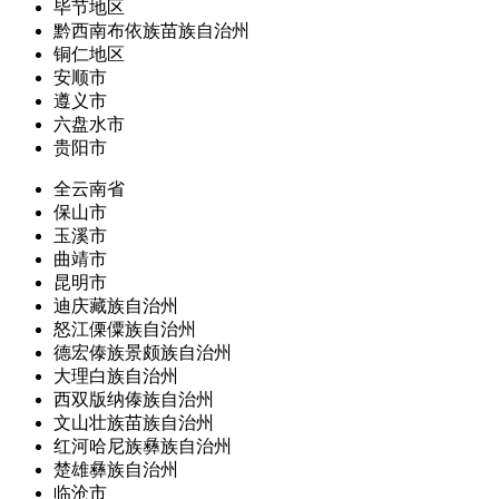
毕节地区
黔西南布依族苗族自治州
铜仁地区
安顺市
遵义市
六盘水市
贵阳市
全云南省
保山市
玉溪市
曲靖市
昆明市
迪庆藏族自治州
怒江傈僳族自治州
德宏傣族景颇族自治州
大理白族自治州
西双版纳傣族自治州
文山壮族苗族自治州
红河哈尼族彝族自治州
楚雄彝族自治州
临沧市