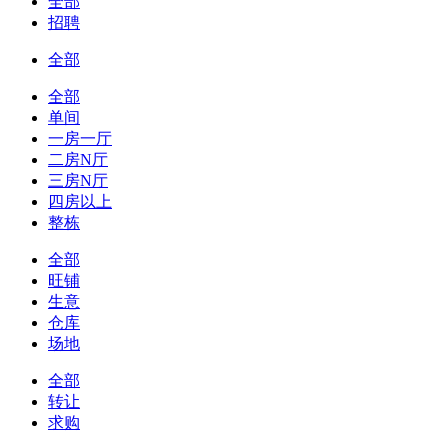
全部
招聘
全部
全部
单间
一房一厅
二房N厅
三房N厅
四房以上
整栋
全部
旺铺
生意
仓库
场地
全部
转让
求购