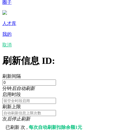
圈子
人才库
我的
取消
刷新信息 ID:
刷新间隔
分钟
后自动刷新
启用时段
刷新上限
次
后停止刷新
已刷新
次 ,
每次自动刷新扣除余额1元